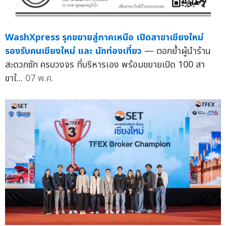
WashXpress รุกขยายสู่ภาคเหนือ เปิดสาขาเชียงใหม่
รองรับคนเชียงใหม่ และ นักท่องเที่ยว
— ตอกย้ำผู้นำร้าน
สะดวกซัก ครบวงจร ที่บริหารเอง พร้อมขยายเปิด 100 สา
ขาใ...
07 พ.ค.