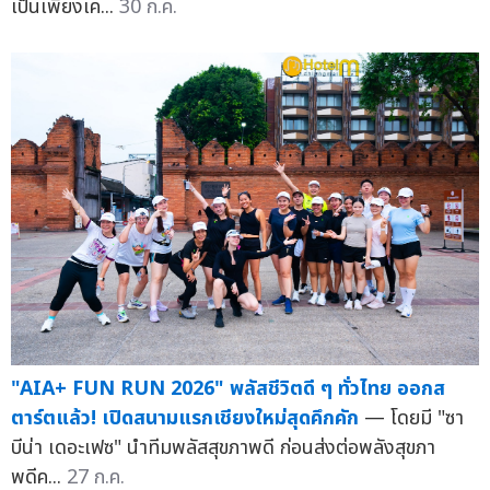
เป็นเพียงเค...
30 ก.ค.
"AIA+ FUN RUN 2026" พลัสชีวิตดี ๆ ทั่วไทย ออกส
ตาร์ตแล้ว! เปิดสนามแรกเชียงใหม่สุดคึกคัก
— โดยมี "ซา
บีน่า เดอะเฟซ" นำทีมพลัสสุขภาพดี ก่อนส่งต่อพลังสุขภา
พดีค...
27 ก.ค.