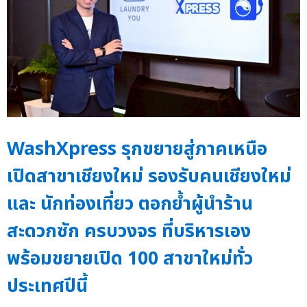
WashXpress รุกขยายสู่ภาคเหนือ
เปิดสาขาเชียงใหม่ รองรับคนเชียงใหม่
และ นักท่องเที่ยว ตอกย้ำผู้นำร้าน
สะดวกซัก ครบวงจร ที่บริหารเอง
พร้อมขยายเปิด 100 สาขาใหม่ทั่ว
ประเทศปีนี้