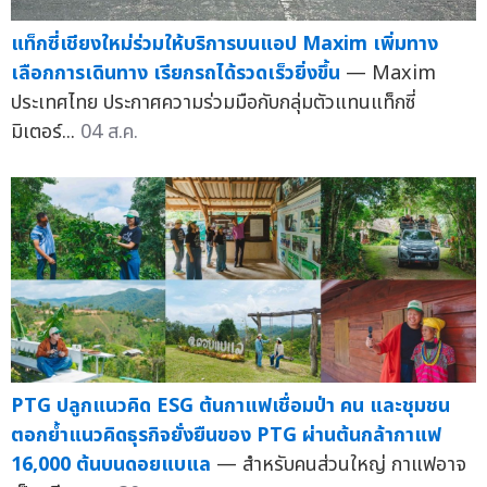
แท็กซี่เชียงใหม่ร่วมให้บริการบนแอป Maxim เพิ่มทาง
เลือกการเดินทาง เรียกรถได้รวดเร็วยิ่งขึ้น
— Maxim
ประเทศไทย ประกาศความร่วมมือกับกลุ่มตัวแทนแท็กซี่
มิเตอร์...
04 ส.ค.
PTG ปลูกแนวคิด ESG ต้นกาแฟเชื่อมป่า คน และชุมชน
ตอกย้ำแนวคิดธุรกิจยั่งยืนของ PTG ผ่านต้นกล้ากาแฟ
16,000 ต้นบนดอยแบแล
— สำหรับคนส่วนใหญ่ กาแฟอาจ