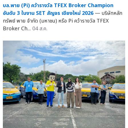
บล.พาย (Pi) คว้ารางวัล TFEX Broker Champion
อันดับ 3 ในงาน SET สัญจร เชียงใหม่ 2026
— บริษัทหลัก
ทรัพย์ พาย จำกัด (มหาชน) หรือ Pi คว้ารางวัล TFEX
Broker Ch...
04 ส.ค.