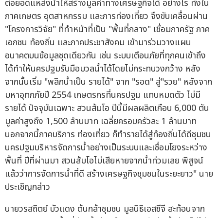
ต่อยอดแหล่งน้ำให้สร้างมูลค่าทางเศรษฐกิจได้ อย่างไร ทั้งใน
ภาคเกษตร อุตสาหกรรม และการท่องเที่ยว จึงขับเคลื่อนผ่าน
"โครงการวิจัย" ที่ทำหน้าที่เป็น "พื้นที่กลาง" เชื่อมภาครัฐ ภาค
เอกชน ท้องถิ่น และภาคประชาสังคม เข้ามาร่วมวางแผน
อนาคตบนข้อมูลชุดเดียวกัน เช่น ระบบเตือนภัยที่ทุกคนเข้าถึง
ได้ทำให้นครปฐมรับมือมวลน้ำได้โดยไม่กระทบวงกว้าง หลัง
จากนั้นเริ่ม "พลิกน้ำเป็น รายได้" จาก "รอด" สู่"รวย" หลังจาก
มหาอุทกภัยปี 2554 เกษตรกรที่นครปฐม แทบหมดตัว ไม่มี
รายได้ ปัจจุบันเฉพาะ สวนส้มโอ ปีนี้มีผลผลิตเกือบ 6,000 ตัน
มูลค่าสูงถึง 1,500 ล้านบาท เฉลี่ยครอบครัวละ 1 ล้านบาท
นอกจากนี้ภาคบริการ ท่องเที่ยว ก็ทำรายได้สู่ท้องถิ่นได้ดีชุมชน
นครปฐมบริหารจัดการน้ำอย่างเป็นระบบและเชื่อมโยงระหว่าง
พื้นที่ ปีที่ผ่านมา สวนส้มโอไม่เสียหายจากน้ำท่วมเลย พิสูจน์
แล้วว่าการจัดการน้ำที่ดี สร้างเศรษฐกิจชุมชนในระยะยาว" นาย
ประเชิญกล่าว
นายวรสถิตย์ บัวแดง ต้นกล้าชุมชน มูลนิธิเอสซีจี สะท้อนจาก