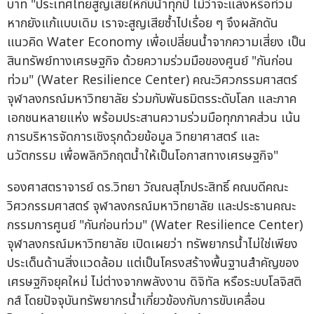
บาท "ประเทศไทยสูญเสียให้กับน้ำทุกปี ไม่ว่าจะแล้งหรือท่วม
หากยังแก้แบบเดิม เราจะสูญเสียซ้ำไปเรื่อย ๆ จึงผลักดัน
แนวคิด Water Economy เพื่อเปลี่ยนน้ำจากความเสี่ยง เป็น
สินทรัพย์ทางเศรษฐกิจ ด้วยความร่วมมือของศูนย์ "กันก่อน
ท่วม" (Water Resilience Center) คณะวิศวกรรมศาสตร์
จุฬาลงกรณ์มหาวิทยาลัย ร่วมกับพันธมิตรระดับโลก และภาค
เอกชนหลายแห่ง พร้อมประสานความร่วมมือทุกภาคส่วน เน้น
การบริหารจัดการเชิงรุกด้วยข้อมูล วิทยาศาสตร์ และ
นวัตกรรม เพื่อพลิกวิกฤตน้ำให้เป็นโอกาสทางเศรษฐกิจ"
รองศาสตราจารย์ ดร.วิทยา วัณณสุโภประสิทธิ์ คณบดีคณะ
วิศวกรรมศาสตร์ จุฬาลงกรณ์มหาวิทยาลัย และประธานคณะ
กรรมการศูนย์ "กันก่อนท่วม" (Water Resilience Center)
จุฬาลงกรณ์มหาวิทยาลัย เปิดเผยว่า ทรัพยากรน้ำไม่ใช่เพียง
ประเด็นด้านสิ่งแวดล้อม แต่เป็นโครงสร้างพื้นฐานสำคัญของ
เศรษฐกิจยุคใหม่ ไม่ต่างจากพลังงาน ดิจิทัล หรือระบบโลจิสติ
กส์ โดยปัจจุบันทรัพยากรน้ำเกี่ยวข้องกับการขับเคลื่อน