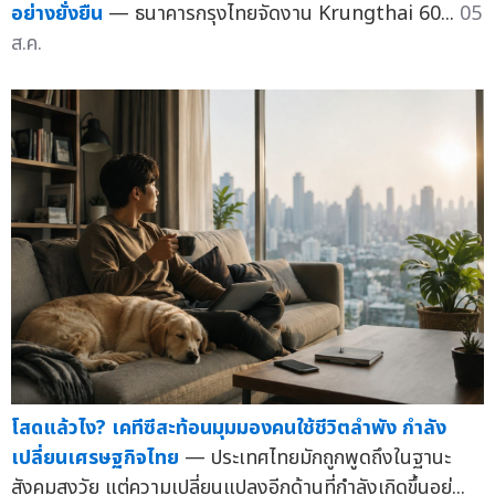
อย่างยั่งยืน
— ธนาคารกรุงไทยจัดงาน Krungthai 60...
05
ส.ค.
โสดแล้วไง? เคทีซีสะท้อนมุมมองคนใช้ชีวิตลำพัง กำลัง
เปลี่ยนเศรษฐกิจไทย
— ประเทศไทยมักถูกพูดถึงในฐานะ
สังคมสูงวัย แต่ความเปลี่ยนแปลงอีกด้านที่กำลังเกิดขึ้นอย่...