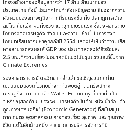
โครงสร้างเศรษฐกิจมูลค่ากว่า 17 ล้าน ล้านบาทของ
ประเทศไทย ทั้งนี้ ประเทศไทยกำลังเผชิญความเสี่ยงจากความ
ผันผวนของสภาพภูมิอากาศที่รุนแรงขึ้น ทั้ง ปรากฏการณ์เอ
ลนีโญ ภัยแล้ง ฝนทิ้งช่วง และอุทกภัยรุนแรง ซึ่งส่งผลกระทบ
โดยตรงต่อเศรษฐกิจ สังคม และความ เชื่อมั่นในการลงทุน
โดยบทเรียนจากมหาอุทกภัยปี 2554 แสดงให้เห็นว่าความเสีย
หายสามารถส่งผลให้ GDP ของ ประเทศลดลงได้ถึงร้อยละ
2.5 ขณะที่ความเสี่ยงในอนาคตมีแนวโน้มรุนแรงและถี่ขึ้นจาก
Climate Extremes
รองศาสตราจารย์ ดร.วิทยา กล่าวว่า ขอเชิญชวนทุกท่าน
เปลี่ยนมุมมองเกี่ยวกับน้ำจากภัยพิบัติสู่ "สินทรัพย์ทาง
เศรษฐกิจ" ตามแนวคิด Water Economy ที่มองน้ำเป็น
"เหรียญสองด้าน" ของระบบเศรษฐกิจ ในด้านหนึ่ง น้ำคือ "ตัว
คูณทางเศรษฐกิจ" (Economic Generator) ที่สนับสนุน
ภาคเกษตร อุตสาหกรรม การท่องเที่ยว สุขภาพ และ คุณภาพ
ชีวิต แต่ในอีกด้านหนึ่ง หากขาดการบริหารจัดการที่มี