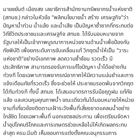
นายชยันต์ เมืองสง เลขาธิการสำนักงานทรัพยากรน้ำแห่งชาติ
(สทนช.) กล่าวในหัวข้อ "พลิกนโยบายน้ำ สร้าง เศรษฐกิจ"ว่า
ปัญหาน้ำท่วม น้ำแล้ง และน้ำเสีย เป็นปัญหาซ้ำซากที่กระทบต่อ
วิถีชีวิตประชาชนและเศรษฐกิจ สทนช. ได้รับมอบหมายจาก
รัฐบาลให้เป็นเจ้าภาพบูรณาการหน่วยงานด้านน้ำเพื่อป้องกัน
ภัยพิบัติ เพื่อยกระดับการขับเคลื่อนแก้ วิกฤตน้ำให้เป็น "วาระ
แห่งชาติ"อย่างมีเอกภาพ ลดความซ้ำซ้อน รวดเร็ว มี
ประสิทธิภาพ สามารถรองรับการแก้ไขปัญหา น้ำได้อย่างทัน
ท่วงที โดยเฉพาะการพยากรณ์อากาศให้มีความแม่นยำและการ
แจ้งเตือนภัยที่รวดเร็ว ซึ่งจะช่วยให้ ประชาชนรอดพ้นจากวิกฤต
ได้ทันท่วงที ทั้งนี้ สทนช. ได้เสนอมาตรการรับมือฤดูฝน แก้ภัย
แล้ง และควบคุมคุณภาพน้ำ ขณะเดียวกันได้มอบหมายให้หน่วย
งานที่เกี่ยวข้องติดตามเฝ้าระวังพื้นที่เสี่ยงขาดแคลนน้ำอย่าง
ใกล้ชิด โดยเฉพาะพื้นที่ นอกเขตชลประทาน เพื่อเตรียมจัดหา
น้ำอุปโภคบริโภคและการเกษตรช่วยเหลือไม่ให้เกิดผลกระทบ
ล่าสุด ครม.มีมติ เห็นชอบการแต่งตั้งคณะอนุกรรมการ