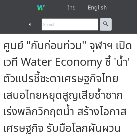
ไทย
English
◐
🔍︎
ศูนย์ "กันก่อนท่วม" จุฬาฯ เปิด
เวที Water Economy ชี้ 'น้ำ'
ตัวแปรชี้ชะตาเศรษฐกิจไทย
เสนอไทยหยุดสูญเสียซ้ำซาก
เร่งพลิกวิกฤตน้ำ สร้างโอกาส
เศรษฐกิจ รับมือโลกผันผวน