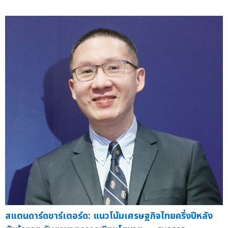
สแตนดาร์ดชาร์เตอร์ด: แนวโน้มเศรษฐกิจไทยครึ่งปีหลัง