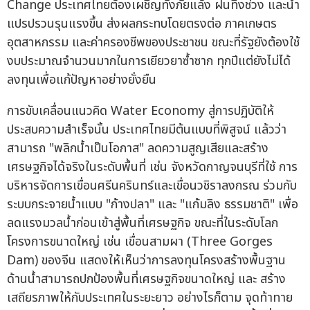
Change ประเทศไทยต้องเผชิญทั้งภัยแล้ง ฝนทิ้งช่วง และน้ำ
แปรปรวนรุนแรงขึ้น ส่งผลกระทบโดยตรงต่อ ภาคเกษตร
อุตสาหกรรม และค่าครองชีพของประชาชน ขณะที่รัฐยังต้องใช้
งบประมาณจำนวนมากในการเยียวยาซ้ำซาก ทุกปีแต่ยังไม่ได้
ลงทุนเพื่อแก้ปัญหาอย่างยั่งยืน
การขับเคลื่อนแนวคิด Water Economy สู่การปฏิบัติให้
ประสบความสำเร็จนั้น ประเทศไทยมีต้นแบบที่พิสูจน์ แล้วว่า
สามารถ "พลิกน้ำเป็นโอกาส" ลดความสูญเสียและสร้าง
เศรษฐกิจได้จริงในระดับพื้นที่ เช่น จังหวัดกาญจนบุรีที่ใช้ การ
บริหารจัดการเขื่อนศรีนครินทร์และเขื่อนวชิราลงกรณ ร่วมกับ
ระบบกระจายน้ำแบบ "ก้างปลา" และ "แก้มลิง ธรรมชาติ" เพื่อ
ลดแรงมวลน้ำก่อนเข้าสู่พื้นที่เศรษฐกิจ ขณะที่ในระดับโลก
โครงการขนาดใหญ่ เช่น เขื่อนสามผา (Three Gorges
Dam) ของจีน แสดงให้เห็นว่าการลงทุนโครงสร้างพื้นฐาน
ด้านน้ำสามารถปกป้องพื้นที่เศรษฐกิจขนาดใหญ่ และ สร้าง
เสถียรภาพให้กับประเทศในระยะยาว อย่างไรก็ตาม จุดท้าทาย