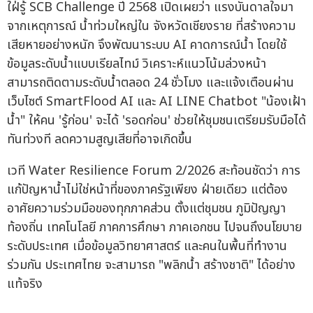
ใฝ่รู้ SCB Challenge ปี 2568 เปิดเผยว่า แรงบันดาลใจมา
จากเหตุการณ์ น้ำท่วมใหญ่ใน จังหวัดเชียงราย ที่สร้างความ
เสียหายอย่างหนัก จึงพัฒนาระบบ AI คาดการณ์น้ำ โดยใช้
ข้อมูลระดับน้ำแบบเรียลไทม์ วิเคราะห์แนวโน้มล่วงหน้า
สามารถติดตามระดับน้ำตลอด 24 ชั่วโมง และแจ้งเตือนผ่าน
เว็บไซต์ SmartFlood AI และ AI LINE Chatbot "น้องเฝ้า
น้ำ" ให้คน 'รู้ก่อน' จะได้ 'รอดก่อน' ช่วยให้ชุมชนเตรียมรับมือได้
ทันท่วงที ลดความสูญเสียที่อาจเกิดขึ้น
เวที Water Resilience Forum 2/2026 สะท้อนชัดว่า การ
แก้ปัญหาน้ำไม่ใช่หน้าที่ของภาครัฐเพียง ฝ่ายเดียว แต่ต้อง
อาศัยความร่วมมือของทุกภาคส่วน ตั้งแต่ชุมชน ภูมิปัญญา
ท้องถิ่น เทคโนโลยี ภาคการศึกษา ภาคเอกชน ไปจนถึงนโยบาย
ระดับประเทศ เมื่อข้อมูลวิทยาศาสตร์ และคนในพื้นที่ทำงาน
ร่วมกัน ประเทศไทย จะสามารถ "พลิกน้ำ สร้างชาติ" ได้อย่าง
แท้จริง