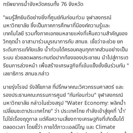
ทรัพยากรน้ำจังหวัดครบทั้ง 76 จังหวัด
"ผมรู้สึกยินดีอย่างยิ่งที่ศูนย์กันก่อนท่วม จุฬาลงกรณ์
มหาวิทยาลัย ซึ่งเป็นภาคการศึกษาที่มีองค์ความรู้และ
เทคโนโลยี รวมทั้งภาคเอกชนหลายแห่งที่เห็นความสำคัญของ
วิกฤตน้ำ อาสามาร่วมบูรณาการกับ สทนช. เชื่อว่าจะช่วย ยก
ระดับการแก้ภัยแล้ง น้ำท่วมได้ครอบคลุมทุกภาคส่วนอย่างเป็น
ระบบ ช่วยลดผลกระทบต่อปากท้องของประชาชน นำไปสู่การเต
รียมการล่วงหน้า เพื่อสร้างเศรษฐกิจที่เข้มแข็งยั่งยืนร่วมกัน "
เลขาธิการ สทนช.กล่าว
นายรุ่งโรจน์ รังสิโยภาส ที่ปรึกษาคณะวิศวกรรมศาสตร์ และ
รองประธานคณะกรรมการศูนย์ "กันก่อนท่วม" จุฬาลงกรณ์
มหาวิทยาลัย กล่าวในช่วงสรุป "Water Economy: พลิกน้ำ
เปลี่ยนชะตาประเทศไทย" ว่า ประเทศไทย กำลังเข้าสู่ยุคที่ 'น้ำ'
ไม่ใช่เรื่องฤดูกาล แต่คือความเสี่ยงทางเศรษฐกิจที่เกิดขึ้นได้
ตลอดเวลา โดยชี้ว่า ภายใต้ภาวะเอลนีโญ และ Climate