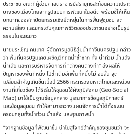
ประชาชน ขณะที่ผู้ช่วยศาสตราจารย์สรายุทธสะท้อนความเปราะ
บางของเมืองไทยจากรูปแบบการพัฒนาในอดีต พร้อมชี้ให้เห็น
บทบาทของสถาปัตยกรรมเชิงยืดหยุ่นในการฟื้นฟูชุมชน ลด
ความเสี่ยง และยกระดับคุณภาพชีวิตของประชาชนอย่างเป็นรูป
ธรรมในระยะยาว
นายประเชิญ คนเทศ ผู้จัดการมูลนิธิลุ่มน้ำท่าจีนนครปฐม กล่าว
ว่า พื้นที่นครปฐมเคยเผชิญวิกฤตน้ำซ้ำซาก ทั้ง น้ำท่วม น้ำแล้ง
น้ำเสีย และการบริหารจัดการที่ "ต่างคนต่างทำ" ส่งผลให้
ปัญหาของพื้นที่หนึ่ง ไปซ้ำเติมอีกพื้นที่หนึ่งไม่ จบสิ้น จุด
เปลี่ยนสำคัญเกิดขึ้นเมื่อปี 2566 กระทรวงมหาดไทยและหน่วย
งานที่เกี่ยวข้อง ได้ริเริ่มให้ชุมชนใช้ผังภูมิสังคม (Geo-Social
Map) มาใช้เป็นฐานข้อมูลกลาง บูรณาการข้อมูลภูมิศาสตร์
และข้อมูลชุมชน ทำให้สามารถวางแผนจัดการน้ำได้ทั้งระบบ
ครอบคลุมทั้งน้ำท่วม น้ำแล้ง และคุณภาพน้ำ
"จากฐานข้อมูลที่พัฒนาขึ้น นำไปสู่โจทย์สำคัญของชุมชนว่า จะ