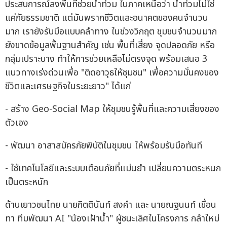
ประสบการณ์ลงพื้นที่ช่วยน้ำท่วม ในภาคเหนือว่า น้ำท่วมไม่ใช่
แค่ภัยธรรมชาติ แต่มันพรากชีวิตและอนาคตของคนจำนวน
มาก เรายังรับมือแบบคลำทาง ในช่วงวิกฤต ชุมชนจำนวนมาก
ยังขาดข้อมูลพื้นฐานสำคัญ เช่น พื้นที่เสี่ยง จุดปลอดภัย หรือ
กลุ่มเปราะบาง ทำให้การช่วยเหลือไม่ตรงจุด พร้อมเสนอ 3
แนวทางเร่งด่วนเพื่อ "ติดอาวุธให้ชุมชน" เพื่อความมั่นคงของ
ชีวิตและเศรษฐกิจในระยะยาว" ได้แก่
- สร้าง Geo-Social Map ให้ชุมชนรู้พื้นที่และความเสี่ยงของ
ตัวเอง
- พัฒนา อาสาสมัครภัยพิบัติในชุมชน ให้พร้อมรับมือทันที
- ใช้เทคโนโลยีและระบบเตือนภัยที่แม่นยำ เปลี่ยนความตระหนก
เป็นตระหนัก
ด้านเยาวชนไทย นายกิตตินันท์ สงคำ และ นายณฐนนท์ เขื่อน
ทา ทีมพัฒนา AI "น้องเฝ้าน้ำ" ผู้ชนะเลิศในโครงการ กล้าใหม่