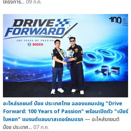
โครงการ...
09 ก.ค.
อะไหล่รถยนต์ บ๊อช ประเทศไทย ฉลองแคมเปญ "Drive
Forward: 100 Years of Passion" พร้อมเปิดตัว "เบียร์
ใบหยก" แบรนด์แอมบาสเดอร์คนแรก
— อะไหล่รถยนต์
บ๊อช ประเทศ...
07 ก.ค.