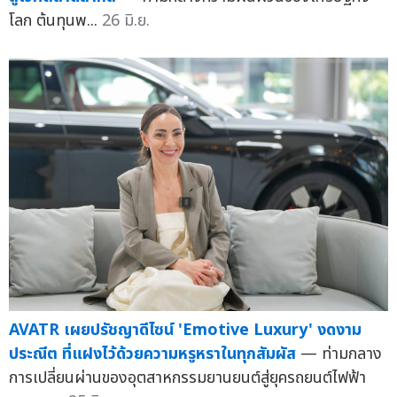
โลก ต้นทุนพ...
26 มิ.ย.
AVATR เผยปรัชญาดีไซน์ 'Emotive Luxury' งดงาม
ประณีต ที่แฝงไว้ด้วยความหรูหราในทุกสัมผัส
— ท่ามกลาง
การเปลี่ยนผ่านของอุตสาหกรรมยานยนต์สู่ยุครถยนต์ไฟฟ้า