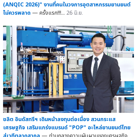
(ANQIC 2026)" งานที่คนในวงการอุตสาหกรรมยานยนต์
ไม่ควรพลาด
— ครั้งแรก!!!...
26 มิ.ย.
ชลิต อินดัสทรีฯ เดินหน้าลงทุนต่อเนื่อง สวนกระแส
เศรษฐกิจ เสริมแกร่งแบรนด์ "POP" อะไหล่ยานยนต์ไทย
สู่เวทีตลาดสากล
— ท่ามกลางความผันผวนของเศรษฐกิจ