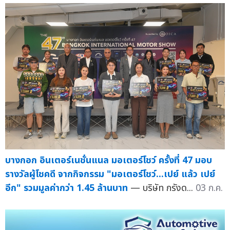
บางกอก อินเตอร์เนชั่นแนล มอเตอร์โชว์ ครั้งที่ 47 มอบ
รางวัลผู้โชคดี จากกิจกรรม "มอเตอร์โชว์...เปย์ แล้ว เปย์
อีก" รวมมูลค่ากว่า 1.45 ล้านบาท
— บริษัท กรังด...
03 ก.ค.