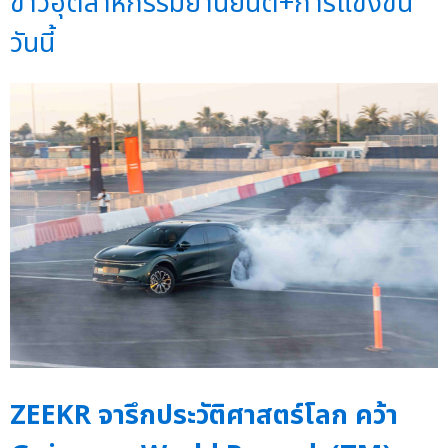
ข่าวอุตสาหกรรมยานยนต์+การแข่งขัน
วันนี้
ZEEKR จารึกประวัติศาสตร์โลก คว้า