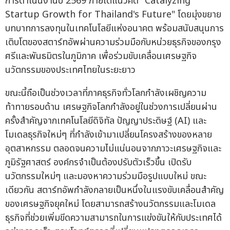
การดำเนินงานปี 2569 ภายใต้แนวคิด "Catalyzing
Startup Growth for Thailand's Future" โดยมุ่งขยาย
บทบาทการลงทุนในเทคโนโลยีแห่งอนาคต พร้อมสนับสนุนการ
เติบโตของสตาร์ทอัพผ่านความร่วมมือกับหน่วยธุรกิจของกรุง
ศรีและพันธมิตรในภูมิภาค เพื่อร่วมขับเคลื่อนเศรษฐกิจ
นวัตกรรมของประเทศไทยในระยะยาว
ขณะนี้ถือเป็นช่วงเวลาที่ภาคธุรกิจทั่วโลกกำลังเผชิญความ
ท้าทายรอบด้าน เศรษฐกิจโลกกำลังอยู่ในช่วงการเปลี่ยนผ่าน
ครั้งสำคัญจากเทคโนโลยีดิจิทัล ปัญญาประดิษฐ์ (AI) และ
โมเดลธุรกิจใหม่ๆ ที่กำลังเข้ามาเปลี่ยนโครงสร้างของหลาย
อุตสาหกรรม ตลอดจนความไม่แน่นอนจากภาวะเศรษฐกิจและ
ภูมิรัฐศาสตร์ องค์กรจำเป็นต้องปรับตัวเร็วขึ้น เปิดรับ
นวัตกรรมใหม่ๆ และมองหาความร่วมมือรูปแบบใหม่ ขณะ
เดียวกัน สตาร์ทอัพกำลังกลายเป็นหนึ่งในแรงขับเคลื่อนสำคัญ
ของเศรษฐกิจยุคใหม่ โดยสามารถสร้างนวัตกรรมและโมเดล
ธุรกิจที่ช่วยเพิ่มขีดความสามารถในการแข่งขันให้กับประเทศได้