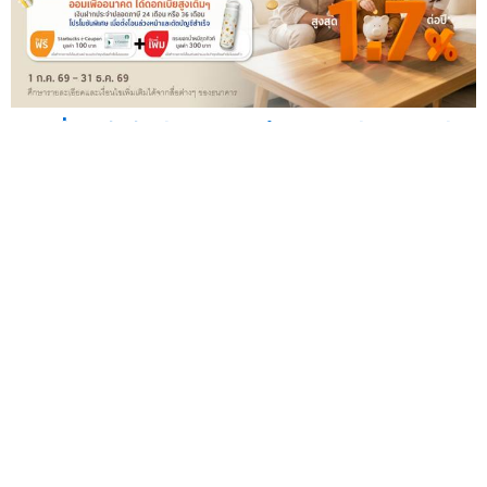
ออมเพื่อลูกกับบัญชีเงินฝากประจำปลอดภาษีจากกรุงศรี
รับดอกเบี้ยสูงสุด 1.70% ต่อปี
— กรุงศรี (ธนาคารกรุง
ศรีอยุธยา จำกัด (มหาชน)) เชิญชวนลูกค้าเริ่มต้นออมเงิน...
24
ก.ค.