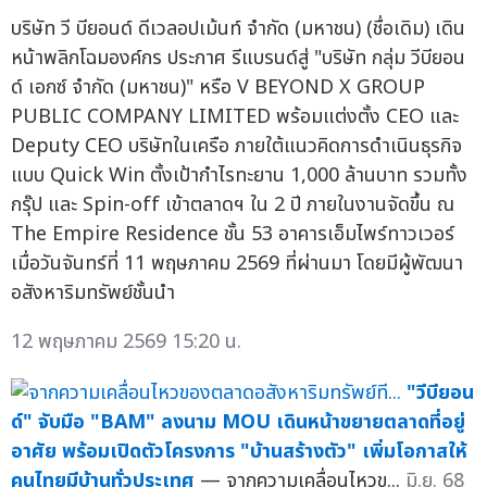
บริษัท วี บียอนด์ ดีเวลอปเม้นท์ จำกัด (มหาชน) (ชื่อเดิม) เดิน
หน้าพลิกโฉมองค์กร ประกาศ รีแบรนด์สู่ "บริษัท กลุ่ม วีบียอน
ด์ เอกซ์ จำกัด (มหาชน)" หรือ V BEYOND X GROUP
PUBLIC COMPANY LIMITED พร้อมแต่งตั้ง CEO และ
Deputy CEO บริษัทในเครือ ภายใต้แนวคิดการดำเนินธุรกิจ
แบบ Quick Win ตั้งเป้ากำไรทะยาน 1,000 ล้านบาท รวมทั้ง
กรุ๊ป และ Spin-off เข้าตลาดฯ ใน 2 ปี ภายในงานจัดขึ้น ณ
The Empire Residence ชั้น 53 อาคารเอ็มไพร์ทาวเวอร์
เมื่อวันจันทร์ที่ 11 พฤษภาคม 2569 ที่ผ่านมา โดยมีผู้พัฒนา
อสังหาริมทรัพย์ชั้นนำ
12 พฤษภาคม 2569 15:20 น.
"วีบียอน
ด์" จับมือ "BAM" ลงนาม MOU เดินหน้าขยายตลาดที่อยู่
อาศัย พร้อมเปิดตัวโครงการ "บ้านสร้างตัว" เพิ่มโอกาสให้
คนไทยมีบ้านทั่วประเทศ
— จากความเคลื่อนไหวข...
มิ.ย. 68