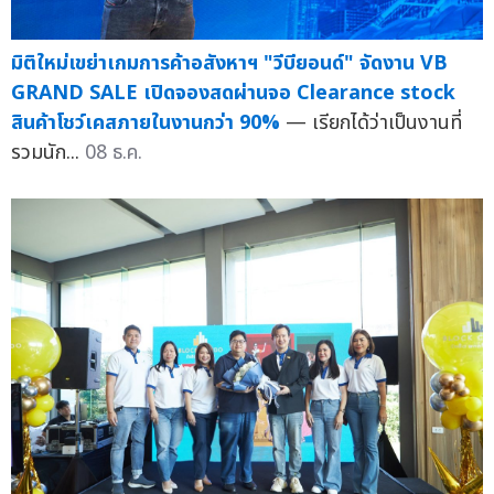
มิติใหม่เขย่าเกมการค้าอสังหาฯ "วีบียอนด์" จัดงาน VB
GRAND SALE เปิดจองสดผ่านจอ Clearance stock
สินค้าโชว์เคสภายในงานกว่า 90%
— เรียกได้ว่าเป็นงานที่
รวมนัก...
08 ธ.ค.