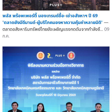
พลัส พร็อพเพอร์ตี้ มองเทรนด์ซื้อ-เช่าอสังหาฯ ปี 69
'ตลาดยังมีดีมานด์-ผู้บริโภคมองหาความคุ้มค่าหลายมิติ'
—
ตลาดอสังหาริมทรัพย์ไทยยังเผชิญแรงกดดันจากกำลังซื...
09
ก.ค.