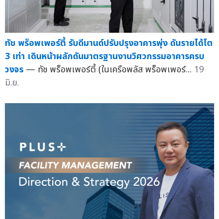
ทัช พร็อพเพอร์ตี้ รับดีมานด์ปรับปรุงอาคารพุ่ง ดันรายได้โต
3 เท่า เดินหน้าผลักดันมาตรฐานงานวิศวกรรมอาคารครบ
วงจร
— ทัช พร็อพเพอร์ตี้ (ในเครือพลัส พร็อพเพอร์...
19
มิ.ย.