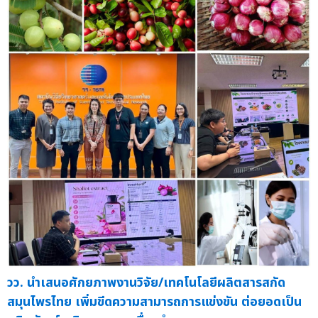
วว. นำเสนอศักยภาพงานวิจัย/เทคโนโลยีผลิตสารสกัด
สมุนไพรไทย เพิ่มขีดความสามารถการแข่งขัน ต่อยอดเป็น