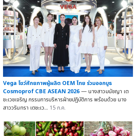
Vega โชว์ศักยภาพผู้ผลิต OEM ไทย ร่วมออกบูธ
Cosmoprof CBE ASEAN 2026
— นางสาวมนัชญา เต
ชะเวชเจริญ กรรมการบริหารฝ่ายปฏิบัติการ พร้อมด้วย นาง
สาววรินทรา เตชะเว...
15 ก.ค.