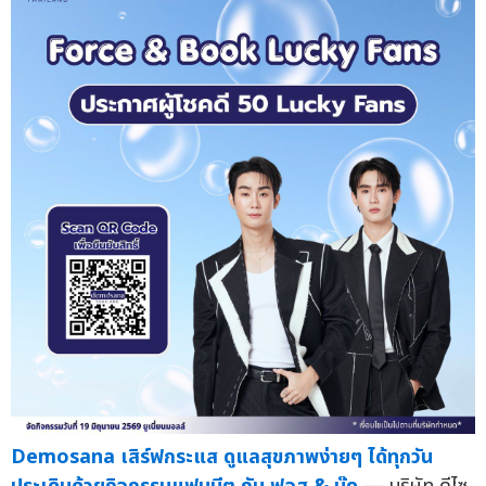
Demosana เสิร์ฟกระแส ดูแลสุขภาพง่ายๆ ได้ทุกวัน