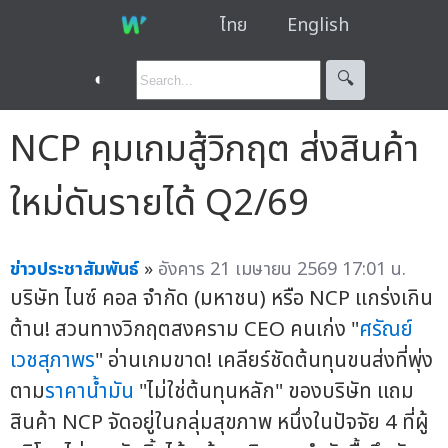
ไทย
English
◐
🔍︎
NCP คุมเกมสู้วิกฤต ส่งสินค้า
ใหม่ดันรายได้ Q2/69
ข่าวประชาสัมพันธ์
»
อังคาร 21 เมษายน 2569 17:01 น.
บริษัท ไนซ์ คอล จำกัด (มหาชน) หรือ NCP แกร่งเกิน
ต้าน! สวนทางวิกฤตสงคราม CEO คนเก่ง "
ศรัณย์
เวชสุภาพร
" อ่านเกมขาด! เคลียร์ชัดต้นทุนขนส่งที่พุ่ง
ตาม
ราคาน้ำมัน
"ไม่ใช่ต้นทุนหลัก" ของบริษัท แถม
สินค้า NCP จัดอยู่ในกลุ่มสุขภาพ หนึ่งในปัจจัย 4 ที่ผู้