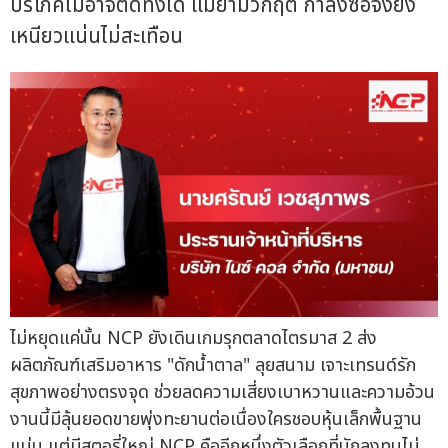
บริโภคไม่อาจตัดทิ้งได้ แม้ยามวิกฤต กำลังซื้อจึงยัง
เหนียวแน่นไม่สะเทือน
ไม่หยุดแค่นั้น NCP ยังเดินเกมรุกตลาดไตรมาส 2 ส่ง
ผลิตภัณฑ์เสริมอาหาร "ดักน้ำตาล" ลุยสนาม เจาะเทรนด์รัก
สุขภาพอย่างตรงจุด ช่วยลดความเสี่ยงเบาหวานและความอ้วน
งานนี้มีลุ้นยอดขายพุ่งทะยานต่อเนื่องใครชอบหุ้นเล็กพื้นฐาน
แน่น แต่มีสตอรี่ใหญ่ NCP คืออีกหนึ่งตัวเลือกที่นักลงทุนไม่