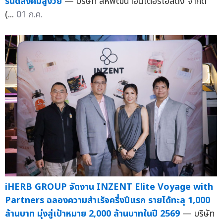
รนด์สังคมสูงวัย
— บริษัท สหพัฒนาอินเตอร์โฮลดิ้ง จำกัด
(...
01 ก.ค.
iHERB GROUP จัดงาน INZENT Elite Voyage with
Partners ฉลองความสำเร็จครึ่งปีแรก รายได้ทะลุ 1,000
ล้านบาท มุ่งสู่เป้าหมาย 2,000 ล้านบาทในปี 2569
— บริษัท