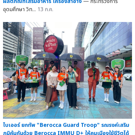
ผลิตภัณฑ์เสริมอาหาร เครื่องสำอาง
— กระทรวงการ
อุดมศึกษา วิท...
13 ก.ค.
ไบเออร์ ยกทัพ "Berocca Guard Troop" รณรงค์เสริม
ภูมิคุ้มกันด้วย Berocca IMMU D+ ให้คนเมืองใช้ชีวิตได้