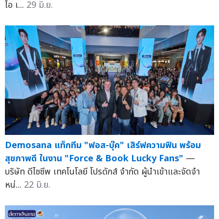
ไอ เ...
29 มิ.ย.
Demosana แท็กทีม "ฟอส-บุ๊ค" เสิร์ฟความฟิน พร้อม
สุขภาพดี ในงาน "Force & Book Lucky Fans"
—
บริษัท ดีไซซีพ เทคโนโลยี โปรดักส์ จำกัด ผู้นำเข้าและจัดจำ
หน่...
22 มิ.ย.