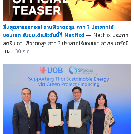
สิ้นสุดการรอคอย! ดาบพิฆาตอสูร ภาค ? ปราสาทไร้
ขอบเขต รับชมได้แล้ววันนี้ที่ Netflix!
— Netflix ประกาศ
สตรีม ดาบพิฆาตอสูร ภาค ? ปราสาทไร้ขอบเขต ภาพยนตร์อนิ
เมะ...
30 ก.ค.