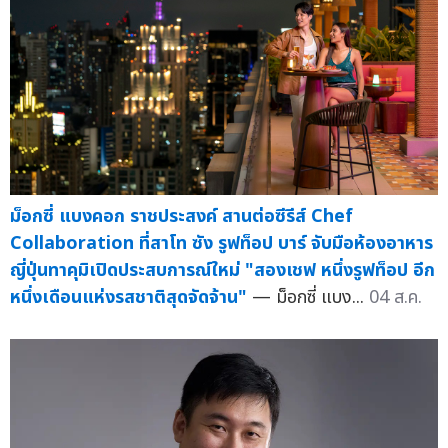
ม็อกซี่ แบงคอก ราชประสงค์ สานต่อซีรีส์ Chef
Collaboration ที่สาโท ซัง รูฟท็อป บาร์ จับมือห้องอาหาร
ญี่ปุ่นทาคุมิเปิดประสบการณ์ใหม่ "สองเชฟ หนึ่งรูฟท็อป อีก
หนึ่งเดือนแห่งรสชาติสุดจัดจ้าน"
— ม็อกซี่ แบง...
04 ส.ค.