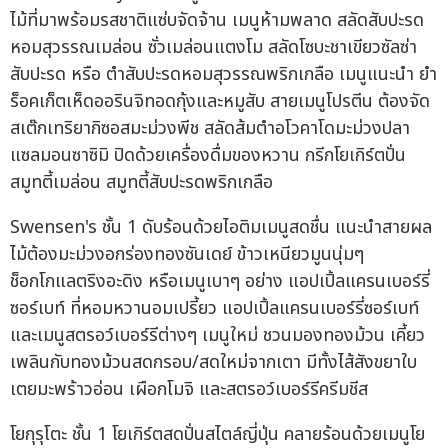
ไม้ที่มาพร้อมรสชาติแซ่บจัดจ้าน เมนูห้ามพลาด สลัดสับปะรด
หอมสุวรรณเมล่อน ซั่วเมล่อนแตงโม สลัดโซบะชาเขียวซัลซ่า
สับปะรด หรือ ตำสับปะรดหอมสุวรรณพริกเกลือ เมนูแนะนำ ยำ
ร็อคเก็ตเห็ดออรินจิทอดกุ้งและหมูสับ สายเมนูโปรตีน ต้องจัด
สเต๊กเทริยากิซอสมะม่วงพีช สลัดส้มตำอโวคาโดมะม่วงปลา
แซลมอนซาซิมิ ปิดด้วยเครื่องดื่มของหวาน กรีกโยเกิร์ตปั่น
สมูทตี้เมล่อน สมูทตี้สับปะรดพริกเกลือ
Swensen's ชั้น 1 ดับร้อนด้วยไอติมเมนูสดชื่น แนะนำสายผล
ไม้ต้องมะม่วงอกร่องทองซันเดย์ ข้าวเหนียวมูนนุ่มๆ
ช็อกโกแลตริงอะดิง หรือเมนูเบาๆ อย่าง แอปเปิ้ลแครนเบอร์รี่
ซอร์เบท์ ที่หอมหวานอมเปรี้ยว แอปเปิ้ลแครนเบอร์รี่ซอร์เบท์
และเมนูสตรอว์เบอร์รีต่างๆ เมนูใหม่ ชวนมองทองม้วน เคี้ยว
เพลินกับทองม้วนสดกรอบ/สดใหม่จากเตา มีทั้งไส้สังขยาใบ
เตยมะพร้าวอ่อน เผือกโมจิ และสตรอว์เบอร์รีครีมชีส
โยกุรุโตะ ชั้น 1 โยเกิร์ตสดปั่นสไตล์ญี่ปุ่น คลายร้อนด้วยเมนูโย