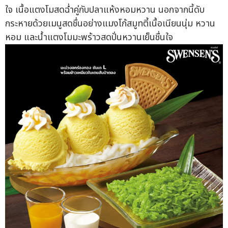
ใจ เนื้อแตงโมสดฉ่ำคู่กับปลาแห้งหอมหวาน นอกจากนี้ดับ
กระหายด้วยเมนูสดชื่นอย่างแมงโก้สมูทตี้เนื้อเนียนนุ่ม หวาน
หอม และน้ำแตงโมมะพร้าวสดปั่นหวานเย็นชื่นใจ