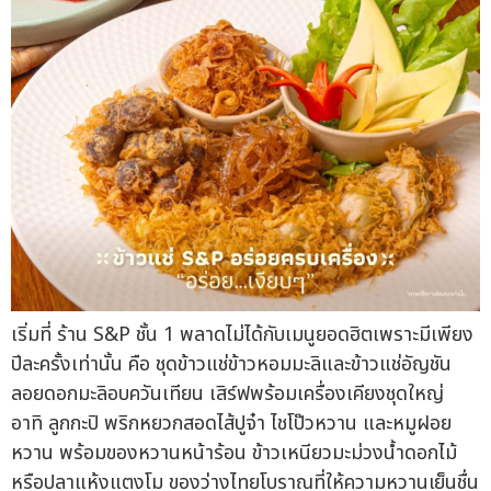
เริ่มที่ ร้าน S&P ชั้น 1 พลาดไม่ได้กับเมนูยอดฮิตเพราะมีเพียง
ปีละครั้งเท่านั้น คือ ชุดข้าวแช่ข้าวหอมมะลิและข้าวแช่อัญชัน
ลอยดอกมะลิอบควันเทียน เสิร์ฟพร้อมเครื่องเคียงชุดใหญ่
อาทิ ลูกกะปิ พริกหยวกสอดไส้ปูจ๋า ไชโป๊วหวาน และหมูฝอย
หวาน พร้อมของหวานหน้าร้อน ข้าวเหนียวมะม่วงน้ำดอกไม้
หรือปลาแห้งแตงโม ของว่างไทยโบราณที่ให้ความหวานเย็นชื่น