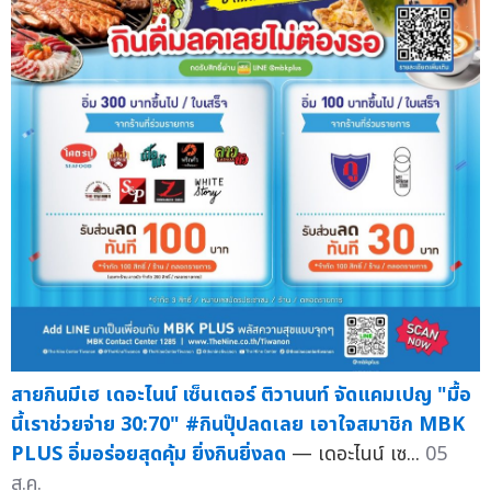
สายกินมีเฮ เดอะไนน์ เซ็นเตอร์ ติวานนท์ จัดแคมเปญ "มื้อ
นี้เราช่วยจ่าย 30:70" #กินปุ๊ปลดเลย เอาใจสมาชิก MBK
PLUS อิ่มอร่อยสุดคุ้ม ยิ่งกินยิ่งลด
— เดอะไนน์ เซ...
05
ส.ค.