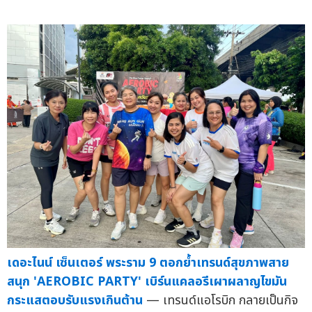
เดอะไนน์ เซ็นเตอร์ พระราม 9 ตอกย้ำเทรนด์สุขภาพสาย
สนุก 'AEROBIC PARTY' เบิร์นแคลอรีเผาผลาญไขมัน
กระแสตอบรับแรงเกินต้าน
— เทรนด์แอโรบิก กลายเป็นกิจ