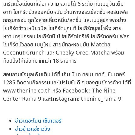
เกิร์ตเนื้อเนียนที่เลือกความหวานได้ 6 ระดับ กับเมนูจัดเต็ม
อาทิ โยเกิร์ตบัวลอยหนึบหนับ ว่านหางจระเข้สดชื่น คอร์นเฟล
กกรุบกรอบ ถูกใจสายเคี้ยวหนึบ/สดชื่น และเมนูสุขภาพอย่าง
โยเกิร์ตข้าวเหนียวนิล โยเกิร์ตบุกแท้ โยเกิร์ตบุกน้ำผึ้ง สาย
หวานกรุบกรอบ โยเกิร์ตปีโป้ โยเกิร์ตโอรีโอ้ โยเกิร์ตคอร์นเฟลก
โยเกิร์ตบัวลอย เมนูใหม่ สายมัทฉะหอมมัน Matcha
Coconut Crunch และ Cheeky Oreo Matcha พร้อม
ท็อปปิ้งให้เลือกมากกว่า 18 รายการ
สอบถามข้อมูลเพิ่มเติม ได้ที่ เอ็ม บี เค คอนแทคท์ เซ็นเตอร์
1285 ติดตามกิจกรรมและโปรโมชันดี ๆ ของศูนย์การค้าฯ ได้ที่
www.thenine.co.th หรือ Facebook : The Nine
Center Rama 9 และInstagram: thenine_rama 9
ข่าวเดอะไนน์ เซ็นเตอร์
ข่าวข้าวแช่ชาววัง