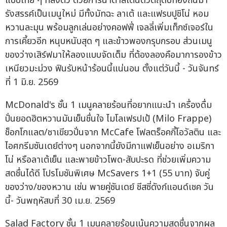
แบบไทย ๆ ที่ลงตัว ด้วยการนำตาลโตนดวัตถุดิบท้องถิ่นมา
รังสรรค์เป็นเมนูใหม่ มีทั้งมัทฉะ ลาเต้ และแฟรบปูชิโน่ หอม
หวานละมุน พร้อมลูกเล่นอย่างคอฟฟี่ เจลลี่เพิ่มเท็กซ์เจอร์ใน
การเคี้ยวอีก หนุบหนับสุด ๆ และข้าวพองกรุบกรอบ ส่วนเมนู
ของว่างเสิร์ฟมาให้ลองแบบจัดเต็ม ที่ต้องลองคือมาการองข้าว
เหนียวมะม่วง ฟินรับหน้าร้อนนี้แน่นอน ตั้งแต่วันนี้ - วันจันทร์
ที่ 1 มิ.ย. 2569
McDonald's ชั้น 1 เมนูคลายร้อนที่อยากแนะนำ เครื่องดื่ม
ปั่นยอดฮิตหวานมันเย็นชื่นใจ ไมโลเฟรปเป้ (Milo Frappe)
ช็อกโกแลต/ชาเขียวปั่นจาก McCafe โฟลตร็อคกี้โอวัลติน และ
ไอศกรีมซันเดย์ต่างๆ นอกจากนี้ยังมีกาแฟเย็นอย่าง อเมริกา
โน่ หรือลาเต้เย็น และพายข้าวโพด-สับปะรด ที่ช่วยเพิ่มความ
สดชื่นได้ดี โปรโมชันพิเศษ McSavers 1+1 (55 บาท) จับคู่
ของว่าง/ของหวาน เช่น พายคู่ซันเดย์ ชีสซี่ดังก์แอนด์เชค วัน
นี้- วันพฤหัสบที่ 30 เม.ย. 2569
Salad Factory ชั้น 1 เมนูคลายร้อนเน้นความสดชื่นจากผล