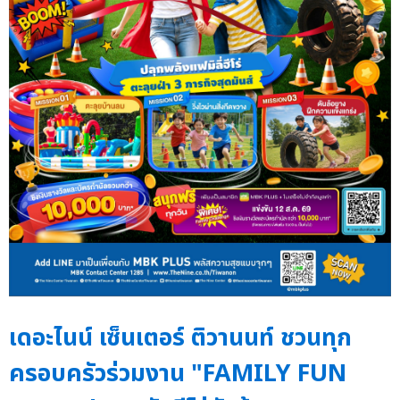
เดอะไนน์ เซ็นเตอร์ ติวานนท์ ชวนทุก
ครอบครัวร่วมงาน "FAMILY FUN