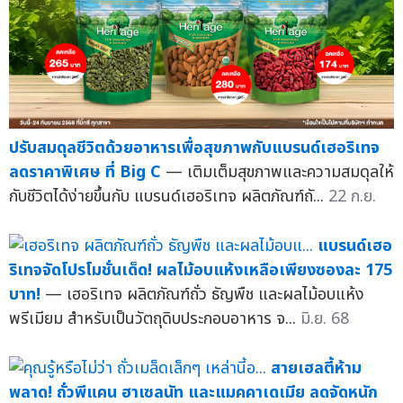
ปรับสมดุลชีวิตด้วยอาหารเพื่อสุขภาพกับแบรนด์เฮอริเทจ
ลดราคาพิเศษ ที่ Big C
— เติมเต็มสุขภาพและความสมดุลให้
กับชีวิตได้ง่ายขึ้นกับ แบรนด์เฮอริเทจ ผลิตภัณฑ์ถั...
22 ก.ย.
แบรนด์เฮอ
ริเทจจัดโปรโมชั่นเด็ด! ผลไม้อบแห้งเหลือเพียงซองละ 175
บาท!
— เฮอริเทจ ผลิตภัณฑ์ถั่ว ธัญพืช และผลไม้อบแห้ง
พรีเมียม สำหรับเป็นวัตถุดิบประกอบอาหาร จ...
มิ.ย. 68
สายเฮลตี้ห้าม
พลาด! ถั่วพีแคน ฮาเซลนัท และแมคคาเดเมีย ลดจัดหนัก