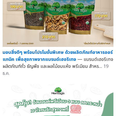
มอบสิ่งดีๆ พร้อมโปรโมชั่นพิเศษ ด้วยผลิตภัณฑ์อาหารออร์
แกนิค เพื่อสุขภาพจากแบรนด์เฮอริเทจ
— แบรนด์เฮอริเทจ
ผลิตภัณฑ์ถั่ว ธัญพืช และผลไม้อบแห้ง พรีเมียม สำหร...
19
ธ.ค.