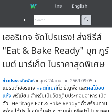
ไทย
English
◐
🔍︎
เฮอริเทจ จัดโปรแรง! ส่งซีรีส์
"Eat & Bake Ready" บุก กูร์
เมต์ มาร์เก็ต ในราคาสุดพิเศษ
ข่าวประชาสัมพันธ์
»
ศุกร์ 24 เมษายน 2569 09:05 น.
แบรนด์เฮอริเทจ
ผลิตภัณฑ์
ถั่ว ธัญพืช และ
ผลไม้อบ
แห้ง
พรีเมียม สำหรับเป็นวัตถุดิบประกอบอาหาร เปิด
ตัว "Heritage Eat & Bake Ready" ถั่วพร้อมทาน
อร่อย ได้ประโยชน์เต็มคำ จะทานเล่นหรือนำไปประกอบ