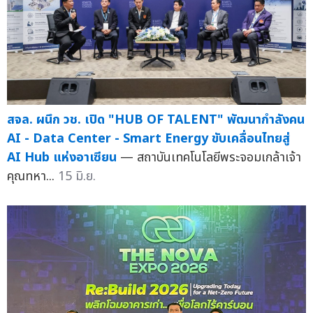
สจล. ผนึก วช. เปิด "HUB OF TALENT" พัฒนากำลังคน
AI - Data Center - Smart Energy ขับเคลื่อนไทยสู่
AI Hub แห่งอาเซียน
— สถาบันเทคโนโลยีพระจอมเกล้าเจ้า
คุณทหา...
15 มิ.ย.