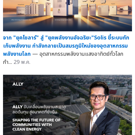
จาก "ยุคโซลาร์" สู่ "ยุคพลังงานอัจฉริยะ"Solis ชี้ระบบกัก
เก็บพลังงาน กำลังกลายเป็นสมรภูมิใหม่ของอุตสาหกรรม
พลังงานโลก
— อุตสาหกรรมพลังงานแสงอาทิตย์ทั่วโลก
กำ...
29 พ.ค.