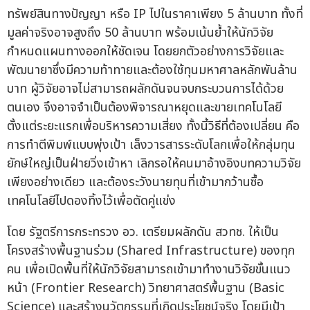
ทรัพย์สินทางปัญญา หรือ IP ไปในราคาเพียง 5 ล้านบาท ทั้งที่
มูลค่าจริงอาจสูงถึง 50 ล้านบาท พร้อมเน้นย้ำให้นักวิจัย
กำหนดแผนทางออกให้ชัดเจน โดยยกตัวอย่างการวิจัยและ
พัฒนายาซึ่งมีความท้าทายและต้องใช้ทุนมหาศาลหลักพันล้าน
บาท ผู้วิจัยอาจไม่สามารถผลักดันจนจบกระบวนการได้ด้วย
ตนเอง จึงอาจจำเป็นต้องพิจารณาหยุดและขายเทคโนโลยี
ตั้งแต่ระยะแรกเพื่อบริหารความเสี่ยง ทั้งนี้วิธีที่ต้องเปลี่ยน คือ
การทำตีพิมพ์แบบพุ่งเป้า เล็งวารสารระดับโลกเพื่อให้กลุ่มทุน
ยักษ์ใหญ่เป็นฝ่ายวิ่งเข้าหา เลิกรอให้คนมาอ้างอิงบทความวิจัย
เพียงอย่างเดียว และต้องระวังนายทุนที่เข้ามากว้านซื้อ
เทคโนโลยีไปดองทิ้งไว้เพื่อตัดคู่แข่ง
โดย รัฐตรีการกระทรวง อว. เตรียมผลักดัน สวทช. ให้เป็น
โครงสร้างพื้นฐานร่วม (Shared Infrastructure) ของทุก
คน เพื่อเปิดพื้นที่ให้นักวิจัยสามารถเข้ามาทำงานวิจัยขั้นแนว
หน้า (Frontier Research) วิทยาศาสตร์พื้นฐาน (Basic
Science) และสร้างนวัตกรรมที่เกิดประโยชน์จริง โดยมีเป้า