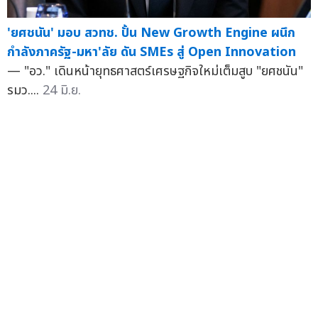
'ยศชนัน' มอบ สวทช. ปั้น New Growth Engine ผนึก
กำลังภาครัฐ-มหา'ลัย ดัน SMEs สู่ Open Innovation
— "อว." เดินหน้ายุทธศาสตร์เศรษฐกิจใหม่เต็มสูบ "ยศชนัน"
รมว....
24 มิ.ย.