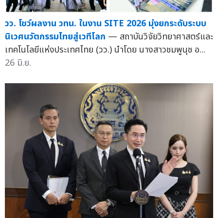
วว. โชว์ผลงาน วทน. ในงาน SITE 2026 มุ่งยกระดับระบบ
นิเวศนวัตกรรมไทยสู่เวทีโลก
— สถาบันวิจัยวิทยาศาสตร์และ
เทคโนโลยีแห่งประเทศไทย (วว.) นำโดย นางสาวชมพูนุช อ...
26 มิ.ย.