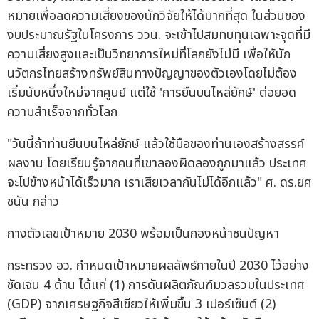
หมายเพื่อลดความเสี่ยงของนักวิจัยให้ได้มากที่สุด ในส่วนของ
งบประมาณรัฐในโครงการ ววน. จะเข้าไปสมทบทุนเฉพาะจุดที่มี
ความเสี่ยงสูงและเป็นวิทยาการใหม่ที่โลกยังไม่มี เพื่อให้นัก
นวัตกรไทยสร้างทรัพย์สินทางปัญญาของตัวเองโดยไม่ต้อง
เริ่มนับหนึ่งใหม่จากศูนย์ แต่ใช้ 'การยืนบนไหล่ยักษ์' ต่อยอด
ความสำเร็จจากทั่วโลก
"วันนี้ถ้าท่านยืนบนไหล่ยักษ์ แล้วใช้มือของท่านเองสร้างสรรค์
ผลงาน โดยเรียนรู้จากคนที่เขาลองผิดลองถูกมาแล้ว ประเทศ
จะไปข้างหน้าได้เร็วมาก เราเสียเวลากันไม่ได้อีกแล้ว" ศ. ดร.ยศ
ชนัน กล่าว
กางตัวเลขเป้าหมาย 2030 พร้อมเป็นกองหน้าชนปัญหา
กระทรวง อว. กำหนดเป้าหมายผลลัพธ์ภายในปี 2030 ไว้อย่าง
ชัดเจน 4 ด้าน ได้แก่ (1) การดันผลิตภัณฑ์มวลรวมในประเทศ
(GDP) จากเศรษฐกิจสีเขียวให้เพิ่มขึ้น 3 เปอร์เซ็นต์ (2)