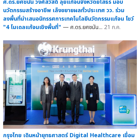
ศ.ดร.ยศชนัน วงศ์สวัสดิ์ ลุยแก้จนจังหวัดยโสธร มอบ
นวัตกรรมสร้างอาชีพ เล็งขยายผลทั่วประเทศ วว. ร่วม
ลงพื้นที่นำเสนอนิทรรศการเทคโนโลยีนวัตกรรมแก้จน โชว์
"4 โมเดลแก้จนเชิงพื้นที่"
— ศ.ดร.ยศชนัน...
21 ก.ค.
กรุงไทย เดินหน้ายุทธศาสตร์ Digital Healthcare เชื่อม