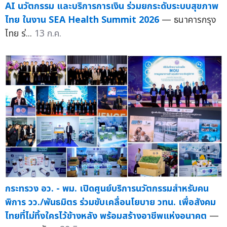
AI นวัตกรรม และบริการการเงิน ร่วมยกระดับระบบสุขภาพ
ไทย ในงาน SEA Health Summit 2026
— ธนาคารกรุง
ไทย ร่...
13 ก.ค.
กระทรวง อว. - พม. เปิดศูนย์บริการนวัตกรรมสำหรับคน
พิการ วว./พันธมิตร ร่วมขับเคลื่อนโยบาย วทน. เพื่อสังคม
ไทยที่ไม่ทิ้งใครไว้ข้างหลัง พร้อมสร้างอาชีพแห่งอนาคต
—