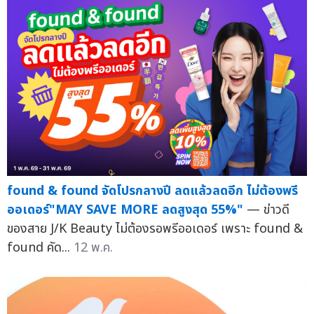
found & found จัดโปรกลางปี ลดแล้วลดอีก ไม่ต้องพรี
ออเดอร์"MAY SAVE MORE ลดสูงสุด 55%"
— ข่าวดี
ของสาย J/K Beauty ไม่ต้องรอพรีออเดอร์ เพราะ found &
found คัด...
12 พ.ค.