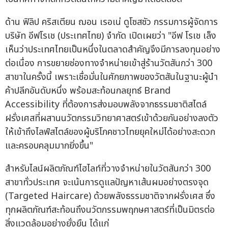
ด้าน ฟิลิป คริสเตียน ฌอน เรอเน่ ดูโซสซัว กรรมการผู้จัดการ
บริษัท อีฟโรเช (ประเทศไทย) จำกัด เปิดเผยว่า "อีฟ โรเช เล็ง
เห็นว่าประเทศไทยเป็นหนึ่งในตลาดสำคัญจึงมีการลงทุนอย่าง
ต่อเนื่อง การขยายช่องทางจำหน่ายเข้าสู่ร้านวัตสันกว่า 300
สาขาในครั้งนี้ เพราะเชื่อมั่นในศักยภาพของวัตสันในฐานะผู้นำ
ค้าปลีกอันดับหนึ่ง พร้อมสะท้อนกลยุทธ์ Brand
Accessibility ที่ต้องการส่งมอบพลังจากธรรมชาติสไตล์
ฝรั่งเศสที่ผสานนวัตกรรมวิทยาศาสตร์เข้าด้วยกันอย่างลงตัว
ให้เข้าถึงไลฟ์สไตล์ของผู้บริโภคชาวไทยยุคใหม่ได้อย่างสะดวก
และครอบคลุมมากยิ่งขึ้น"
สำหรับไลน์ผลิตภัณฑ์ไฮไลท์ที่วางจำหน่ายในวัตสันกว่า 300
สาขาทั่วประเทศ จะเน้นการดูแลปัญหาเส้นผมอย่างตรงจุด
(Targeted Haircare) ด้วยพลังธรรมชาติจากฝรั่งเศส ซึ่ง
ทุกผลิตภัณฑ์สะท้อนถึงนวัตกรรมพฤกษศาสตร์ที่เป็นมิตรต่อ
สิ่งแวดล้อมอย่างยั่งยืน ได้แก่