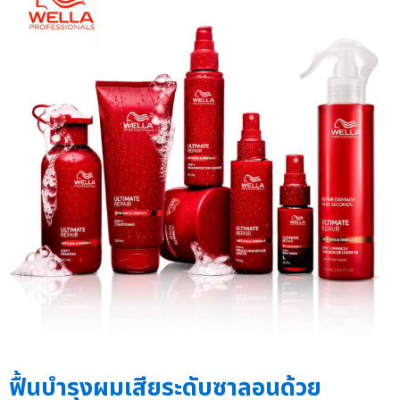
ฟื้นบำรุงผมเสียระดับซาลอนด้วย