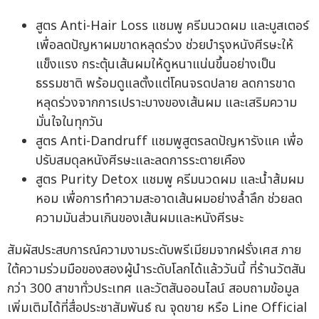
สูตร Anti-Hair Loss แชมพู ครีมนวดผม และบูสเตอร์
เพื่อลดปัญหาผมขาดหลุดร่วง ช่วยบำรุงหนังศีรษะให้
แข็งแรง กระตุ้นเส้นผมให้ดูหนาแน่นขึ้นอย่างเป็น
ธรรมชาติ พร้อมดูแลตั้งแต่โคนจรดปลาย ลดการขาด
หลุดร่วงจากการเปราะบางของเส้นผม และเสริมความ
มั่นใจในทุกวัน
สูตร Anti-Dandruff แชมพูสูตรลดปัญหารังแค เพื่อ
ปรับสมดุลหนังศีรษะและลดการระตายเคือง
สูตร Purity Detox แชมพู ครีมนวดผม และน้ำส้มผม
หอม เพื่อการทำความสะอาดเส้นผมอย่างล้ำลึก ช่วยลด
ความมันส่วนเกินของเส้นผมและหนังศีรษะ
สัมผัสประสบการณ์ความงามระดับพรีเมียมจากฝรั่งเศส ภาย
ใต้ความร่วมมือของสองผู้นำระดับโลกได้แล้ววันนี้ ที่ร้านวัตสัน
กว่า 300 สาขาทั่วประเทศ และวัตสันออนไลน์ สอบถามข้อมูล
เพิ่มเติมได้ที่สื่อประชาสัมพันธ์ ณ จุดขาย หรือ Line Official