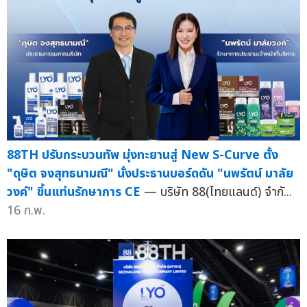
88TH ปรับกระบวนทัพ มุ่งทะยานสู่ New S-Curve ตั้ง
"ดุษิต จงสุทธนามณี" นั่งประธานบอร์ดดัน "นพรัตน์ มาลัย
วงค์" ขึ้นแท่นรักษาการ CE
— บริษัท 88(ไทยแลนด์) จำกั...
16 ก.พ.