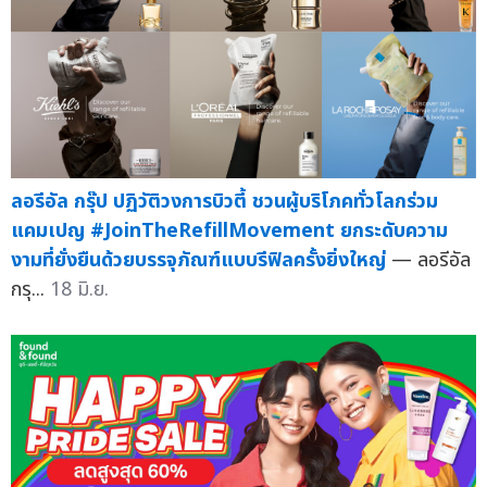
ลอรีอัล กรุ๊ป ปฏิวัติวงการบิวตี้ ชวนผู้บริโภคทั่วโลกร่วม
แคมเปญ #JoinTheRefillMovement ยกระดับความ
งามที่ยั่งยืนด้วยบรรจุภัณฑ์แบบรีฟิลครั้งยิ่งใหญ่
— ลอรีอัล
กรุ...
18 มิ.ย.