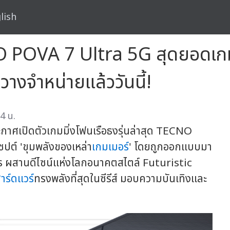
lish
 POVA 7 Ultra 5G สุดยอดเกมมิ
วางจำหน่ายแล้ววันนี้!
4 น.
ศเปิดตัวเกมมิ่งโฟนเรือธงรุ่นล่าสุด TECNO
ปต์ 'ขุมพลังของเหล่า
เกมเมอร์
' โดยถูกออกแบบมา
โปร ผสานดีไซน์แห่งโลกอนาคตสไตล์ Futuristic
าร์ดแวร์
ทรงพลังที่สุดในซีรีส์ มอบความบันเทิงและ