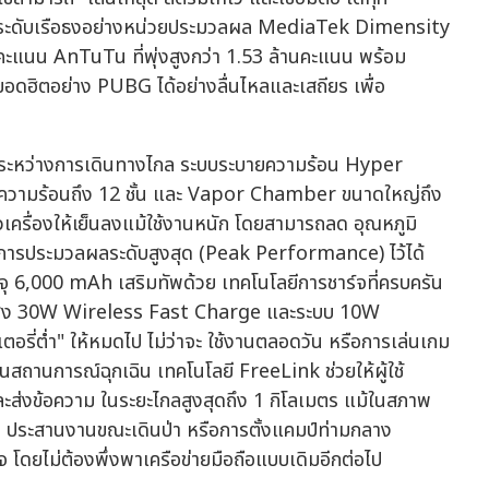
พลังระดับเรือธงอย่างหน่วยประมวลผล MediaTek Dimensity
แนน AnTuTu ที่พุ่งสูงกว่า 1.53 ล้านคะแนน พร้อม
อดฮิตอย่าง PUBG ได้อย่างลื่นไหลและเสถียร เพื่อ
 หรือระหว่างการเดินทางไกล ระบบระบายความร้อน Hyper
ความร้อนถึง 12 ชั้น และ Vapor Chamber ขนาดใหญ่ถึง
เครื่องให้เย็นลงแม้ใช้งานหนัก โดยสามารถลด อุณหภูมิ
นะการประมวลผลระดับสูงสุด (Peak Performance) ไว้ได้
มจุ 6,000 mAh เสริมทัพด้วย เทคโนโลยีการชาร์จที่ครบครัน
็วสูง 30W Wireless Fast Charge และระบบ 10W
อรี่ต่ำ" ให้หมดไป ไม่ว่าจะ ใช้งานตลอดวัน หรือการเล่นเกม
สถานการณ์ฉุกเฉิน เทคโนโลยี FreeLink ช่วยให้ผู้ใช้
ะส่งข้อความ ในระยะไกลสูงสุดถึง 1 กิโลเมตร แม้ในสภาพ
่อ ประสานงานขณะเดินป่า หรือการตั้งแคมป์ท่ามกลาง
นใจ โดยไม่ต้องพึ่งพาเครือข่ายมือถือแบบเดิมอีกต่อไป