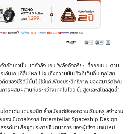
จำกัดเท่านั้น แต่กำลังมอบ 'พลังอัจฉริยะ' ที่ออกแบบ ตาม
เล่นเกมที่ลื่นไหล ไปจนถึงความบันเทิงที่เต็มอิ่ม ทุกโสต
ิดของซีรีส์นี้นั้นไม่ใช่แค่เพียงประสิทธิภาพ ของสมาร์ตโฟน
การผสมผสานกันระหว่างเทคโนโลยี ขั้นสูงและสไตล์สุดล้ำ
ดเด่นแต่ประณีต ล้ำสมัยแต่ยังคงความเรียบหรู สง่างาม
ง ด้วยแรงบันดาลใจจาก Interstellar Spaceship Design
รังสรรค์มาเพื่อจุดประกายจินตนาการ ของผู้ใช้งานเจนใหม่