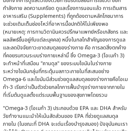
นอกจากการดูแลตัวเองด้วยการปรับเปลี่ยนการใช้ชีวิต ออก
กำลังกาย ลดความเครียด ดูแลเรื่องการนอนแล้ว การเติมสาร
อาหารเสริม (Supplements) ที่ถูกต้องตามหลักโภชนาการ
จะช่วยเติมเต็มช่องโหว่ที่อาหารมื้อปกติให้ไม่เพียงพอ
(หมายเหตุ: การทานวิตามินควรปรึกษาแพทย์หรือเภสัชกร และ
ผลลัพธ์ขึ้นอยู่กับแต่ละบุคคล) หนึ่งในกลไกสำคัญของการดูแล
และลดปัจจัยภาวะขาดสมดุลของร่างกาย คือ การลดสิ่งตกค้าง
ที่คอยรบกวนระบบร่างกายเหล่านี้ ซึ่ง Omega-3 (โอเมก้า 3)
จะทำหน้าที่เสมือน "คานดุล" ของระบบไขมันในร่างกาย
ระหว่างไขมันกลุ่มที่กระตุ้นมลภาวะภายในที่สะสมอย่าง
Omega-6 และไขมันมีส่วนช่วยดูแลสมดุลของร่างกายคือโอเม
ก้า-3 เรียกว่าเป็นตัวช่วยกลไกการฟื้นบำรุงร่างกายจากภายใน
ที่เริ่มต้นดูแลตั้งแต่ระบบพื้นฐานของสุขภาพโดยรวม
"Omega-3 (โอเมก้า 3) ประกอบด้วย EPA และ DHA สำหรับ
วัยทำงานแนะนำให้เน้นสัดส่วนของ EPA ที่ช่วยดูแลสมดุล
ภายใน (ในขณะที่ DHA จะเด่นเรื่องบำรุงสมอง) ปัจจุบันคนเรา