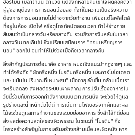
ฮอร์โมน เมลาโทนิน ตามวัย แต่สิ่งที่หลายคนเข้าใจผิดคือคิดว่า
ผู้สูงอายุต้องการการนอนน้อยลง ทั้งที่ในความเป็นจริงความ
ต้องการการนอนแทบไม่ต่างจากวัยทำงาน เพียงแต่ไลฟ์สไตล์
ที่อยู่ในห้อง เปิดไฟ หรือดูโทรทัศน์ตลอดเวลา ทำให้ร่างกาย
สับสนว่าเป็นกลางวันหรือกลางคืน รวมถึงการงีบหลับในเวลา
กลางวันมากเกินไป ซึ่งเปรียบเสมือนการ "ทอนเหรียญการ
นอน" ออกไป จนทำให้ไม่ง่วงเมื่อถึงเวลากลางคืน
สิ่งสำคัญประการต่อมาคือ อาหาร หมอเอิงแนะนำกฎง่ายๆ และ
ทำได้จริงคือ "ผักครึ่งหนึ่ง โปรตีนครึ่งหนึ่ง และคาร์โบไฮเดรต
และไขมันในปริมาณที่เหมาะสม" เมื่ออายุเพิ่มขึ้น กล้ามเนื้อเรา
จะเริ่มลดลง ส่งผลต่อระบบเผาผลาญ การปรับเรื่องอาหารใน
วัยนี้ร่วมกับการออกกำลังกายแบบเวทเทรนนิ่ง จะช่วยให้ดูแล
รูปร่างและน้ำหนักตัวได้ดี การเน้นทานไฟเบอร์จากผักและผล
ไม้จะช่วยดูแลการทำงานของระบบย่อยอาหาร ซึ่งลำไส้ที่ดีย่อม
ส่งผลต่อความสดใสของผิวพรรณ ในขณะที่ "โปรตีน" คือ
โครงสร้างสำคัญในการเสริมสร้างกล้ามเนื้อและผิวหนัง หาก