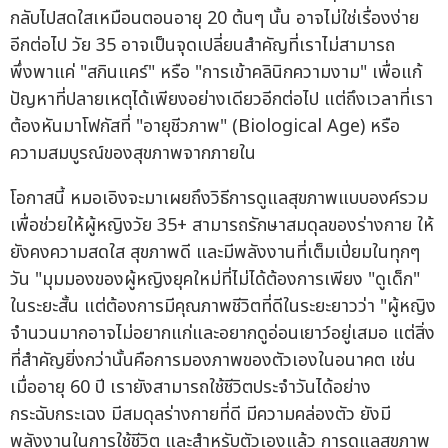
กลับไปสดใสเหมือนตอนอายุ 20 ต้นๆ นั้น อาจไม่ใช่เรื่องง่าย
อีกต่อไป วัย 35 อาจเป็นจุดเปลี่ยนสำคัญที่เราไม่สามารถ
พึ่งพาแค่ "สกินแคร์" หรือ "การเข้าคลินิกความงาม" เพื่อแก้
ปัญหาที่ปลายเหตุได้เพียงอย่างเดียวอีกต่อไป แต่ถึงเวลาที่เรา
ต้องหันมาโฟกัสที่ "อายุชีวภาพ" (Biological Age) หรือ
ความสมบูรณ์ของสุขภาพจากภายใน
โอกาสนี้ หมอเอิงจะมาเผยถึงวิธีการดูแลสุขภาพแบบองค์รวม
เพื่อช่วยให้ผู้หญิงวัย 35+ สามารถรักษาสมดุลของร่างกาย ให้
ยังคงความสดใส สุขภาพดี และมีพลังงานที่เต็มเปี่ยมในทุกๆ
วัน "มุมมองของผู้หญิงยุคใหม่ที่ไม่ได้ต้องการเพียง "ดูเด็ก"
ในระยะสั้น แต่ต้องการมีคุณภาพชีวิตที่ดีในระยะยาวว่า "ผู้หญิง
จำนวนมากอาจไม่อยากแก่และอยากดูอ่อนเยาว์อยู่เสมอ แต่สิ่ง
ที่สำคัญยิ่งกว่านั้นคือการมองภาพของตัวเองในอนาคต เช่น
เมื่ออายุ 60 ปี เรายังสามารถใช้ชีวิตประจำวันได้อย่าง
กระฉับกระเฉง มีสมดุลร่างกายที่ดี มีความคล่องตัว ยังมี
พลังงานในการใช้ชีวิต และสำหรับตัวเองแล้ว การดูแลสุขภาพ