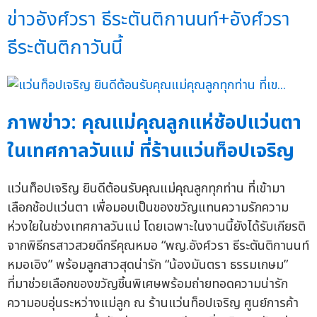
ข่าวอังศ์วรา ธีระตันติกานนท์+อังศ์วรา
ธีระตันติกาวันนี้
ภาพข่าว: คุณแม่คุณลูกแห่ช้อปแว่นตา
ในเทศกาลวันแม่ ที่ร้านแว่นท็อปเจริญ
แว่นท็อปเจริญ ยินดีต้อนรับคุณแม่คุณลูกทุกท่าน ที่เข้ามา
เลือกช้อปแว่นตา เพื่อมอบเป็นของขวัญแทนความรักความ
ห่วงใยในช่วงเทศกาลวันแม่ โดยเฉพาะในงานนี้ยังได้รับเกียรติ
จากพิธีกรสาวสวยดีกรีคุณหมอ “พญ.อังศ์วรา ธีระตันติกานนท์
หมอเอิง” พร้อมลูกสาวสุดน่ารัก “น้องมันตรา ธรรมเกษม”
ที่มาช่วยเลือกของขวัญชิ้นพิเศษพร้อมถ่ายทอดความน่ารัก
ความอบอุ่นระหว่างแม่ลูก ณ ร้านแว่นท็อปเจริญ ศูนย์การค้า