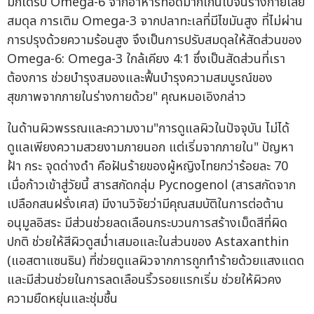
มักได้รับ Omega-6 จากอาหารทอดมากเกินไปจนร่างกายเสีย
สมดุล การเติม Omega-3 จากปลาทะเลที่มีไขมันสูง ที่ไม่ผ่าน
การปรุงด้วยความร้อนสูง จึงเป็นการปรับสมดุลให้สัดส่วนของ
Omega-6: Omega-3 ใกล้เคียง 4:1 ซึ่งเป็นสัดส่วนที่เรา
ต้องการ ช่วยบำรุงสมองและฟื้นบำรุงความสมบูรณ์ของ
สุขภาพจากภายในร่างกายด้วย" คุณหมอเอิงกล่าว
ในด้านผิวพรรณและความงาม"การดูแลผิวในปัจจุบัน ไม่ได้
ดูแลเพียงความสวยงามภายนอก แต่เริ่มจากภายใน" ปัญหา
ฝ้า กระ จุดด่างดำ คือฝันร้ายของผู้หญิงไทยกว่าร้อยละ 70
เมื่อก้าวเข้าสู่วัยนี้ สารสกัดกลุ่ม Pycnogenol (สารสกัดจาก
เปลือกสนฝรั่งเศส) มีงานวิจัยว่ามีคุณสมบัติในการต่อต้าน
อนุมูลอิสระ มีส่วนช่วยลดเลือนกระบวนการสร้างเม็ดสีที่ผิด
ปกติ ช่วยให้สีผิวดูสม่ำเสมอและในส่วนของ Astaxanthin
(แอสตาแซนธิน) ที่ช่วยดูแลผิวจากการถูกทำร้ายด้วยแสงแดด
และมีส่วนช่วยในการลดเลือนริ้วรอยแรกเริ่ม ช่วยให้ผิวคง
ความยืดหยุ่นและชุ่มชื้น