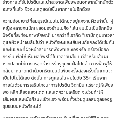
ร่างกายได้รับโปรตีนและน้ำสะอาดเพียงพอนอกจากน้ำหนักตัว
จะคงที่แล้ว ผิวจะแลดูสดใสขึ้นจากภายในอีกด้วย
ความอ่อนเยาว์ที่สมบูรณ์แบบไม่ได้หยุดอยู่แค่งานผิวเท่านั้น ผู้
หญิงหลายคนมักเผลอมองข้ามไปคือ 'เส้นผมเป็นเป็นอีกหนึ่ง
ปัจจัยที่สะท้อนภาพลักษณ์' มากกว่าที่เราคิด "เรามักทุ่มเทเวลา
ดูแลผิวหน้าจนลืมไปว่า หนังศีรษะและเส้นผมก็แก่ลงได้เช่นกัน
และในขณะที่ผิวหน้าสามารถพึ่งพาเลเซอร์หรือเครื่องมือยก
กระชับเพื่อให้เห็นผลลัพธ์ได้ในเวลาอันสั้น แต่สำหรับเส้นผม
หากปล่อยให้บาง หลุดร่วง หรือรูขุมขนฝ่อไปแล้ว การฟื้นฟูให้
กลับมาหนาดกดำด้วยทรีตเมนต์เพียงครั้งสองครั้งนั้นแทบจะ
เป็นไปไม่ได้เลย ดังนั้น การดูแลเส้นผมในวัย 35+ เริ่มจาก
ภายในด้วยการเสริมโภชนาการโปรตีน วิตามิน แร่ธาตุให้เพียง
พอ หลีกเลี่ยงแสงแดด และลดความเครียด จะช่วยทำให้
เส้นผมและหนังศีรษะแข็งแรง พร้อมทั้งช่วยดูแลสมดุลของรู
ขุมขนบนหนังศีรษะได้