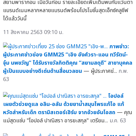
สยามพารากอน เมื่อวันก่อน รายละเอียดเพิ่มเติมพบกับแว่นตา
แบรนด์เนมหลากหลายแบรนด์พร้อมโปรโมชั่นสุดเอ็กซ์คลูซีฟ
ได้แล้ววันนี้
11 สิงหาคม 2563 09:10 น.
ภาพข่าว:
ผู้ประกาศข่าวช่อง GMM25 “เอิง อังศ์วรา-แอน ทวีรัตน์-
จุ๋ม นพขวัญ” ได้รับรางวัลกิตติคุณ “สยามสดุดี” สาขาบุคคล
ผู้เป็นแบบอย่างดีเด่นด้านสื่อมวลชน
— ผู้ประกาศข่...
ก.พ.
63
โอปอล์
เผยตัวช่วยดูแล อลิน-อลัน ด้วยยาน้ำสมุนไพรแก้ไอ แก้
หวัดสำหรับเด็ก ตรามิสเตอร์เฮิร์บ จากอ้วยอันโอสถ
— คุณ
แม่สุดแซ่บ "โอปอล์ ปาณิสรา อารยะสกุล" เตรียม...
ม.ค. 63