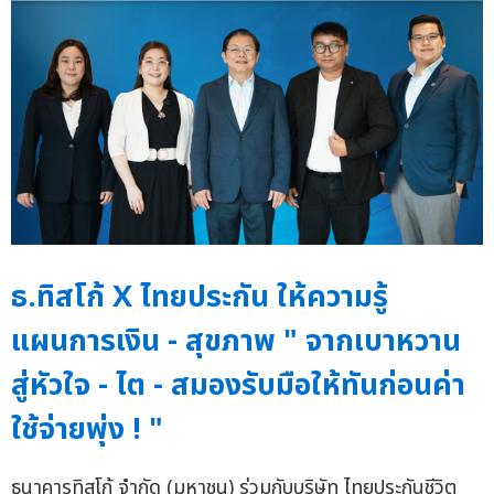
ธ.ทิสโก้ X ไทยประกัน ให้ความรู้
แผนการเงิน - สุขภาพ " จากเบาหวาน
สู่หัวใจ - ไต - สมองรับมือให้ทันก่อนค่า
ใช้จ่ายพุ่ง ! "
ธนาคารทิสโก้ จำกัด (มหาชน) ร่วมกับบริษัท ไทยประกันชีวิต