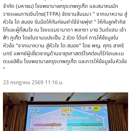
จำกัด (มหาชน) โรงพยาบาลกรุงเทพภูเก็ต และสมาคมนัก
วางแผนการเงินไทย(TFPA) จัดงานสัมมนา " จากเบาหวาน สู่
หัวใจ ไต สมอง รับมือให้ทันก่อนค่าใช้จ่ายพุ่ง! " ให้กับลูกค้าทิส
โก้และผู้ที่สนใจ ณ โรงแรมรามาดา พลาซา บาย วินด์แฮม เจ้า
ฟ้า ภูเก็ต โดยในงานแบ่งเป็น 2 ช่วง ได้แก่ การให้ข้อมูลใน
หัวข้อ "จากเบาหวาน สู่หัวใจ ไต สมอง" โดย พญ. ศุภร สาคริ
นทร์ แพทย์ผู้เชี่ยวชาญด้านอายุรศาสตร์โรคต่อมไร้ท่อและเม
ตะบอลิซึม โรงพยาบาลกรุงเทพภูเก็ต และการให้ข้อมูลในหัวข้อ
"
23 กรกฎาคม 2569 11:16 น.