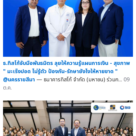
ธ.ทิสโก้จับมือพันธมิตร ลุยให้ความรู้แผนการเงิน - สุขภาพ
" มะเร็งปอด ไม่รู้ตัว ป้องกัน-รักษายังไงให้หายขาด "
@นครราชสีมา
— ธนาคารทิสโก้ จำกัด (มหาชน) ร่วมก...
09
ต.ค.