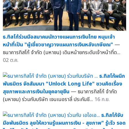
ธ.ทิสโก้ร่วมมือสมาคมนักวางแผนการเงินไทย หนุนเจ้า
หน้าที่เป็น "ผู้เชี่ยวชาญวางแผนการเงินหลังเกษียณ"
—
ธนาคารทิสโก้ จำกัด (มหาชน) เดินหน้ายกระดับเจ้าหน้าที่ด...
02 ต.ค.
ธ.ทิสโก้ผนึก
พันธมิตร จัดสัมมนา "Unlock Long Life" ชวนคิดเรื่อง
สุขภาพและการเงินในยุคอายุยืน
— ธนาคารทิสโก้ จำกัด
(มหาชน) ร่วมกับบริษัท เจนเนอราลี่ ประกันชี...
16 ก.ย.
ธ.ทิสโก้จับ
มือพันธมิตร ลุยให้ความรู้แผนการเงิน - สุขภาพ" รู้เร็ว รอด