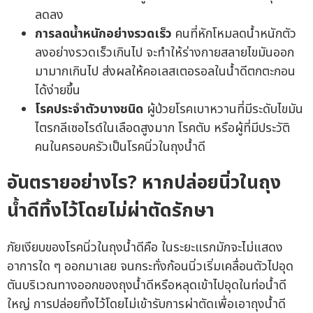
ลดลง
การลดน้ำหนักอย่างรวดเร็ว
คนที่หักโหมลดน้ำหนักตัว
ลงอย่างรวดเร็วเกินไป จะทำให้ร่างกายสลายไขมันออก
มามากเกินไป ส่งผลให้คอเลสเตอรอลในน้ำดีตกตะกอน
ได้ง่ายขึ้น
โรคประจำตัวบางชนิด
ผู้ป่วยโรคเบาหวานที่มีระดับไขมัน
ไตรกลีเซอไรด์ในเลือดสูงมาก โรคตับ หรือผู้ที่มีประวัติ
คนในครอบครัวเป็นโรคนิ่วในถุงน้ำดี
อันตรายอย่างไร? หากปล่อยนิ่วในถุง
น้ำดีทิ้งไว้โดยไม่ผ่าตัดรักษา
ภัยเงียบของโรคนิ่วในถุงน้ำดีคือ ในระยะแรกมักจะไม่แสดง
อาการใด ๆ ออกมาเลย จนกระทั่งก้อนนิ่วเริ่มเคลื่อนตัวไปอุด
ตันบริเวณทางออกของถุงน้ำดีหรือหลุดเข้าไปอุดในท่อน้ำดี
ใหญ่ การปล่อยทิ้งไว้โดยไม่เข้ารับการผ่าตัดเพื่อเอาถุงน้ำดี