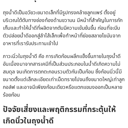
ถุงน้ำดีเป็นอวัยวะขนาดเล็กที่มีรูปทรงคล้ายลูกแพร์ ตั้งอยู่
บริเวณใต้ตับทางช่องท้องด้านขวาบน มีหน้าที่สำคัญในการกัก
เก็บและทำให้น้ำดีที่ผลิตจากตับมีความเข้มข้นขึ้น ก่อนที่จะบีบ
ตัวปล่อยน้ำดีออกสู่ลำไส้เล็กเพื่อทำหน้าที่ย่อยสลายไขมันจาก
อาหารที่เรารับประทานเข้าไป
ภาวะนิ่วในถุงน้ำดี คือ การเกิดก้อนผลึกแข็งขึ้นภายในถุงน้ำดี
อันเนื่องมาจากสารเคมีที่เป็นส่วนประกอบในน้ำดีเกิดความไม่
สมดุล จนเกิดการตกตะกอนรวมตัวกันเป็นก้อน ซึ่งก้อนนิ่วนี้มี
ขนาดตั้งแต่เล็กละเอียดเท่าเม็ดทรายไปจนถึงขนาดใหญ่เท่าลูก
กอล์ฟ และอาจมีเพียงก้อนเดียวหรือแตกแขนงออกเป็นหลาย
ร้อยก้อน
ปัจจัยเสี่ยงและพฤติกรรมที่กระตุ้นให้
เกิดนิ่วในถุงน้ำดี