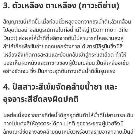
3. ตัวเหลือง ตาเหลือง (ภาวะดีซ่าน)
สัญญาณนี้เกิดขึ้นเมื่อก้อนนิ่วหลุดออกจากถุงน้ำดีแล้วเคลื่อน
ไปอุดตันอย่างสมบูรณ์ภายในท่อน้ำดีใหญ่ (Common Bile
Duct) ส่งผลให้น้ำดีที่ผลิตจากตับไม่สามารถไหลผ่านลงสู่
ลำไส้เล็กเพื่อขับถ่ายออกนอกร่างกายได้ สารบิลิรูบินซึ่งมีสี
เหลืองจึงเกิดการสะสมและย้อนกลับเข้าสู่กระแสเลือด ทำให้
มองเห็นผิวหนังและตาขาวของผู้ป่วยเปลี่ยนเป็นสีเหลืองเข้ม
อย่างชัดเจน ซึ่งเป็นภาวะอุดตันทางเดินน้ำดีขั้นรุนแรง
4. ปัสสาวะสีเข้มจัดคล้ายน้ำชา และ
อุจจาระสีซีดลงผิดปกติ
ผลต่อเนื่องจากการที่ท่อน้ำดีถูกอุดตันทำให้น้ำดีไม่สามารถเดิน
ทางไปแต่งสีให้อุจจาระได้ตามปกติ อุจจาระของผู้ป่วยจึงมี
ลักษณะสีซีดจางลงคล้ายดินเหนียวหรือบางรายอาจกลายเป็นสี