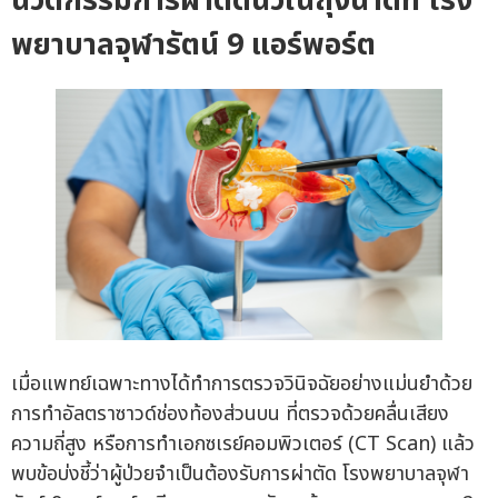
นวัตกรรมการผ่าตัดนิ่วในถุงน้ำดีที่ โรง
พยาบาลจุฬารัตน์ 9 แอร์พอร์ต
เมื่อแพทย์เฉพาะทางได้ทำการตรวจวินิจฉัยอย่างแม่นยำด้วย
การทำอัลตราซาวด์ช่องท้องส่วนบน ที่ตรวจด้วยคลื่นเสียง
ความถี่สูง หรือการทำเอกซเรย์คอมพิวเตอร์ (CT Scan) แล้ว
พบข้อบ่งชี้ว่าผู้ป่วยจำเป็นต้องรับการผ่าตัด โรงพยาบาลจุฬา