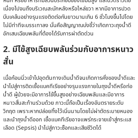
หนัก หรืออาหารที่มีส่วนประกอบของไขมันสูง และปวดร้าวต่อ
เนื่องไปจนถึงบริเวณสะบักหลังหรือไหล่ขวา หากมีอาการปวด
บีบเคล้นอย่างรุนแรงติดต่อกันยาวนานเกิน 6 ชั่วโมงขึ้นไปโดย
ไม่มีท่าทีจะบรรเทาลง นั่นคือสัญญาณบ่งชี้ว่าเกิดภาวะถุงน้ำดี
อักเสบเฉียบพลันที่ต้องได้รับการผ่าตัดด่วน
2. มีไข้สูงเฉียบพลันร่วมกับอาการหนาว
สั่น
เมื่อก้อนนิ่วเข้าไปอุดตันทางเดินน้ำดีจนเกิดการคั่งของน้ำดีและ
นำไปสู่การติดเชื้อแบคทีเรียอย่างรุนแรงภายในถุงน้ำดีหรือท่อ
น้ำดี ผู้ป่วยจะมีอาการไข้ขึ้นสูงอย่างเฉียบพลันและมีอาการ
หนาวสั่นสะท้านร่วมด้วย ภาวะนี้ถือเป็นเรื่องอันตรายระดับ
วิกฤต เพราะหากปล่อยทิ้งไว้เนิ่นนานโดยไม่ผ่าตัดระบายหนอง
และนำถุงน้ำดีออก เชื้อแบคทีเรียอาจแพร่กระจายเข้าสู่กระแส
เลือด (Sepsis) นำไปสู่ภาวะช็อกและเสียชีวิตได้