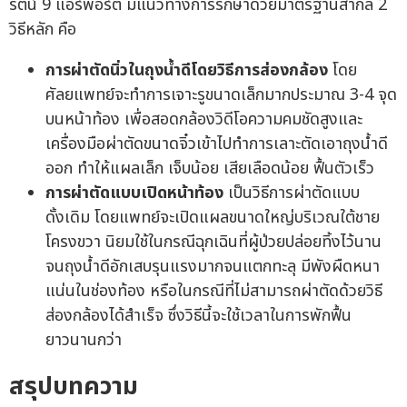
รัตน์ 9 แอร์พอร์ต มีแนวทางการรักษาด้วยมาตรฐานสากล 2
วิธีหลัก คือ
การผ่าตัดนิ่วในถุงน้ำดีโดยวิธีการส่องกล้อง
โดย
ศัลยแพทย์จะทำการเจาะรูขนาดเล็กมากประมาณ 3-4 จุด
บนหน้าท้อง เพื่อสอดกล้องวิดีโอความคมชัดสูงและ
เครื่องมือผ่าตัดขนาดจิ๋วเข้าไปทำการเลาะตัดเอาถุงน้ำดี
ออก ทำให้แผลเล็ก เจ็บน้อย เสียเลือดน้อย ฟื้นตัวเร็ว
การผ่าตัดแบบเปิดหน้าท้อง
เป็นวิธีการผ่าตัดแบบ
ดั้งเดิม โดยแพทย์จะเปิดแผลขนาดใหญ่บริเวณใต้ชาย
โครงขวา นิยมใช้ในกรณีฉุกเฉินที่ผู้ป่วยปล่อยทิ้งไว้นาน
จนถุงน้ำดีอักเสบรุนแรงมากจนแตกทะลุ มีพังผืดหนา
แน่นในช่องท้อง หรือในกรณีที่ไม่สามารถผ่าตัดด้วยวิธี
ส่องกล้องได้สำเร็จ ซึ่งวิธีนี้จะใช้เวลาในการพักฟื้น
ยาวนานกว่า
สรุปบทความ