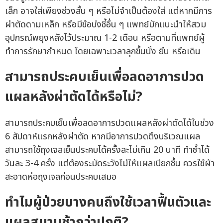
เล็ก อาจใส่เพียงช่วงสั้น ๆ หรือไม่จำเป็นต้องใส่ แต่หากมีการ
ผ่าตัดดามเหล็ก หรือมีข้อบ่งชี้อื่น ๆ แพทย์มักแนะนำให้สวม
อุปกรณ์พยุงหลังไว้ประมาณ 1-2 เดือน หรือตามที่แพทย์ผู้
ทำการรักษากำหนด โดยเฉพาะเวลาลุกขึ้นนั่ง ยืน หรือเดิน
สามารถประคบเย็นเพื่อลดอาการปวด
แผลหลังผ่าตัดได้หรือไม่?
สามารถประคบเย็นเพื่อลดอาการปวดแผลหลังผ่าตัดได้ในช่วง
6 สัปดาห์แรกหลังผ่าตัด หากมีอาการปวดตึงบริเวณแผล
สามารถใช้ถุงเจลเย็นประคบได้ครั้งละไม่เกิน 20 นาที ทำซ้ำได้
วันละ 3-4 ครั้ง แต่ต้องระมัดระวังไม่ให้แผลเปียกชื้น ควรใช้ผ้า
สะอาดห่อถุงเจลก่อนประคบเสมอ
ทำไมผู้ป่วยบางคนถึงใช้เวลาฟื้นตัวและ
แผลสมานช้ากว่าปกติ?