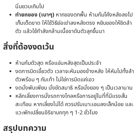
นิ่มยวบเกินไป
ท่ายกของ (เบาๆ)
หากของตกพื้น ห้ามก้มโค้งหลังลงไป
เก็บเด็ดขาด ให้ใช้วิธีย่อเข่าลงหลังตรง หยิบของให้ชิดลำ
ตัว แล้วใช้กำลังกล้ามเนื้อขาดันตัวลุกขึ้นมา
สิ่งที่ต้องงดเว้น
ห้ามก้มตัวสุด หรือแอ่นหลังสุดเป็นประจำ
งดการบิดเอี้ยวตัว เวลาจะหันมองข้างหลัง ให้หันไปทั้งลำ
ตัวพร้อม ๆ กับเท้า ไม่ใช่การบิดแค่เอว
งดนั่งพับเพียบ นั่งขัดสมาธิ หรือนั่งยอง ๆ เป็นเวลานาน
หลีกเลี่ยงการนั่งรถทางไกลหรือการอยู่ในที่ที่มีแรงสั่น
สะเทือน หากเลี่ยงไม่ได้ ควรปรับเบาะเอนลงเล็กน้อย และ
แวะพักเปลี่ยนอิริยาบถทุก ๆ 1-2 ชั่วโมง
สรุปบทความ