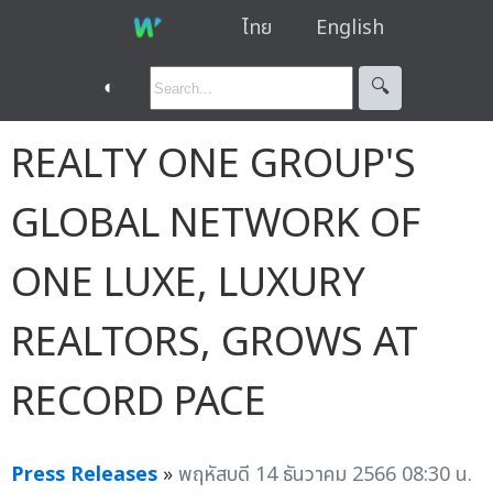
ไทย
English
◐
🔍︎
REALTY ONE GROUP'S
GLOBAL NETWORK OF
ONE LUXE, LUXURY
REALTORS, GROWS AT
RECORD PACE
Press Releases
»
พฤหัสบดี 14 ธันวาคม 2566 08:30 น.