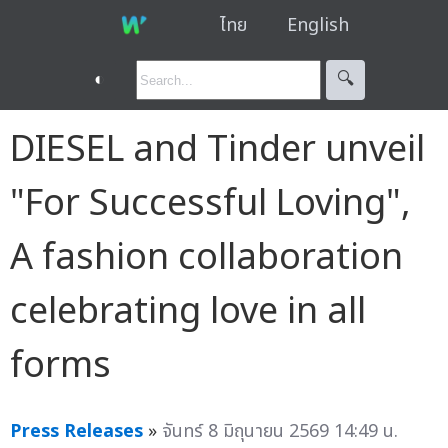
ไทย
English
◐
🔍︎
DIESEL and Tinder unveil
"For Successful Loving",
A fashion collaboration
celebrating love in all
forms
Press Releases
»
จันทร์ 8 มิถุนายน 2569 14:49 น.