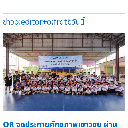
ข่าวo:editor+o:frdtbวันนี้
OR จุดประกายศักยภาพเยาวชน ผ่าน