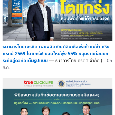
ธนาคารไทยเครดิต เผยผลิตภัณฑ์สินเชื่อพ่อค้าแม่ค้า ครึ่ง
แรกปี 2569 โตแกร่ง! ยอดใหม่พุ่ง 55% หนุนรายย่อยยก
ระดับสู่ดิจิทัลเต็มรูปแบบ
— ธนาคารไทยเครดิต จำกัด (...
06
ส.ค.