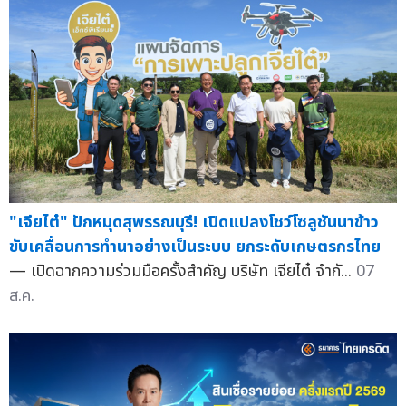
"เจียไต๋" ปักหมุดสุพรรณบุรี! เปิดแปลงโชว์โซลูชันนาข้าว
ขับเคลื่อนการทำนาอย่างเป็นระบบ ยกระดับเกษตรกรไทย
— เปิดฉากความร่วมมือครั้งสำคัญ บริษัท เจียไต๋ จำกั...
07
ส.ค.