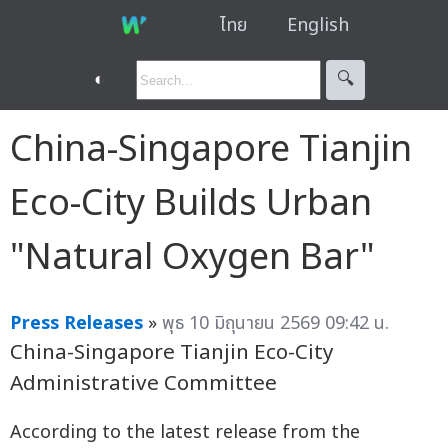
ไทย
English
◐
🔍︎
China-Singapore Tianjin
Eco-City Builds Urban
"Natural Oxygen Bar"
Press Releases
»
พุธ 10 มิถุนายน 2569 09:42 น.
China-Singapore Tianjin Eco-City
Administrative Committee
According to the latest release from the