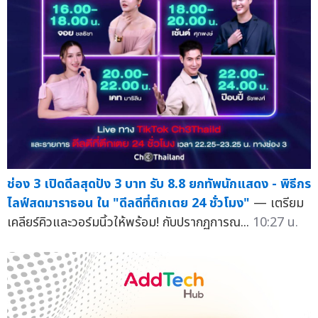
ช่อง 3 เปิดดีลสุดปัง 3 บาท รับ 8.8 ยกทัพนักแสดง - พิธีกร
ไลฟ์สดมาราธอน ใน "ดีลดีที่ตึกเตย 24 ชั่วโมง"
— เตรียม
เคลียร์คิวและวอร์มนิ้วให้พร้อม! กับปรากฏการณ...
10:27 น.