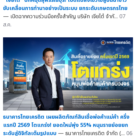
"เจียไต๋" ปักหมุดสุพรรณบุรี! เปิดแปลงโชว์โซลูชันนาข้าว
ขับเคลื่อนการทำนาอย่างเป็นระบบ ยกระดับเกษตรกรไทย
— เปิดฉากความร่วมมือครั้งสำคัญ บริษัท เจียไต๋ จำกั...
07
ส.ค.
ธนาคารไทยเครดิต เผยผลิตภัณฑ์สินเชื่อพ่อค้าแม่ค้า ครึ่ง
แรกปี 2569 โตแกร่ง! ยอดใหม่พุ่ง 55% หนุนรายย่อยยก
ระดับสู่ดิจิทัลเต็มรูปแบบ
— ธนาคารไทยเครดิต จำกัด (...
06