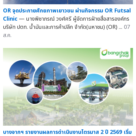
OR จุดประกายศักยภาพเยาวชน ผ่านกิจกรรม OR Futsal
Clinic
— นางพิชาภรณ์ วงศ์ศรี ผู้จัดการฝ่ายสื่อสารองค์กร
บริษัท ปตท. น้ำมันและการค้าปลีก จำกัด(มหาชน) (OR) ...
07
ส.ค.
บางจากฯ รายงานผลการดำเนินงานไตรมาส 2 ปี 2569 เริ่ม