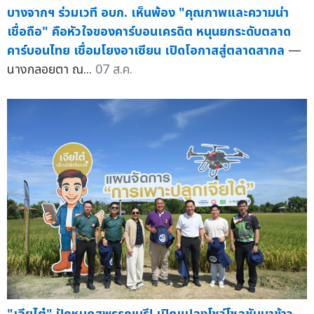
บางจากฯ ร่วมเวที อบก. เห็นพ้อง "คุณภาพและความน่า
เชื่อถือ" คือหัวใจของคาร์บอนเครดิต หนุนยกระดับตลาด
คาร์บอนไทย เชื่อมโยงอาเซียน เปิดโอกาสสู่ตลาดสากล
—
นางกลอยตา ณ...
07 ส.ค.