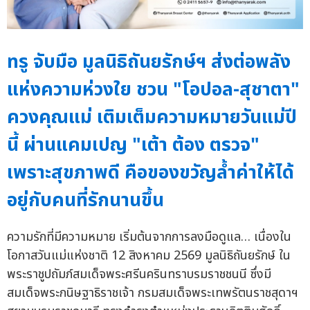
ทรู จับมือ มูลนิธิถันยรักษ์ฯ ส่งต่อพลัง
แห่งความห่วงใย ชวน "โอปอล-สุชาตา"
ควงคุณแม่ เติมเต็มความหมายวันแม่ปี
นี้ ผ่านแคมเปญ "เต้า ต้อง ตรวจ"
เพราะสุขภาพดี คือของขวัญล้ำค่าให้ได้
อยู่กับคนที่รักนานขึ้น
ความรักที่มีความหมาย เริ่มต้นจากการลงมือดูแล… เนื่องใน
โอกาสวันแม่แห่งชาติ 12 สิงหาคม 2569 มูลนิธิถันยรักษ์ ใน
พระราชูปถัมภ์สมเด็จพระศรีนครินทราบรมราชชนนี ซึ่งมี
สมเด็จพระกนิษฐาธิราชเจ้า กรมสมเด็จพระเทพรัตนราชสุดาฯ