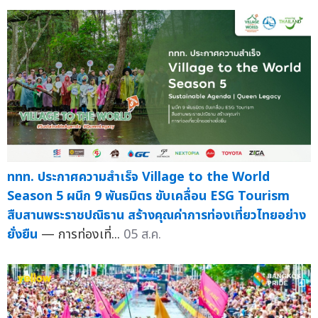
ททท. ประกาศความสำเร็จ Village to the World
Season 5 ผนึก 9 พันธมิตร ขับเคลื่อน ESG Tourism
สืบสานพระราชปณิธาน สร้างคุณค่าการท่องเที่ยวไทยอย่าง
ยั่งยืน
— การท่องเที่...
05 ส.ค.