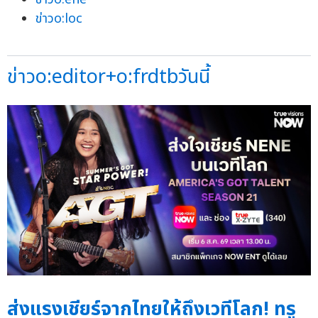
ข่าวo:loc
ข่าวo:editor+o:frdtbวันนี้
ส่งแรงเชียร์จากไทยให้ถึงเวทีโลก! ทรู