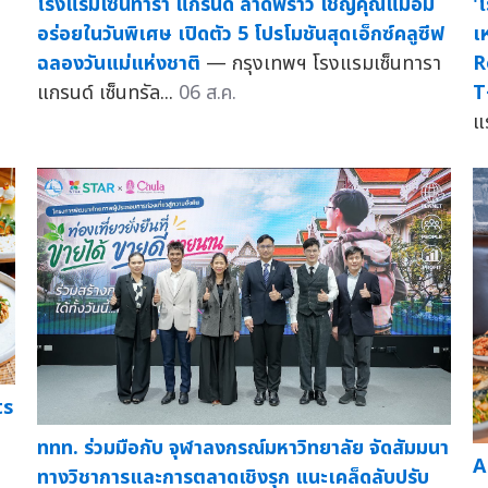
โรงแรมเซ็นทารา แกรนด์ ลาดพร้าว เชิญคุณแม่อิ่ม
'
อร่อยในวันพิเศษ เปิดตัว 5 โปรโมชันสุดเอ็กซ์คลูซีฟ
เ
ฉลองวันแม่แห่งชาติ
— กรุงเทพฯ โรงแรมเซ็นทารา
R
แกรนด์ เซ็นทรัล...
06 ส.ค.
T
แ
ts
ททท. ร่วมมือกับ จุฬาลงกรณ์มหาวิทยาลัย จัดสัมมนา
A
ทางวิชาการและการตลาดเชิงรุก แนะเคล็ดลับปรับ