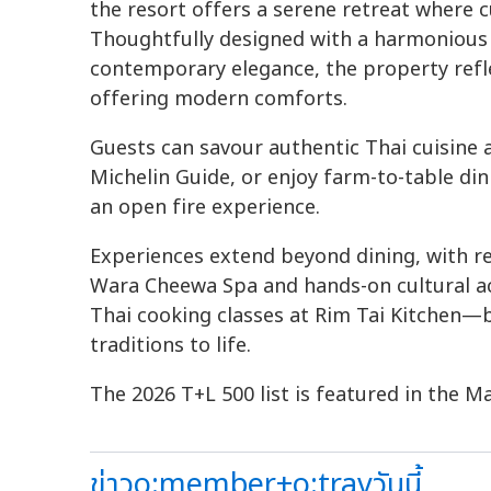
the resort offers a serene retreat where c
Thoughtfully designed with a harmonious 
contemporary elegance, the property refle
offering modern comforts.
Guests can savour authentic Thai cuisine 
Michelin Guide, or enjoy farm-to-table di
an open fire experience.
Experiences extend beyond dining, with r
Wara Cheewa Spa and hands-on cultural act
Thai cooking classes at Rim Tai Kitchen—b
traditions to life.
The 2026 T+L 500 list is featured in the Ma
ข่าวo:member+o:travวันนี้