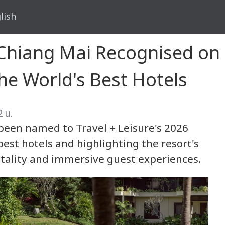
lish
Chiang Mai Recognised on T
the World's Best Hotels
 น.
been named to Travel + Leisure's 2026
 best hotels and highlighting the resort's
tality and immersive guest experiences.