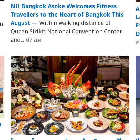
NH Bangkok Asoke Welcomes Fitness
A
Travellers to the Heart of Bangkok This
L
August
— Within walking distance of
in
E
Queen Sirikit National Convention Center
D
and...
07 ส.ค.
ส.
น