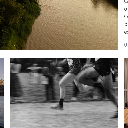
C
o
C
b
e
0