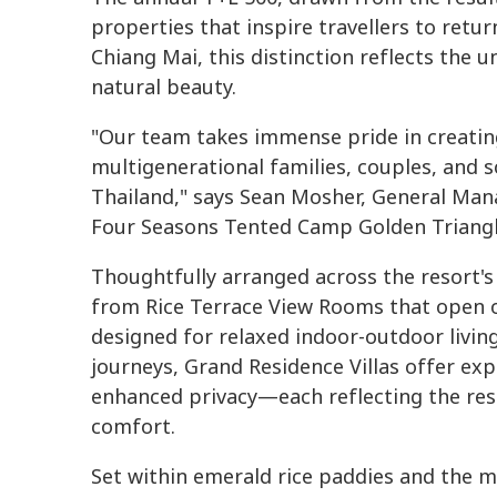
properties that inspire travellers to retur
Chiang Mai, this distinction reflects the u
natural beauty.
"Our team takes immense pride in creati
multigenerational families, couples, and so
Thailand," says Sean Mosher, General Man
Four Seasons Tented Camp Golden Triangl
Thoughtfully arranged across the resort'
from Rice Terrace View Rooms that open on
designed for relaxed indoor-outdoor livin
journeys, Grand Residence Villas offer ex
enhanced privacy—each reflecting the re
comfort.
Set within emerald rice paddies and the 