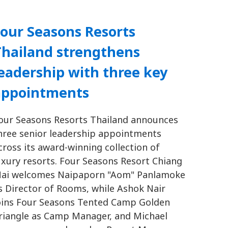
our Seasons Resorts
Thailand strengthens
eadership with three key
appointments
our Seasons Resorts Thailand announces
hree senior leadership appointments
cross its award-winning collection of
uxury resorts. Four Seasons Resort Chiang
ai welcomes Naipaporn "Aom" Panlamoke
s Director of Rooms, while Ashok Nair
oins Four Seasons Tented Camp Golden
riangle as Camp Manager, and Michael