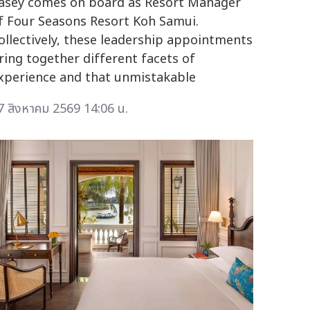
asey comes on board as Resort Manager
f Four Seasons Resort Koh Samui.
ollectively, these leadership appointments
ring together different facets of
xperience and that unmistakable
7 สิงหาคม 2569 14:06 น.