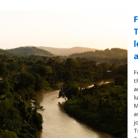
F
l
F
t
a
l
M
a
j
T