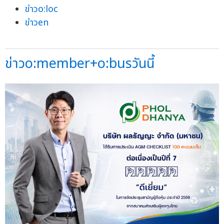
ข่าวo:loc
ข่าวen
ข่าวo:member+o:busวันนี้