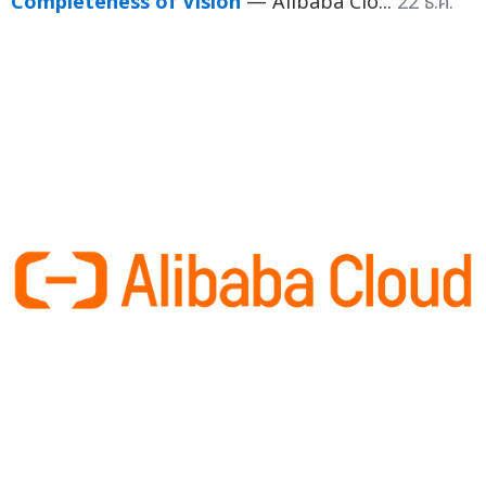
Completeness of Vision
— Alibaba Clo...
22 ธ.ค.