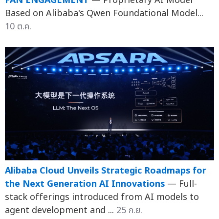
FAN ENGAGEMENT
— Proprietary AI Model
Based on Alibaba's Qwen Foundational Model...
10 ต.ค.
Alibaba Cloud Unveils Strategic Roadmaps for
the Next Generation AI Innovations
— Full-
stack offerings introduced from AI models to
agent development and ...
25 ก.ย.