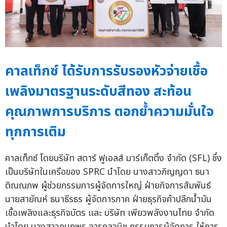
คาลเท็กซ์ ได้รับการรับรองหัวจ่ายเชื้อ
เพลิงมาตรฐานระดับสีทอง สะท้อน
คุณภาพการบริการ ตอกย้ำความมั่นใจ
ทุกการเติม
คาลเท็กซ์ โดยบริษัท สตาร์ ฟูเอลส์ มาร์เก็ตติ้ง จำกัด (SFL) ซึ่ง
เป็นบริษัทในเครือของ SPRC นำโดย นางสาวภิญญดา ธนา
ติณณภพ ผู้ช่วยกรรมการผู้จัดการใหญ่ ฝ่ายกิจการสัมพันธ์
นายสายัณห์ ธนาธีรธร ผู้จัดการภาค ฝ่ายธุรกิจค้าปลีกน้ำมัน
เชื้อเพลิงและธุรกิจบัตร และ บริษัท เพียวพลังงานไทย จำกัด
นำโดย นางสาวกนกพร จารุกุลวนิช กรรมการผู้จัดการ ให้การ