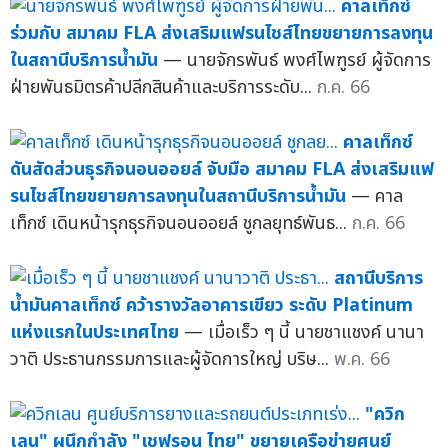
คาลเท็กซ์
ร่วมกับ สมาคม FLA ส่งเสริมแฟรนไชส์ไทยขยายการลงทุน
ในสถานีบริการน้ำมัน
— นายจักรพันธ์ พงศ์ไพฑูรย์ ผู้จัดการ
ฝ่ายพันธมิตรค้าปลีกสินค้าและบริการระดับ...
ก.ค. 66
คาลเท็กซ์
ดันสัดส่วนธุรกิจนอนออยล์ จับมือ สมาคม FLA ส่งเสริมแฟ
รนไชส์ไทยขยายการลงทุนในสถานีบริการน้ำมัน
— คาล
เท็กซ์ เดินหน้ารุกธุรกิจนอนออยล์ ชูกลยุทธ์พันธ...
ก.ค. 66
สถานีบริการ
น้ำมันคาลเท็กซ์ คว้ารางวัลอาคารเขียว ระดับ Platinum
แห่งแรกในประเทศไทย
— เมื่อเร็ว ๆ นี้ นายชาแชงค์ นานา
วาติ ประธานกรรมการและผู้จัดการใหญ่ บริษ...
พ.ค. 66
"ควิก
เลน" ผนึกกำลัง "เชฟรอน ไทย" ขยายเครือข่ายศูนย์