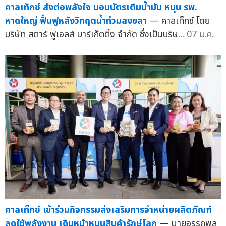
คาลเท็กซ์ ส่งต่อพลังใจ มอบบัตรเติมน้ำมัน หนุน รพ.
หาดใหญ่ ฟื้นฟูหลังวิกฤตน้ำท่วมสงขลา
— คาลเท็กซ์ โดย
บริษัท สตาร์ ฟูเอลส์ มาร์เก็ตติ้ง จำกัด ซึ่งเป็นบริษ...
07 ม.ค.
คาลเท็กซ์ เข้าร่วมกิจกรรมส่งเสริมการจำหน่ายผลิตภัณฑ์
ลดใช้พลังงาน เดินหน้าหนุนสินค้ารักษ์โลก
— นายอรรถพล