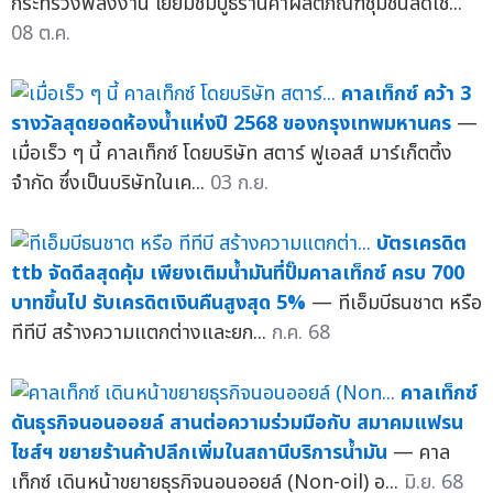
กระทรวงพลังงาน เยี่ยมชมบูธร้านค้าผลิตภัณฑ์ชุมชนลดใช...
08 ต.ค.
คาลเท็กซ์ คว้า 3
รางวัลสุดยอดห้องน้ำแห่งปี 2568 ของกรุงเทพมหานคร
—
เมื่อเร็ว ๆ นี้ คาลเท็กซ์ โดยบริษัท สตาร์ ฟูเอลส์ มาร์เก็ตติ้ง
จำกัด ซึ่งเป็นบริษัทในเค...
03 ก.ย.
บัตรเครดิต
ttb จัดดีลสุดคุ้ม เพียงเติมน้ำมันที่ปั๊มคาลเท็กซ์ ครบ 700
บาทขึ้นไป รับเครดิตเงินคืนสูงสุด 5%
— ทีเอ็มบีธนชาต หรือ
ทีทีบี สร้างความแตกต่างและยก...
ก.ค. 68
คาลเท็กซ์
ดันธุรกิจนอนออยล์ สานต่อความร่วมมือกับ สมาคมแฟรน
ไชส์ฯ ขยายร้านค้าปลีกเพิ่มในสถานีบริการน้ำมัน
— คาล
เท็กซ์ เดินหน้าขยายธุรกิจนอนออยล์ (Non-oil) อ...
มิ.ย. 68