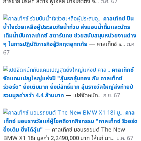
การขาย บริษัท สตาร์ ฟูเอลส์ มาร์เก็ตติ้ง จ...
ต.ค. 67
คาลเท็กซ์ ปัน
น้ำใจช่วยเหลือผู้ประสบภัยน้ำท่วม ส่งมอบน้ำดื่มและบัตร
เติมน้ำมันคาลเท็กซ์ สตาร์แคช ช่วยสนับสนุนหน่วยงานต่าง
ๆ ในการปฏิบัติภารกิจสู้วิกฤตอุทกภัย
— คาลเท็กซ์ ร...
ต.ค.
67
คาลเท็กซ์
จัดแคมเปญใหญ่แห่งปี "ลุ้นรถลุ้นทอง กับ คาลเท็กซ์
รีวอร์ด" ยิ่งเติมมาก ยิ่งมีสิทธิ์มาก ลุ้นรางวัลใหญ่ส่งท้ายปี
รวมมูลค่ากว่า 4.4 ล้านบาท
— เปย์จัดหนัก...
ก.ย. 67
คาล
เท็กซ์ มอบรางวัลแก่ผู้โชคดีจากกิจกรรม "คาลเท็กซ์ รีวอร์ด
ยิ่งเติม ยิ่งได้ลุ้น"
— คาลเท็กซ์ มอบรถยนต์ The New
BMW X1 18i มูลค่า 2,2490,000 บาท ให้แก่ นา...
ม.ค. 67