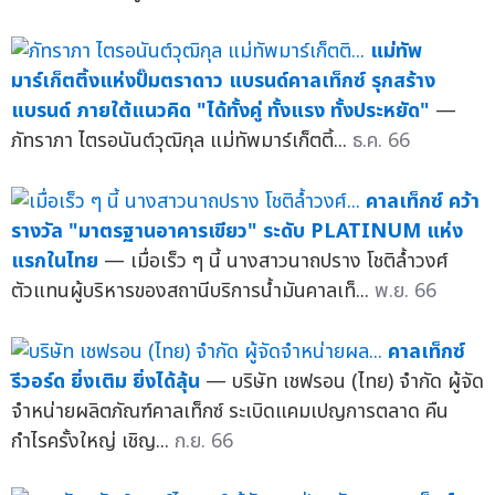
แม่ทัพ
มาร์เก็ตติ้งแห่งปั๊มตราดาว แบรนด์คาลเท็กซ์ รุกสร้าง
แบรนด์ ภายใต้แนวคิด "ได้ทั้งคู่ ทั้งแรง ทั้งประหยัด"
—
ภัทราภา ไตรอนันต์วุฒิกุล แม่ทัพมาร์เก็ตติ้...
ธ.ค. 66
คาลเท็กซ์ คว้า
รางวัล "มาตรฐานอาคารเขียว" ระดับ PLATINUM แห่ง
แรกในไทย
— เมื่อเร็ว ๆ นี้ นางสาวนาถปราง โชติล้ำวงศ์
ตัวแทนผู้บริหารของสถานีบริการน้ำมันคาลเท็...
พ.ย. 66
คาลเท็กซ์
รีวอร์ด ยิ่งเติม ยิ่งได้ลุ้น
— บริษัท เชฟรอน (ไทย) จำกัด ผู้จัด
จำหน่ายผลิตภัณฑ์คาลเท็กซ์ ระเบิดแคมเปญการตลาด คืน
กำไรครั้งใหญ่ เชิญ...
ก.ย. 66