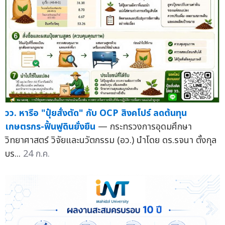
วว. หารือ "ปุ๋ยสั่งตัด" กับ OCP สิงคโปร์ ลดต้นทุน
เกษตรกร-ฟื้นฟูดินยั่งยืน
— กระทรวงการอุดมศึกษา
วิทยาศาสตร์ วิจัยและนวัตกรรม (อว.) นำโดย ดร.รจนา ตั้งกุล
บร...
24 ก.ค.