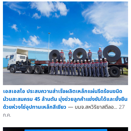
เอสเอสไอ ประสบความสำเร็จผลิตเหล็กแผ่นรีดร้อนชนิด
ม้วนสะสมครบ 45 ล้านตัน มุ่งช่วยลูกค้าแข่งขันได้และยั่งยืน
ด้วยห่วงโซ่อุปทานเหล็กสีเขียว
— บมจ.สหวิริยาสตีลอ...
27
ก.ค.