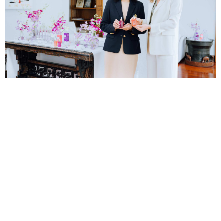
บี.กริม ฟาร์มา เปิดตัว EXXE PRO-AGE นวัตกรรม
Natural Repair Intelligence จากงานวิจัยไทยและ
นวัตกรรมความงามจากเกาหลี เพื่อการดูแลผิวสวยสุขภาพ
ดีในระยะยาว
— บี.กริม ฟาร...
23 ก.ค.