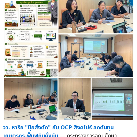
วว. หารือ "ปุ๋ยสั่งตัด" กับ OCP สิงคโปร์ ลดต้นทุน
เกษตรกร-ฟื้นฟูดินยั่งยืน
— กระทรวงการอุดมศึกษา