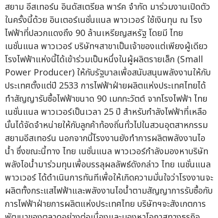
สยาม อีสเทอร์น อินดัสเตรียล พาร์ค จำกัด มาร่วมงานเปิดตัว
ในครั้งนี้ด้วย อินเตอร์เนชั่นแนล พาวเวอร์ ใช้เงินทุน ณ โรง
ไฟฟ้าที่ปลวกแดงถึง 90 ล้านเหรียญสหรัฐ โดยมี ไทย
เนชั่นแนล พาวเวอร์ บริษัทฯสาขาเป็นเจ้าของแต่เพียงผู้เดียว
โรงไฟฟ้าแห่งนี้ได้เข้าร่วมเป็นหนึ่งในผู้ผลิตรายเล็ก (Small
Power Producer) ให้กับรัฐบาลเพื่อสนับสนุนพลังงานให้กับ
ประเทศตั้งแต่ปี 2533 การไฟฟ้าฝ่ายผลิตแห่งประเทศไทยได้
ทำสัญญารับซื้อไฟฟ้าขนาด 90 เมกกะวัตต์ จากโรงไฟฟ้า ไทย
เนชั่นแนล พาวเวอร์เป็นเวลา 25 ปี สำหรับกำลังไฟฟ้าที่เหลือ
นั้นได้จัดจำหน่ายให้กับลูกค้าท้องถิ่นทั่วไปในสวนอุตสาหกรรม
สยามอีสเทอร์น นอกจากนี้โรงงานยังทำการผลิตพลังงานไอ
น้ำ ซึ่งขณะนี้ทาง ไทย เนชั่นแนล พาวเวอร์กำลังมองหาบริษัท
พลังไอน้ำมาร่วมทุนเพื่อบรรลุผลลัพธ์ดังกล่าว ไทย เนชั่นแนล
พาวเวอร์ ได้ดำเนินการทันทีเพื่อให้เกิดความมั่นใจว่าโรงงานจะ
ผลิตทั้งกระแสไฟฟ้าและพลังงานไอน้ำตามสัญญาการรับซื้อกับ
การไฟฟ้าฝ่ายการผลิตแห่งประเทศไทย บริษัทฯจะสังเกตการ
พัฒนาของตลาดอย่างต่อเนื่องและมองหาโอกาสทางธุรกิจ