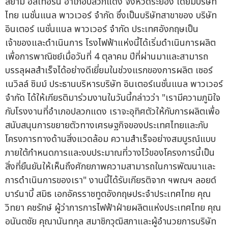
สยาม อีสเทอร์น อำเภอปลวกแดง จังหวัดระยอง โดยมีบริษัท
ไทย เนชั่นแนล พาวเวอร์ จำกัด ซึ่งเป็นบริษัทสาขาของ บริษัท
อินเตอร์ เนชั่นแนล พาวเวอร์ จำกัด ประเทศอังกฤษเป็น
เจ้าของและดำเนินการ โรงไฟฟ้าแห่งนี้ได้เริ่มดำเนินการผลิต
เพื่อการพาณิชย์เมื่อวันที่ 4 ตุลาคม ปีที่ผ่านมาและสามารถ
บรรลุผลสำเร็จได้อย่างดีเยี่ยมในช่วงแรกของการผลิต เซอร์
เนวิลล์ ซิมม์ ประธานบริหารบริษัท อินเตอร์เนชั่นแนล พาวเวอร์
จำกัด ได้ให้เกียรติมาร่วมงานในวันนี้กล่าวว่า "เรามีความภูมิใจ
กับโรงงานที่อำเภอปลวกแดง เราจะอุทิศตัวให้กับการผลิตเพื่อ
สนับสนุนการขยายตัวทางเศรษฐกิจของประเทศไทยและกับ
โครงการทางด้านสิ่งแวดล้อม ความสำเร็จอย่างสมบูรณ์แบบ
ภายใต้กำหนดการและงบประมาณที่วางไว้ของโครงการนี้เป็น
สิ่งที่ยืนยันให้เห็นถึงศักยภาพความสามารถในการพัฒนาและ
การดำเนินการของเรา" งานนี้ได้รับเกียรติจาก ฯพณฯ ลอยด์
บาร์นาบี้ สมิธ เอกอัครราชทูตอังกฤษประจำประเทศไทย คุณ
วิทยา คชรักษ์ ผู้ว่าการการไฟฟ้าฝ่ายผลิตแห่งประเทศไทย คุณ
อนันตชัย คุณานันทกุล สมาชิกวุฒิสภาและผู้อำนวยการบริษัท