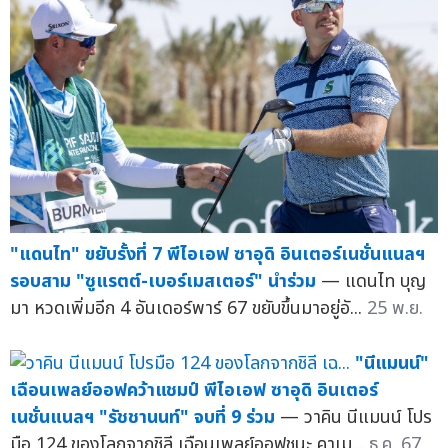
"แดนไท" ขยับรั้งที่ 7 พีไอเอฟ ซาอุดิ อินเตอร์เนชั่นแนลฯ
รอบสาม "ซูแรตต์-เบอร์เมสเตอร์" นำร่วม
— แดนไท บุญ
มา หวดเพิ่มอีก 4 อันเดอร์พาร์ 67 ขยับขึ้นมาอยู่อั...
25 พ.ย.
"นีแมนน์"
เฉือนเพลย์ออฟคว้าแชมป์ พีไอเอฟ ซาอุดิ อินเตอร์
เนชั่นแนลฯ "รัชชานนท์" จบที่ 9 ร่วม
— วาคิน นีแมนน์ โปร
มือ 124 ของโลกจากชิลี เฉือนเพลย์ออฟชนะ คาเม...
ธ.ค. 67