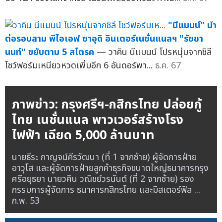
"นีแมนน์" นำ
ต่อรอบสาม พีไอเอฟ ซาอุดิ อินเตอร์เนชั่นแนลฯ "รัชชา
นนท์" ขยับตาม 5 สโตรค
— วาคิน นีแมนน์ โปรหนุ่มจากชิลี
โชว์ฟอร์มเหนียวหวดเพิ่มอีก 6 อันดอร์พา...
ธ.ค. 67
ภาพข่าว: กรุงศรีฯ-กสิกรไทย ปล่อยกู้
ไทย เนชั่นแนล พาวเวอร์สร้างโรง
ไฟฟ้า เฉียด 5,000 ล้านบาท
นายธีระ กาญจน์คีรวัฒนา (ที่ 1 จากซ้าย) ผู้จัดการฝ่าย
อาวุโส และผู้จัดการฝ่ายลูกค้าธุรกิจขนาดใหญ่ธนาคารกรุง
ศรีอยุธยา นายวศิน วณิชย์วรนันต์ (ที่ 2 จากซ้าย) รอง
กรรมการผู้จัดการ ธนาคารกสิกรไทย และมิสเตอร์ฟิล ...
ก.พ. 53