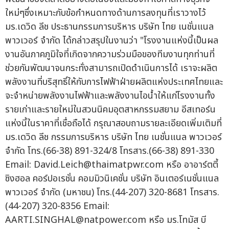
ใหม่ๆซึ่งเหมาะกับข้อกำหนดทางด้านการลงทุนที่เราวางไว้
มร.เดวิด ลีช ประธานกรรมการบริหาร บริษัท ไทย เนชั่นแนล
พาวเวอร์ จำกัด ได้กล่าวสรุปในงานว่า "โรงงานแห่งนี้เป็นผล
งานอันภาคภูมิใจที่เกิดจากความร่วมมือของทีมงานทุกท่านที่
ช่วยกันพัฒนาจนกระทั่งสามารถเปิดดำเนินการได้ เราจะผลิต
พลังงานที่บริสุทธิ์ให้กับการไฟฟ้าฝ่ายผลิตแห่งประเทศไทยและ
จะจำหน่ายพลังงานไฟฟ้าและพลังงานไอน้ำให้แก่โรงงานทั้ง
รายเก่าและรายใหม่ในสวนนิคมอุตสาหกรรมสยาม อีสเทอร์น
แห่งนี้ในราคาที่เชื่อถือได้ กรุณาสอบถามรายละเอียดเพิ่มเติมที่
มร.เดวิด ลีช กรรมการบริหาร บริษัท ไทย เนชั่นแนล พาวเวอร์
จำกัด โทร.(66-38) 891-324/8 โทรสาร.(66-38) 891-330
Email:
David.Leich@thaimatpwr.com
หรือ อาอาร์ตตี้
ซิงฮอล คอร์ปอเรชั่น คอมมิวนิเคชั่น บริษัท อินเตอร์เนชั่นแนล
พาวเวอร์ จำกัด (มหาชน) โทร.(44-207) 320-8681 โทรสาร.
(44-207) 320-8356 Email:
AARTI.SINGHAL@natpower.com
หรือ มร.โทมัส บี