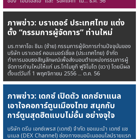
ของ “เอ็มเอสไอ” และ “ร็อคแคท” ใน...
ธ.ค. 56
ภาพข่าว: บราเดอร์ ประเทศไทย แต่ง
ตั้ง “กรรมการผู้จัดการ” ท่านใหม่
มร.ทาคาโอะ ชิมะ (ซ้าย) กรรมการผู้จัดการท่านปัจจุบันของ
บริษัท บราเดอร์ คอมเมอร์เชี่ยล (ประเทศไทย) จำกัด
ทำการมอบธงสัญลักษณ์เพื่อส่งมอบตำแหน่งกรรมการผู้
จัดการท่านใหม่ให้แก่ มร.โทโมยูกิ ฟูจิโมโต (ขวา) โดยมีผล
ตั้งแต่วันที่ 1 พฤศจิกายน 2556 ...
ต.ค. 56
ภาพข่าว: เดกซ์ เปิดตัว เดกซ์ชาแนล
เอาใจคอการ์ตูนเมืองไทย สนุกกับ
การ์ตูนสุดฮิตแบบไม่อั้น อย่างจุใจ
บริษัท ดรีม เอกซ์เพรส (เดกซ์) จำกัด ขอแนะนำ เดกซ์ แช
นเนล (DEX Channel) ช่องทางชมอนิเมออนไลน์รายแรก