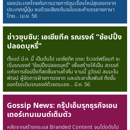
ของประเทศไทยกับการฉายการ์ตูนเรื่องใหม่สุดฮอตจาก
ประเทศญี่ปุ่น ชมด้วยเสียงต้นฉบับและคำบรรยายภาษา
ไทย...
เม.ย. 56
ข่าวซุบซิบ: เอเชียทีค รณรงค์ “ช้อปปิ้ง
ปลอดบุหรี่”
ตั้งแต่ มี.ค. นี้ เป็นต้นไป เอเชียทีค เดอะ ริเวอร์ฟร้อนท์ จะ
เริ่มรณรงค์ “ช้อปปิ้งปลอดบุหรี่” เพื่อสร้างให้เป็น สวรรค์
แห่งการช้อปปิ้งที่สดชื่นยามค่ำคืน งานนี้ ฐวัฒน์ สมมะโน
พัฒน์ ผู้จัดการฝ่ายการตลาด และประชาสัมพันธ์ ถึงขั้น
ออกโรงเดินรณรงค์ด้วยตนเอง...
มี.ค. 56
Gossip News: กรุ๊ปเอ็มรุกธุรกิจเอน
เตอร์เทนเมนต์เต็มตัว
หลังจากสร้างกระแส Branded Content จนโด่งดังไป