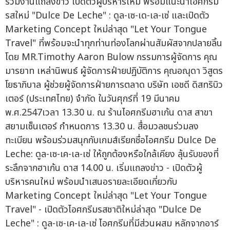
ร่วมงานแถลงข่าว เปิดตัวผู้บริหารใหม่ พร้อมแนะนำไอศกรีม
รสใหม่ "Dulce De Leche" : ดูล-เซ-เด-เล-เซ่ และเปิดตัว
Marketing Concept ใหม่ล่าสุด "Let Your Tongue
Travel" ที่พร้อมจะนำทุกท่านท่องโลกผ่านสัมผัสจากปลายลิ้น
โดย MR.Timothy Aaron Bulow กรรมการผู้จัดการ คุณ
มารยาท เหล่านิพนธ์ ผู้จัดการฝ่ายปฏิบัติการ คุณอณุดา วิสูตร
โยธาภิบาล ผู้ช่วยผู้จัดการฝ่ายการตลาด บริษัท เอชดี ดิสทริบิว
เตอร์ (ประเทศไทย) จำกัด ในวันศุกร์ที่ 19 มีนาคม
พ.ศ.2547เวลา 13.30 น. ณ ร้านไอศกรีมฮาเก้น ดาส สาขา
สยามเซ็นเตอร์ กำหนดการ 13.30 น. สื่อมวลชนร่วมลง
ทะเบียน พร้อมร่วมสนุกกับเกมส์เรียกชื่อไอศกรีม Dulce De
Leche: ดูล-เซ-เค-เล-เซ่ ให้ถูกต้องหรือใกล้เคียง ลุ้นรับของที่
ระลึกจากฮาเก้น ดาส 14.00 น. เริ่มแถลงข่าว - เปิดตัวผู้
บริหารคนใหม่ พร้อมนำเสนอรายละเอียดเกี่ยวกับ
Marketing Concept ใหม่ล่าสุด "Let Your Tongue
Travel" - เปิดตัวไอศกรีมรสชาติใหม่ล่าสุด "Dulce De
Leche" : ดูล-เซ-เค-เล-เซ่ ไอศกรีมที่มีส่วนผสม หลักจากอาร์