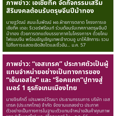
ภาพข่าว: เอเชียทีค จัดกิจกรรมเสริม
สิริมงคลต้อนรับตรุษจีนปีม้าทอง
นายฐวัฒน์ สมมะโนพัฒน์ ผอ.ฝ่ายการตลาด โครงการเอ
เชียทีค เดอะ ริเวอร์ฟร้อนท์ ร่วมต้อนรับเทศกาลตรุษจีนปี
ม้าทอง ด้วยการตกแต่งบรรยากาศในโครงการฯ ด้วยโคม
ไฟแบบจีน พร้อมอัญเชิญเทพเจ้ากวนอู มาให้สักการะ รวม
ไปถึงการแสดงเชิดสิงโตและงิ้วอัน...
ม.ค. 57
ภาพข่าว: “เอสเทรค” ประกาศตัวเป็นผู้
แทนจำหน่ายอย่างเป็นทางการของ
“เอ็มเอสไอ” และ “ร็อคแคท”ปูทางสู่
เบอร์ 1 ธุรกิจเกมเมืองไทย
นายจิรศักดิ์ เปรมพจน์วัฒนา ประธานกรรมการ บริษัท เอส
เทรค (ประเทศไทย) จำกัด จัดงานแถลงข่าว ประกาศ
ตัวอย่างเป็นทางการในฐานะตัวแทนจำหน่ายสินค้าคุณภาพ