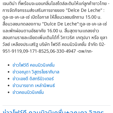
เจนติน่า ที่พร้อมจะมอบกลิ่นไอสไตล์ละตินให้แก่ลูกค้าชาวไทย -
การจัดกิจกรรมส่งเสริมการขายของ "Delce De Leche" :
ดูล-เซ-เค-เล-เซ่ เปิดโอกาส ให้สื่อมวลชนซักถาม 15.00 น.
สื่อมวลชนทดลองทาน "Dulce De Leche":ดูล-เซ-เค-เล-เซ่
และพักผ่อนตามอัธยาศัย 16.00 น. สิ้นสุดงานแถลงข่าว
สอบถามรายละเอียดเพิ่มเติมได้ที่ วิภาวริศ เกตุปมา หรือ ยุลา
วัลย์ เหลืองประเสริฐ บริษัท โฟว์ดี คอมมิวนิเคชั่น จำกัด 02-
951-9119,09-171-8525,06-330-4947 -ดพ/กภ-
ข่าวโฟว์ดี คอมมิวนิเคชั่น
ข่าวอณุดา วิสูตรโยธาภิบาล
ข่าวเอชดี ดิสทริบิวเตอร์
ข่าวมารยาท เหล่านิพนธ์
ข่าวคอมมิวนิเคชั่น