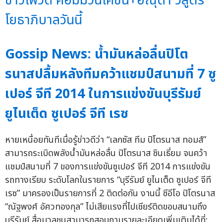
ข่าวโฟว์ดี คอมมิวนิเคชั่น+อณุดา วิสูตร
โยธาภิบาลวันนี้
Gossip News: น้ำมันหล่อลื่นปิโต
รนาสปลื้มหลังทีมคว้าแชมป์สนามที่ 7 ซู
เปอร์ จีที 2014 ในการแข่งขันบุรีรัมย์
ยูไนเต็ด ซูเปอร์ จีที เรซ
หายเหนื่อยทันทีเมื่อรู้ข่าวดีว่า “เลกซัส ทีม ปิโตรนาส ทอมส์”
สามารถระเบิดพลังน้ำมันหล่อลื่น ปิโตรนาส ซินเธี่ยม จนคว้า
แชมป์สนามที่ 7 ของการแข่งขันซูเปอร์ จีที 2014 การแข่งขัน
รถทางเรียบ ระดับโลกในรายการ “บุรีรัมย์ ยูไนเต็ด ซูเปอร์ จีที
เรซ” มาครองเป็นรายการที่ 2 ติดต่อกัน งานนี้ ซีอีโอ ปิโตรนาส
“ณัฐพงศ์ อัศวทองกุล” ไม่เสียแรงที่ไปเชียร์ติดขอบสนามถึง
บุรีรัมย์ สื่อมวลชนสามารถสอบถามรายละเอียดเพิ่มเติมได้ที่: