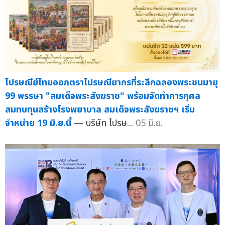
ไปรษณีย์ไทยออกตราไปรษณียากรที่ระลึกฉลองพระชนมายุ
99 พรรษา "สมเด็จพระสังฆราช" พร้อมจัดทำการกุศล
สมทบทุนสร้างโรงพยาบาล สมเด็จพระสังฆราชฯ เริ่ม
จำหน่าย 19 มิ.ย.นี้
— บริษัท ไปรษ...
05 มิ.ย.