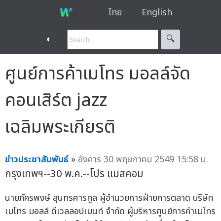
ไทย
English
◐
🔍︎
ศูนย์การค้าเมโทร มอลล์จัด
คอนเสิร์ต jazz
เฉลิมพระเกียรติ
ข่าวประชาสัมพันธ์
»
อังคาร 30 พฤษภาคม 2549 15:58 น.
กรุงเทพฯ--30 พ.ค.--โปร แมสคอม
นายภัครพงษ์ สุนทรศารทูล ผู้อำนวยการฝ่ายการตลาด บริษัท
เมโทร มอลล์ ดีเวลลอปเมนท์ จำกัด ผู้บริหารศูนย์การค้าเมโทร