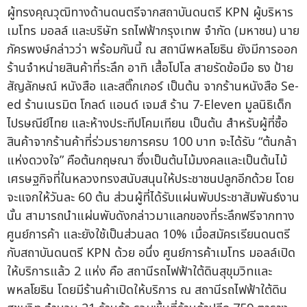
ผู้ทรงคุณวุฒิทางด้านดนตรีจากสถาบันดนตรี KPN ผู้บริหาร
เมโทร มอลล์ และบริษัท รถไฟฟ้ากรุงเทพ จำกัด (มหาชน) นาย
ภัครพงษ์กล่าวว่า พร้อมกันนี้ ณ สถานีพหลโยธิน ยังมีการออก
ร้านจำหน่ายสินค้าที่ระลึก อาทิ เสื้อโปโล สายรัดข้อมือ ธง ป้าย
สัญลักษณ์ หนังสือ และสติ๊กเกอร์ เป็นต้น จากร้านหนังสือ Se-
ed ร้านเนรมิต โกลด์ แอนด์ เจมส์ ร้าน 7-Eleven มูลนิธิเด็ก
ไปรษณีย์ไทย และห้างประทีปโคมเทียน เป็นต้น สำหรับผู้ที่ซื้อ
สินค้าจากร้านค้าที่ร่วมรายการครบ 100 บาท จะได้รับ “ต้นกล้า
แห่งดวงใจ” คือต้นกฤษณา ซึ่งเป็นต้นไม้มงคลและเป็นต้นไม้
เศรษฐกิจที่ในหลวงทรงสนับสนุนให้ประชาชนปลูกอีกด้วย โดย
จะแจกให้วันละ 60 ต้น ส่วนผู้ที่ได้รับแผ่นพับประชาสัมพันธ์งาน
นั้น สามารถนำแผ่นพับดังกล่าวมาแลกของที่ระลึกฟรีจากทาง
ศูนย์การค้า และยังใช้เป็นส่วนลด 10% เมื่อสมัครเรียนดนตรี
กับสถาบันดนตรี KPN ด้วย อนึ่ง ศูนย์การค้าเมโทร มอลล์เปิด
ให้บริการแล้ว 2 แห่ง คือ สถานีรถไฟฟ้าใต้ดินสุขุมวิทและ
พหลโยธิน โดยมีร้านค้าเปิดให้บริการ ณ สถานีรถไฟฟ้าใต้ดิน