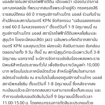
มอลล์ภายในสถานีรถไฟฟ้าใต้ดิน เปิดเผยว่า เนื่องในวโรกาส
มหามงคลสมัย ที่พระบาทสมเด็จพระเจ้าอยู่หัว ทรงครองสิริ
ราชสมบัติครบ 60 ปี ทางศูนย์การค้าเมโทร มอลล์ ร่วมกับร้าน
ค้าปลีกและสถาบันดนตรี KPN จัดกิจกรรม “เฉลิมฉลองครอง
ราชย์ 60 ปี ในหลวงของเรา” ตั้งแต่วันที่ 1-9 มิถุนายนนี้ ณ
ศูนย์การค้าเมโทร มอลล์ สถานีรถไฟฟ้าใต้ดินพหลโยธินและ
สุขุมวิท โดยจะมีคอนเสิร์ต jazz เฉลิมพระเกียรติจากสถาบัน
ดนตรี KPN และคุณเรวัตร ผ่องแผ้ว ศิลปินตาบอด ขับกล่อม
ตลอดบ่ายทั้ง 9 วัน ทั้งนี้ ณ สถานีสุขุมวิทจะมีเฉพาะวันที่ 3-8
มิถุนายน นอกจากนี้ จะมีการจัดการแข่งขันร้องเพลงพระราช
นิพนธ์สำหรับประชาชนทั่วไป เพื่อชิงเงินรางวัลมูลค่า 10,000
บาท พร้อมใบประกาศนียบัตรด้วย สำหรับผู้ที่สนใจสามารถ
สมัครเข้าแข่งขัน ณ ลานโปรโมชั่นของศูนย์การค้าเมโทร มอลล์
สถานีพหลโยธิน ตั้งแต่วันที่ 1-8 มิถุนายนนี้ ซึ่งหลังจากลง
ทะเบียนแล้วจะมีการทดสอบความสามารถเพื่อเก็บคะแนน และ
ทำการแข่งขันรอบตัดสินในวันที่ 9 มิถุนายนนี้ตั้งแต่เวลา
11.00-15.00 น. โดยคณะกรรมการตัดสินจะประกอบด้วย