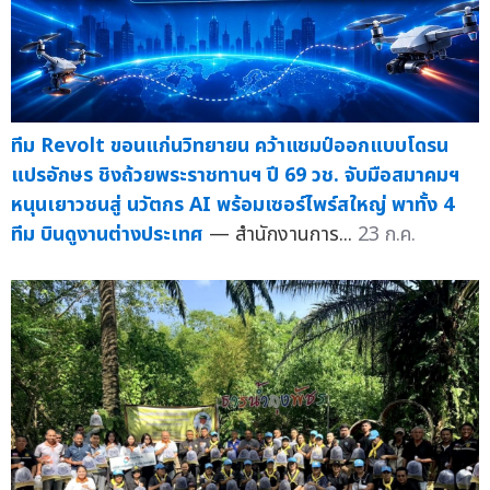
ทีม Revolt ขอนแก่นวิทยายน คว้าแชมป์ออกแบบโดรน
แปรอักษร ชิงถ้วยพระราชทานฯ ปี 69 วช. จับมือสมาคมฯ
หนุนเยาวชนสู่ นวัตกร AI พร้อมเซอร์ไพร์สใหญ่ พาทั้ง 4
ทีม บินดูงานต่างประเทศ
— สำนักงานการ...
23 ก.ค.