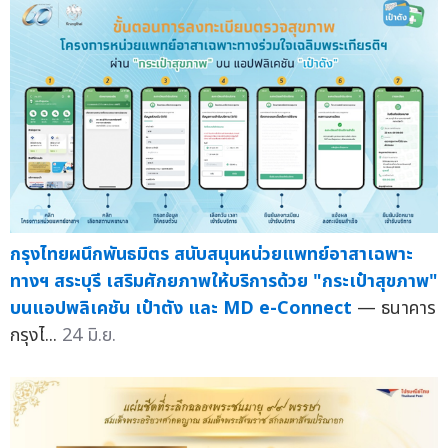
กรุงไทยผนึกพันธมิตร สนับสนุนหน่วยแพทย์อาสาเฉพาะ
ทางฯ สระบุรี เสริมศักยภาพให้บริการด้วย "กระเป๋าสุขภาพ"
บนแอปพลิเคชัน เป๋าตัง และ MD e-Connect
— ธนาคาร
กรุงไ...
24 มิ.ย.