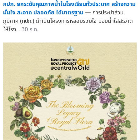
กปภ. ยกระดับคุณภาพน้ำในโรงเรียนทั่วประเทศ สร้างความ
มั่นใจ สะอาด ปลอดภัย ได้มาตรฐาน
— การประปาส่วน
ภูมิภาค (กปภ.) ดำเนินโครงการหลอมรวมใจ มอบน้ำใสสะอาด
ให้โรง...
30 ก.ค.