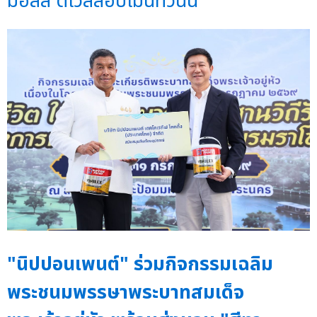
มอลล์ ดีเวลลอปเมนท์วันนี้
"นิปปอนเพนต์" ร่วมกิจกรรมเฉลิม
พระชนมพรรษาพระบาทสมเด็จ