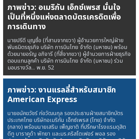
ภาพข่าว: อเมริกัน เอ็กซ์เพรส มั่นใจ
เป็นที่หนึ่งแห่งตลาดบัตรเครดิตเพื่อ
การเดินทาง
นายปรีดี บุญซื่อ (ที่สามจากขวา) ผู้อำนวยการใหญ่ฝ่าย
พันธมิตรธุรกิจ บริษัท การบินไทย จำกัด (มหาชน) พร้อม
ด้วยนายอรัญ อภิจารี (ที่สี่จากขวา) ผู้อำนวยการฝ่ายธุรกิจ
ตอบแทนลูกค้า บริษัท การบินไทย จำกัด (มหาชน) ร่วม
มอบรางวัล...
พ.ย. 52
ภาพข่าว: งานแรลลี่สำหรับสมาชิก
American Express
นายอนัคฆวัชร์ ก่อวัฒนกุล รองประธานฝ่ายสมาชิกบัตร
ประเทศไทย บริษัทอเมริกัน เอ็กซ์เพรส (ไทย) จำกัด
(กลาง) พร้อมนายเสริม เพ็ญชาติ ที่ปรึกษาโรงแรมดุสิต
ดีทู บาราคูด้า พัทยา และมร.คริสโตเฟอร์ พอล รอง