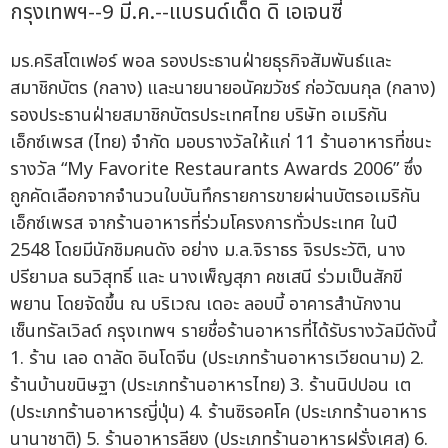
กรุงเทพฯ--9 มี.ค.--แบรนด์เด็ด ดิ เอเจนซี่
มร.คริสโตเฟอร์ พอล รองประธานฝ่ายธุรกิจสัมพันธ์และ
สมาชิกบัตร (กลาง) และนายนายอนัคฆวัชร์ ก่อวัฒนกุล (กลาง)
รองประธานฝ่ายสมาชิกบัตรประเทศไทย บริษัท อเมริกัน
เอ็กซ์เพรส (ไทย) จำกัด มอบรางวัลให้แก่ 11 ร้านอาหารที่ชนะ
รางวัล “My Favorite Restaurants Awards 2006” ซึ่ง
ถูกคัดเลือกจากจำนวนใบบันทึกรายการขายผ่านบัตรอเมริกัน
เอ็กซ์เพรส จากร้านอาหารที่ร่วมโครงการทั่วประเทศ ในปี
2548 โดยมีนักชิมคนดัง อย่าง ม.ล.จิราธร จิรประวัติ, นาง
ปรียามล ธนวิสุทธิ์ และ นางเพ็ญสุภา คชเสนี ร่วมเป็นสักขี
พยาน โดยจัดขึ้น ณ บริเวณ เดอะ ลอบบี้ อาคารสำนักงาน
เซ็นทรัลเวิลด์ กรุงเทพฯ รายชื่อร้านอาหารที่ได้รับรางวัลมีดังนี้
1. ร้าน เลอ ดาลัด อินโดจีน (ประเภทร้านอาหารเวียดนาม) 2.
ร้านบ้านขนิษฐา (ประเภทร้านอาหารไทย) 3. ร้านนิปปอน เต
(ประเภทร้านอาหารญี่ปุ่น) 4. ร้านซิรอคโค (ประเภทร้านอาหาร
นานาชาติ) 5. ร้านอาหารลียง (ประเภทร้านอาหารฝรั่งเศส) 6.