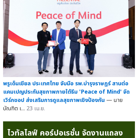
พรูเด็นเชียล ประเทศไทย จับมือ รพ.บำรุงราษฎร์ สานต่อ
แคมเปญประกันสุขภาพภายใต้ธีม 'Peace of Mind' จัด
เวิร์กชอป ส่งเสริมการดูแลสุขภาพเชิงป้องกัน
— นาย
บัณฑิต เ...
23 เม.ย.
ไวทัลไลฟ์ คอร์ปอเรชั่น จัดงานแถลง