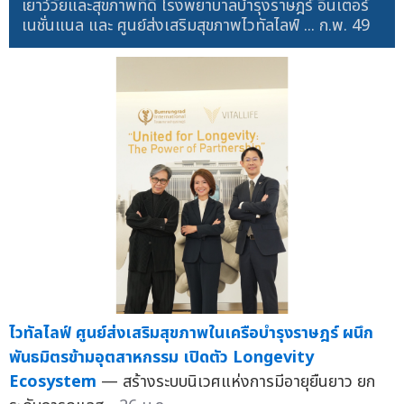
เยาว์วัยและสุขภาพที่ดี โรงพยาบาลบำรุงราษฎร์ อินเตอร์
เนชั่นแนล และ ศูนย์ส่งเสริมสุขภาพไวทัลไลฟ์ ...
ก.พ. 49
ไวทัลไลฟ์ ศูนย์ส่งเสริมสุขภาพในเครือบำรุงราษฎร์ ผนึก
พันธมิตรข้ามอุตสาหกรรม เปิดตัว Longevity
Ecosystem
— สร้างระบบนิเวศแห่งการมีอายุยืนยาว ยก