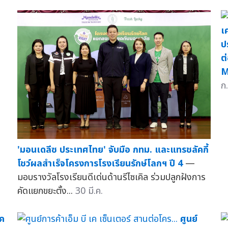
เค
ป
ต
M
ก.
'มอนเดลีซ ประเทศไทย' จับมือ กทม. และแทรชลัคกี้
โชว์ผลสำเร็จโครงการโรงเรียนรักษ์โลกฯ ปี 4
—
มอบรางวัลโรงเรียนดีเด่นด้านรีไซเคิล ร่วมปลูกฝังการ
คัดแยกขยะตั้ง...
30 มี.ค.
เค
ศูนย์