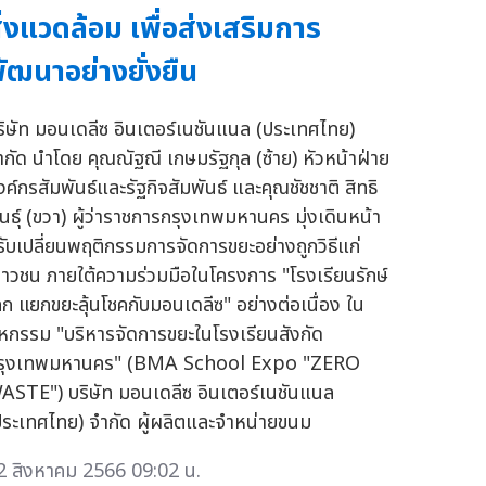
ิ่งแวดล้อม เพื่อส่งเสริมการ
ัฒนาอย่างยั่งยืน
ริษัท มอนเดลีซ อินเตอร์เนชันแนล (ประเทศไทย)
ำกัด นำโดย คุณณัฐณี เกษมรัฐกุล (ซ้าย) หัวหน้าฝ่าย
งค์กรสัมพันธ์และรัฐกิจสัมพันธ์ และคุณชัชชาติ สิทธิ
ันธุ์ (ขวา) ผู้ว่าราชการกรุงเทพมหานคร มุ่งเดินหน้า
รับเปลี่ยนพฤติกรรมการจัดการขยะอย่างถูกวิธีแก่
ยาวชน ภายใต้ความร่วมมือในโครงการ "โรงเรียนรักษ์
ลก แยกขยะลุ้นโชคกับมอนเดลีซ" อย่างต่อเนื่อง ใน
หกรรม "บริหารจัดการขยะในโรงเรียนสังกัด
รุงเทพมหานคร" (BMA School Expo "ZERO
ASTE") บริษัท มอนเดลีซ อินเตอร์เนชันแนล
ประเทศไทย) จำกัด ผู้ผลิตและจำหน่ายขนม
2 สิงหาคม 2566 09:02 น.