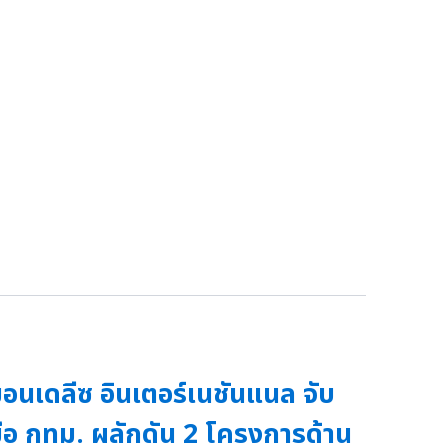
อนเดลีซ อินเตอร์เนชันแนล จับ
ือ กทม. ผลักดัน 2 โครงการด้าน