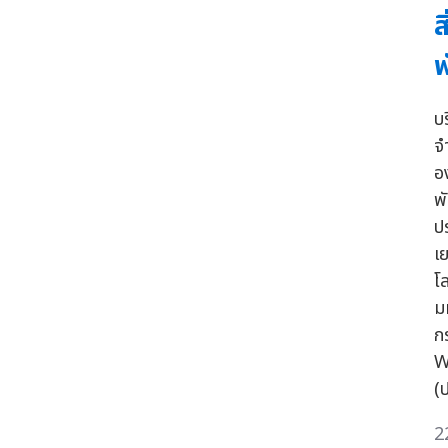
ส
พ
บ
จ
อ
พ
ป
เ
โ
ม
ก
W
(
2