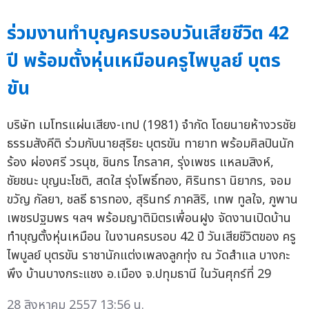
ร่วมงานทำบุญครบรอบวันเสียชีวิต 42
ปี พร้อมตั้งหุ่นเหมือนครูไพบูลย์ บุตร
ขัน
บริษัท เมโทรแผ่นเสียง-เทป (1981) จำกัด โดยนายห้างวรชัย
ธรรมสังคีติ ร่วมกับนายสุริยะ บุตรขัน ทายาท พร้อมศิลปินนัก
ร้อง ผ่องศรี วรนุช, ชินกร ไกรลาศ, รุ่งเพชร แหลมสิงห์,
ชัยชนะ บุญนะโชติ, สดใส รุ่งโพธิ์ทอง, ศิรินทรา นิยากร, จอม
ขวัญ กัลยา, ชลธี ธารทอง, สุรินทร์ ภาคสิริ, เทพ ทูลใจ, ภูพาน
เพชรปฐมพร ฯลฯ พร้อมญาติมิตรเพื่อนฝูง จัดงานเปิดบ้าน
ทำบุญตั้งหุ่นเหมือน ในงานครบรอบ 42 ปี วันเสียชีวิตของ ครู
ไพบูลย์ บุตรขัน ราชานักแต่งเพลงลูกทุ่ง ณ วัดสำแล บางกะ
พึง บ้านบางกระแชง อ.เมือง จ.ปทุมธานี ในวันศุกร์ที่ 29
28 สิงหาคม 2557 13:56 น.