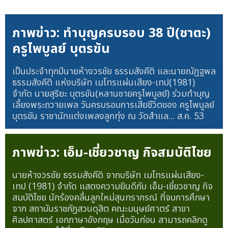
ภาพข่าว: ทำบุญครบรอบ 38 ปี(ชาตะ)
ครูไพบูลย์ บุตรขัน
เป็นประจำทุกปีนายห้างวรชัย ธรรมสังคีติ และนายณัฏฐพล
ธรรมสังคีติ แห่งบริษัท เมโทรแผ่นเสียง-เทป(1981)
จำกัด นายสุริยะ บุตรขัน(หลานชายครูไพบูลย์) ร่วมทำบุญ
เลี้ยงพระถวายเพล วันครบรอบการเสียชีวิตของ ครูไพบูลย์
บุตรขัน ราชานักแต่งเพลงลูกทุ่ง ณ วัดสำแล...
ส.ค. 53
ภาพข่าว: เอ็ม-เชี่ยวชาญ กิจสมบัติไชย
นายห้างวรชัย ธรรมสังคีติ จากบริษัท เมโทรแผ่นเสียง-
เทป (1981) จำกัด แสดงความยินดีกับ เอ็ม-เชี่ยวชาญ กิจ
สมบัติไชย นักร้องคลื่นลูกใหม่สุนทราภรณ์ ที่จบการศึกษา
จาก สถาบันราชภัฏสวนดุสิต คณะมนุษย์ศาตร์ สาขา
ศิลปศาสตร์ เอกภาษาอังกฤษ เมื่อวันก่อน สามารถคลิกดู