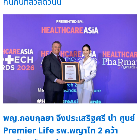
กนกนทีสวัสดิ์วันนี้
พญ.กอบกุลยา จึงประเสริฐศรี นำ ศูนย์
Premier Life รพ.พญาไท 2 คว้า