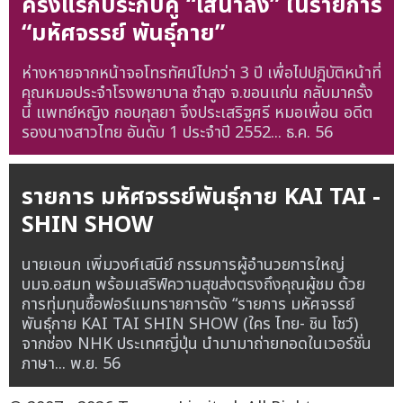
ครั้งแรกประกบคู่ “เสนาลิง” ในรายการ
“มหัศจรรย์ พันธุ์กาย”
ห่างหายจากหน้าจอโทรทัศน์ไปกว่า 3 ปี เพื่อไปปฎิบัติหน้าที่
คุณหมอประจำโรงพยาบาล ซำสูง จ.ขอนแก่น กลับมาครั้ง
นี้ แพทย์หญิง กอบกุลยา จึงประเสริฐศรี หมอเพื่อน อดีต
รองนางสาวไทย อันดับ 1 ประจำปี 2552...
ธ.ค. 56
รายการ มหัศจรรย์พันธุ์กาย KAI TAI -
SHIN SHOW
นายเอนก เพิ่มวงศ์เสนีย์ กรรมการผู้อำนวยการใหญ่
บมจ.อสมท พร้อมเสริฟ์ความสุขส่งตรงถึงคุณผู้ชม ด้วย
การทุ่มทุนซื้อฟอร์แมทรายการดัง “รายการ มหัศจรรย์
พันธุ์กาย KAI TAI SHIN SHOW (ใคร ไทย- ชิน โชว์)
จากช่อง NHK ประเทศญี่ปุ่น นำมามาถ่ายทอดในเวอร์ชั่น
ภาษา...
พ.ย. 56