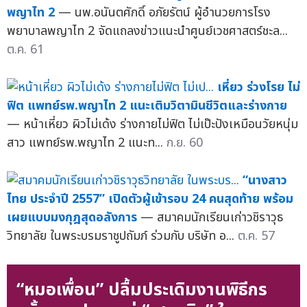
พญาไท 2
— นพ.อนันตศักดิ์ อภัยรัตน์ ผู้อำนวยการโรง
พยาบาลพญาไท 2 จัดแถลงข่าวแนะนำศูนย์เวชศาสตร์ชะล...
ต.ค. 61
เหี่ยว ร่วงโรย ไม่
ฟิต แพทย์รพ.พญาไท 2 แนะเติมวิตามินชีวิตและร่างกาย
— หน้าเหี่ยว ผิวไม่เด้ง ร่างกายไม่ฟิต ไม่เป๊ะปังเหมือนวัยหนุ่ม
สาว แพทย์รพ.พญาไท 2 แนะท...
ก.ย. 60
“นางสาว
ไทย ประจำปี 2557” เปิดตัวผู้เข้ารอบ 24 คนสุดท้าย พร้อม
เผยแบบมงกุฎสุดอลังการ
— สมาคมนักเรียนเก่าวชิราวุธ
วิทยาลัย ในพระบรมราชูปถัมภ์ ร่วมกับ บริษัท อ...
ต.ค. 57
“หมอเพื่อน” ปลื้มประเดิมงานพิธีกร