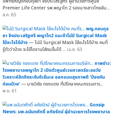
แพทย์หญิงกอบกุลยา จึงประเสริฐศรี ผู้อำนวยการศูนย์
Premier Life Center รพ.พญาไท 2 รองนางสาวไทยอัน...
ส.ค. 65
พญ.กอบกุล
ยา จึงประเสริฐศรี พญาไท2 แนะถ้าไม่มี Surgical Mask
ใช้อะไรได้บ้าง
— ไม่มี Surgical Mask ใช้อะไรได้บ้าง คนที่
รู้ตัวว่าป่วย จะไข้ไอจามใส่คนอื่นได้ ...
เม.ย. 63
ภาพข่าว:
โรงพยาบาลพญาไท 2 เปิดตัวศูนย์เวชศาสตร์ชะลอวัย
วิเคราะห์ลึกถึงระดับดีเอ็นเอ ออกแบบสุขภาพดี 'ป้องกัน
ก่อนป่วย’
— นายวิชัย ทองแตง ที่ปรึกษาคณะกรรมการ...
พ.ย. 61
Gossip
News: นพ.อนันตศักดิ์ อภัยรัตน์ ผู้อำนวยการโรงพยาบาล