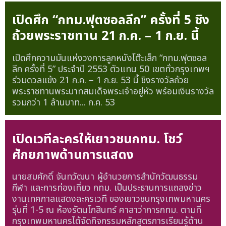
เปิดศึก “กทม.ฟุตซอลลีก” ครั้งที่ 5 ชิง
ถ้วยพระราชทาน 21 ก.ค. – 1 ก.ย. นี้
เปิดศึกความมันแห่งวงการลูกหนังโต๊ะเล็ก “กทม.ฟุตซอล
ลีก ครั้งที่ 5” ประจำปี 2553 ตัวแทน 50 เขตทั่วกรุงเทพฯ
ร่วมดวลแข้ง 21 ก.ค. – 1 ก.ย. 53 นี้ ชิงรางวัลถ้วย
พระราชทานพระบาทสมเด็จพระเจ้าอยู่หัว พร้อมเงินรางวัล
รวมกว่า 1 ล้านบาท...
ก.ค. 53
เปิดเวทีละครให้เยาวชนกทม. โชว์
ศักยภาพด้านการแสดง
นายสมศักดิ์ จันทวัฒนา ผู้อำนวยการสำนักวัฒนธรรม
กีฬา และการท่องเที่ยว กทม. เป็นประธานการแถลงข่าว
งานเทศกาลแสดงละครเวที ของเยาวชนกรุงเทพมหานคร
รุ่นที่ 1-5 ณ ห้องรัตนโกสินทร์ ศาลาว่าการกทม. ตามที่
กรุงเทพมหานครได้จัดกิจกรรมหลักสูตรการเรียนรู้ด้าน