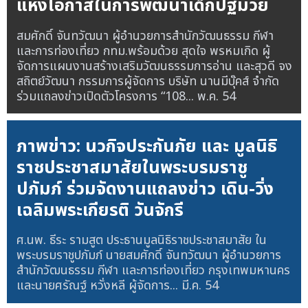
แห่งโอกาสในการพัฒนาเด็กปฐมวัย
สมศักดิ์ จันทวัฒนา ผู้อำนวยการสำนักวัฒนธรรม กีฬา
และการท่องเที่ยว กทม.พร้อมด้วย สุดใจ พรหมเกิด ผู้
จัดการแผนงานสร้างเสริมวัฒนธรรมการอ่าน และสุวดี จง
สถิตย์วัฒนา กรรมการผู้จัดการ บริษัท นานมีบุ๊คส์ จำกัด
ร่วมแถลงข่าวเปิดตัวโครงการ “108...
พ.ค. 54
ภาพข่าว: นวกิจประกันภัย และ มูลนิธิ
ราชประชาสมาสัยในพระบรมราชู
ปภัมภ์ ร่วมจัดงานแถลงข่าว เดิน-วิ่ง
เฉลิมพระเกียรติ วันจักรี
ศ.นพ. ธีระ รามสูต ประธานมูลนิธิราชประชาสมาสัย ใน
พระบรมราชูปภัมภ์ นายสมศักดิ์ จันทวัฒนา ผู้อำนวยการ
สำนักวัฒนธรรม กีฬา และการท่องเที่ยว กรุงเทพมหานคร
และนายศรัณฐ์ หวั่งหลี ผู้จัดการ...
มี.ค. 54