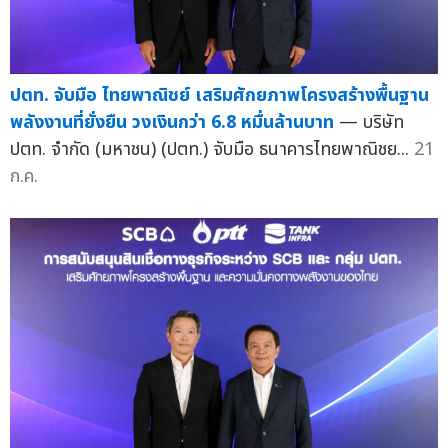
ปตท. จับมือ ไทยพาณิชย์ เสริมศักยภาพโครงสร้างพื้นฐาน
พลังงานที่ยั่งยืน วงเงินกว่า 6.8 หมื่นล้านบาท
— บริษัท
ปตท. จำกัด (มหาชน) (ปตท.) จับมือ ธนาคารไทยพาณิชย...
21
ก.ค.