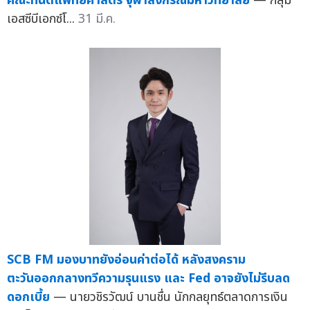
คณะทันตแพทยศาสตร์ จุฬาลงกรณ์มหาวิทยาลัย
— กลุ่ม
เอสซีบีเอกซ์โ...
31 มี.ค.
SCB FM มองบาทยังอ่อนค่าต่อได้ หลังสงคราม
ตะวันออกกลางทวีความรุนแรง และ Fed อาจยังไม่รีบลด
ดอกเบี้ย
— นายวชิรวัฒน์ บานชื่น นักกลยุทธ์ตลาดการเงิน