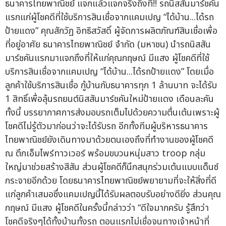
ธนาคารไทยพาณิชย์ แจกแล้วแจกจริงถึงที่!! รถนิสสันมาร์ชคัน
แรกแก่ผู้โชคดีที่ใช้บริการสินเชื่อจากแคมเปญ “ได้บ้าน...ได้รถ
ป้ายแดง” คุณสักวัฏ อิทธิสวัสดิ์ ผู้จัดการผลิตภัณฑ์สินเชื่อเพื่อ
ที่อยู่อาศัย ธนาคารไทยพาณิชย์ จำกัด (มหาชน) นำรถนิสสัน
มาร์ชคันแรกมาแจกถึงที่ให้แก่คุณกฤษณ์ มีแสง ผู้โชคดีที่ใช้
บริการสินเชื่อจากแคมเปญ “ได้บ้าน...ได้รถป้ายแดง” โดยเมื่อ
ลูกค้าใช้บริการสินเชื่อ กู้บ้านกับธนาคารทุก 1 ล้านบาท จะได้รับ
1 สิทธิ์เพื่อลุ้นรถยนต์นิสสันมาร์ชคันใหม่ป้ายแดง เดือนละคัน
ทั้งนี้ บรรยากาศการส่งมอบรถเต็มไปด้วยความตื่นเต้นเพราะผู้
โชคดีไม่รู้ตัวมาก่อนว่าจะได้รับรถ อีกทั้งทีมผู้บริหารธนาคาร
ไทยพาณิชย์ยังเดินทางมาด้วยตนเองถึงที่ทำงานของผู้โชคดี
ณ ตึกเอ็มไพร์ทาวเวอร์ พร้อมขบวนหนุ่มสาว troop กลุ่ม
ใหญ่มาช่วยสร้างสีสัน ส่วนผู้โชคดีก็นึกสนุกร่วมเต้นแบบแด็นซ์
กระจายอีกด้วย โดยธนาคารไทยพาณิชย์พยายามที่จะให้สิ่งที่ดี
แก่ลูกค้าเสมอซึ่งแคมเปญนี้ได้รับผลตอบรับอย่างดียิ่ง ส่วนคุณ
กฤษณ์ มีแสง ผู้โชคดีในครั้งนี้กล่าวว่า “ดีใจมากครับ รู้สึกว่า
โชคดีจริงๆได้ทั้งบ้านทั้งรถ ตอนแรกไม่เชื่อจนทางเจ้าหน้าที่