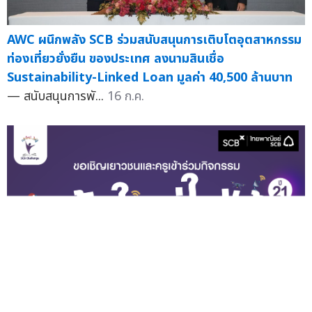
AWC ผนึกพลัง SCB ร่วมสนับสนุนการเติบโตอุตสาหกรรม
ท่องเที่ยวยั่งยืน ของประเทศ ลงนามสินเชื่อ
Sustainability-Linked Loan มูลค่า 40,500 ล้านบาท
— สนับสนุนการพั...
16 ก.ค.