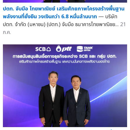
ปตท. จับมือ ไทยพาณิชย์ เสริมศักยภาพโครงสร้างพื้นฐาน
พลังงานที่ยั่งยืน วงเงินกว่า 6.8 หมื่นล้านบาท
— บริษัท
ปตท. จำกัด (มหาชน) (ปตท.) จับมือ ธนาคารไทยพาณิชย...
21
ก.ค.