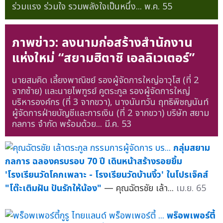
ร่วมแรง ร่วมใจ รวมพลังใจเป็นหนึ่ง...
พ.ค. 55
ภาพข่าว: ลงนามก่อสร้างสำนักงาน
แห่งใหม่ “สยามฮิตาชิ เอลลิเวเตอร์”
นายสมคิด เลี้ยงพาณิชย์ รองผู้จัดการใหญ่อาวุโส (ที่ 2
จากซ้าย) และนายไพฑูรย์ คูตระกูล รองผู้จัดการใหญ่
บริหารองค์กร (ที่ 3 จากขวา), นางนันทวัน ฤทธิพิชญนันท์
ผู้จัดการฝ่ายบัญชีและการเงิน (ที่ 2 จากขวา) บริษัท สยาม
กลการ จำกัด พร้อมด้วย...
มี.ค. 53
กลุ่มสยาม
กลการ ฉลองครบรอบ 70 ปี เดินหน้าสร้างรอยยิ้ม
'โรงเรียนวัดโคกเพลาะ - โรงเรียนวัดบ้านงิ้ว' ในโปรเจ็คส์
"โต๊ะเติมฝัน ปันรักให้น้อง"
— คุณฉัตรชัย เล้า...
เม.ย. 65
พร็อพเพอร์ตี้