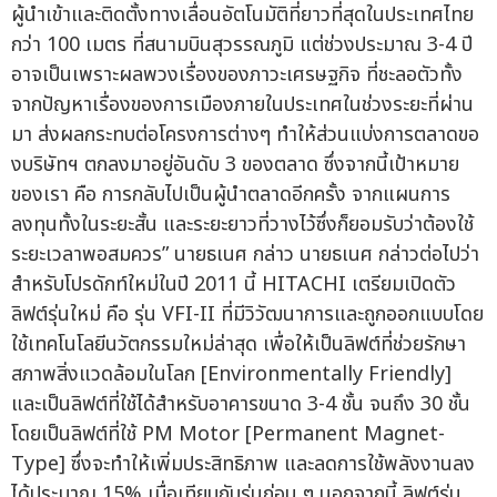
ผู้นำเข้าและติดตั้งทางเลื่อนอัตโนมัติที่ยาวที่สุดในประเทศไทย
กว่า 100 เมตร ที่สนามบินสุวรรณภูมิ แต่ช่วงประมาณ 3-4 ปี
อาจเป็นเพราะผลพวงเรื่องของภาวะเศรษฐกิจ ที่ชะลอตัวทั้ง
จากปัญหาเรื่องของการเมืองภายในประเทศในช่วงระยะที่ผ่าน
มา ส่งผลกระทบต่อโครงการต่างๆ ทำให้ส่วนแบ่งการตลาดขอ
งบริษัทฯ ตกลงมาอยู่อันดับ 3 ของตลาด ซึ่งจากนี้เป้าหมาย
ของเรา คือ การกลับไปเป็นผู้นำตลาดอีกครั้ง จากแผนการ
ลงทุนทั้งในระยะสั้น และระยะยาวที่วางไว้ซึ่งก็ยอมรับว่าต้องใช้
ระยะเวลาพอสมควร” นายธเนศ กล่าว นายธเนศ กล่าวต่อไปว่า
สำหรับโปรดักท์ใหม่ในปี 2011 นี้ HITACHI เตรียมเปิดตัว
ลิฟต์รุ่นใหม่ คือ รุ่น VFI-II ที่มีวิวัฒนาการและถูกออกแบบโดย
ใช้เทคโนโลยีนวัตกรรมใหม่ล่าสุด เพื่อให้เป็นลิฟต์ที่ช่วยรักษา
สภาพสิ่งแวดล้อมในโลก [Environmentally Friendly]
และเป็นลิฟต์ที่ใช้ได้สำหรับอาคารขนาด 3-4 ชั้น จนถึง 30 ชั้น
โดยเป็นลิฟต์ที่ใช้ PM Motor [Permanent Magnet-
Type] ซึ่งจะทำให้เพิ่มประสิทธิภาพ และลดการใช้พลังงานลง
ได้ประมาณ 15% เมื่อเทียบกับรุ่นก่อน ๆ นอกจากนี้ ลิฟต์รุ่น