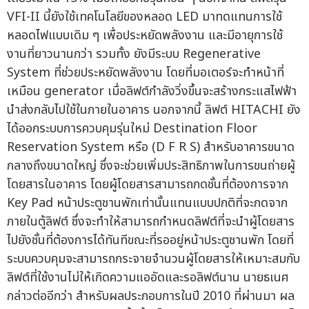
VFI-II นี้ยังใช้เทคโนโลยีของหลอด LED มาทดแทนการใช้
หลอดไฟแบบเดิม ๆ เพื่อประหยัดพลังงาน และมีอายุการใช้
งานที่ยาวนานกว่า รวมทั้ง ยังมีระบบ Regenerative
System ที่ช่วยประหยัดพลังงาน โดยที่มอเตอร์จะทำหน้าที่
เหมือน generator เมื่อลิฟต์กำลังวิ่งขึ้นจะสร้างกระแสไฟฟ้า
นำส่งกลับไปใช้ในภายในอาคาร นอกจากนี้ ลิฟต์ HITACHI ยัง
ได้ออกระบบการควบคุมรุ่นใหม่ Destination Floor
Reservation System หรือ (D F R S) สำหรับอาคารขนาด
กลางถึงขนาดใหญ่ ซึ่งจะช่วยเพิ่มประสิทธิภาพในการขนถ่ายผู้
โดยสารในอาคาร โดยผู้โดยสารสามารถกดชั้นที่ต้องการจาก
Key Pad หน้าประตูชานพักเท่านั้นแทนแบบปกติที่จะกดจาก
ภายในตู้ลิฟต์ ซึ่งจะทำให้สามารถกำหนดลิฟต์ที่จะนำผู้โดยสาร
ไปยังชั้นที่ต้องการได้ทันทีขณะที่รออยู่หน้าประตูชานพัก โดยที่
ระบบควบคุมจะสามารถกระจายจำนวนผู้โดยสารให้เหมาะสมกับ
ลิฟต์ที่ใช้งานไม่ให้เกิดความแออัดและรอลิฟต์นาน นายธเนศ
กล่าวต่ออีกว่า สำหรับผลประกอบการในปี 2010 ที่ผ่านมา ผล