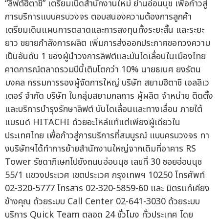
“ลิฟต์ฮิตาชิ” เตรียมเปิดสำนักงานใหม่ ย่านอ่อนนุช เพื่อก้าวสู่
การบริการแบบครบวงจร ตอบสนองความต้องการลูกค้า
เตรียมเดินแผนการตลาดและการลงทุนทั้งระยะสั้น และระยะ
ยาว ขยายกำลังการผลิต เพิ่มการส่งออกประกาศขอทวงความ
เป็นอันดับ 1 ของผู้นำวงการลิฟต์และบันไดเลื่อนในเมืองไทย
คาดการณ์ตลาดรวมปีนี้เติบโตกว่า 10% นายธเนศ ยงรัตน
มงคล กรรมการรองผู้จัดการใหญ่ บริษัท สยามฮิตาชิ เอลลิเว
เตอร์ จำกัด บริษัท ในกลุ่มสยามกลการ ผู้ผลิต จำหน่าย ติดตั้ง
และบริการบำรุงรักษาลิฟต์ บันไดเลื่อนและทางเลื่อน ภายใต้
แบรนด์ HITACHI ด้วยอะไหล่แท้แต่เพียงผู้เดียวใน
ประเทศไทย เพื่อก้าวสู่การบริการที่สมบูรณ์ แบบครบวงจร ทา
งบริษัทฯได้ทำการย้ายสำนักงานใหญ่จากเดิมที่อาคาร RS
Tower รัชดาภิเษกไปยังถนนอ่อนนุช เลขที่ 30 ซอยอ่อนนุช
55/1 แขวงประเวศ เขตประเวศ กรุงเทพฯ 10250 โทรศัพท์
02-320-5777 โทรสาร 02-320-5859-60 และ มิตรแท้เคียง
ข้างคุณ ด้วยระบบ Call Center 02-641-3030 ด้วยระบบ
บริการ Quick Team ตลอด 24 ชั่วโมง ทั่วประเทศ โดย