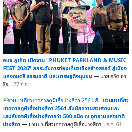
อบจ.ภูเก็ต เปิดงาน "PHUKET PARKLAND & MUSIC
FEST 2026" ยกระดับการท่องเที่ยวเชิงสร้างสรรค์ สู่เมือง
แห่งดนตรี ธรรมชาติ และเศรษฐกิจชุมชน
— นายเรวัต อา
รีร...
27 ก.ค.
ชวนมาเที่ยว
เทศกาลดูผีเสื้อปางสีดา 2561 สัมผัสความสวยงามและ
เสน่ห์ของผีเสื้อปางสีดากว่า 500 ชนิด ณ อุทยานแห่งชาติ
ปางสีดา
— ชวนมาเที่ยวเทศกาลดูผีเสื้อปางสีดา...
ก.ค. 61