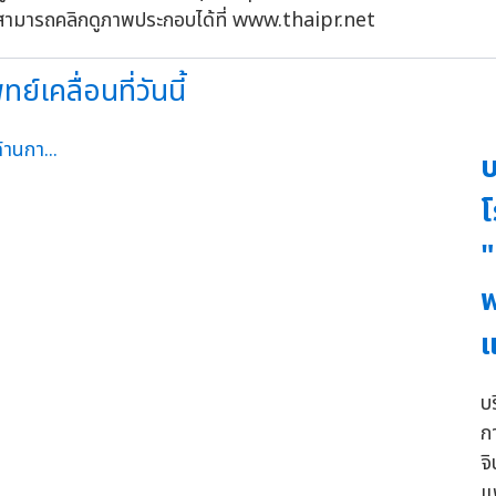
รถคลิกดูภาพประกอบได้ที่ www.thaipr.net
์เคลื่อนที่วันนี้
บ
โ
"
พ
แ
บ
ก
จ
แ