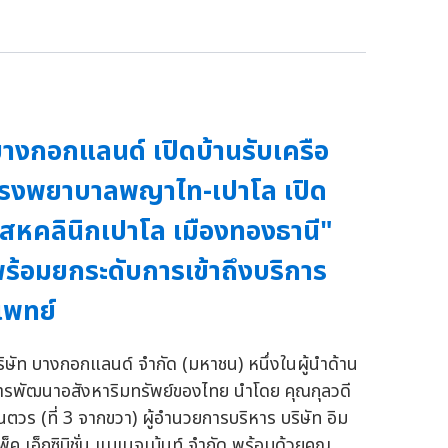
างกอกแลนด์ เปิดบ้านรับเครือ
รงพยาบาลพญาไท-เปาโล เปิด
สหคลินิกเปาโล เมืองทองธานี"
ร้อมยกระดับการเข้าถึงบริการ
พทย์
ริษัท บางกอกแลนด์ จำกัด (มหาชน) หนึ่งในผู้นำด้าน
ารพัฒนาอสังหาริมทรัพย์ของไทย นำโดย คุณกุลวดี
ินตวร (ที่ 3 จากขวา) ผู้อำนวยการบริหาร บริษัท อิม
พ็ค เอ็กซิบิชั่น แมเนจเม้นท์ จำกัด พร้อมด้วยคุณ