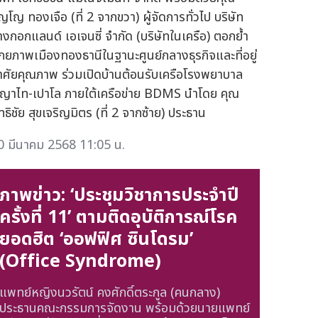
ญโญ ทองเจือ (ที่ 2 จากขวา) ผู้จัดการทั่วไป บริษัท
างกอกแลนด์ เอเจนซี่ จำกัด (บริษัทในเครือ) ตอกย้ำ
ักยภาพเมืองทองธานีในฐานะศูนย์กลางธุรกิจและที่อยู่
าศัยคุณภาพ ร่วมเปิดบ้านต้อนรับเครือโรงพยาบาล
ญาไท-เปาโล ภายใต้เครือข่าย BDMS นำโดย คุณ
ทธิชัย สุขเจริญมิตร (ที่ 2 จากซ้าย) ประธาน
0 มีนาคม 2568 11:05 น.
ภาพข่าว: ‘ประชุมวิชาการประจำปี
ครั้งที่ 11’ ตามติดอุบัติการณ์โรค
ยอดฮิต ‘ออฟฟิศ ซินโดรม’
(Office Syndrome)
แพทย์หญิงนวรัตน์ คงศักดิ์ตระกูล (คนกลาง)
ประธานคณะกรรมการจัดงาน พร้อมด้วยนายแพทย์