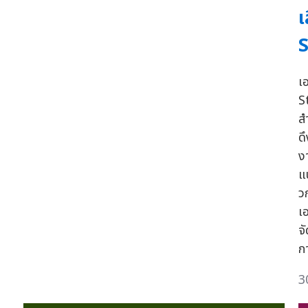
เ
S
เ
S
ส
ด
งา
แ
ว
เ
จ
ก
3