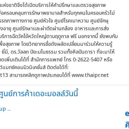
กแห่งชาติจึงได้เปิดบริการให้คำปรึกษาและตรวจสุขภาพ
ื่อครอบคลุมการรักษาพยาบาลสำหรับทุกคนในครอบครัวไม่
รถภาพทางกาย ศูนย์หัวใจ ศูนย์โรคเบาหวาน ศูนย์จักษุ
้สูงอายุ ศูนย์รักษาและผ่าตัดผ่านกล้อง อาหารและการส่ง
ิการฉีดวัคไข้หวัดใหญ่ตามฤดูกาล ฟรี นอกจากนี้ ยังพบกับ
พื่อสุขภาพ โดยวิทยากรชื่อดังผลัดเปลี่ยนมาร่วมให้ความรู้
ยี่มี, ดร.วัลลภ ปิยะมโนธรรม รวมทั้งศิลปินดารา ที่จะมาให้
ยดเพิ่มเติมได้ที่ สำนักการแพทย์ โทร 0-2622-5407 หรือ
มทซ์คอมมิวนิเคชั่นส์ ติดต่อได้ที่:
13 สามารถคลิกดูภาพประกอบได้ที่ www.thaipr.net
นย์การค้าเดอะมอลล์วันนี้
e
ศ