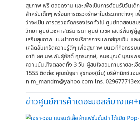
สุขภาพ ฟรี ตลอดงาน และเพื่อเป็นการต้อนรับวันเด็
สำหรับเด็กๆ พร้อมการตรวจรักษาในประเภทต่างๆ เพ
ว่าจะเป็น การตรวจคัดกรองโรคทั่วไป ศูนย์ทดสอบสมร
วิทยา ศูนย์เวชศาสตร์มารดา ศูนย์ เวชศาสตร์ฟื้นฟูผู
เสริมสุขภาพ แนะนำการบริการการแพทย์ฉุกเฉิน และบร
เคล็ดลับเกร็ดความรู้ดีๆ เพื่อสุขภาพ บนเวทีกิจกรรมเ
อาทิ ผศ.นพ.พันธุ์ศักดิ์ ศุกระฤกษ์, หมอบุณย์ บุณยพร 
ความบันเทิงตลอดทั้ง 3 วัน ผู้สนใจสอบถามรายละเอี
1555 ติดต่อ: คุณณัฐยา สุขทอง(นิ่ม) บริษัทมิกซ์แอนด์แ
nim_mandm@yahoo.com
โทร. 029677713ext
ข่าวศูนย์การค้าเดอะมอลล์บางแค+ศู