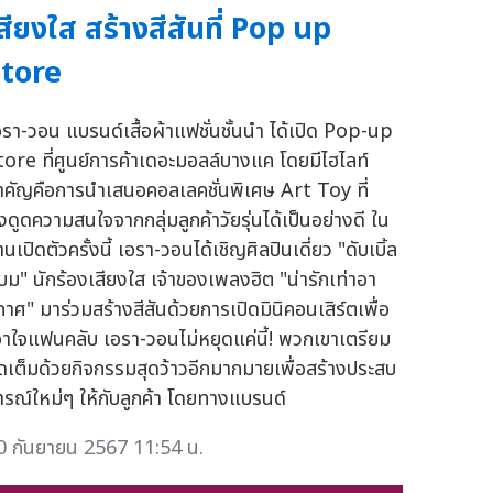
สียงใส สร้างสีสันที่ Pop up
tore
อรา-วอน แบรนด์เสื้อผ้าแฟชั่นชั้นนำ ได้เปิด Pop-up
tore ที่ศูนย์การค้าเดอะมอลล์บางแค โดยมีไฮไลท์
ำคัญคือการนำเสนอคอลเลคชั่นพิเศษ Art Toy ที่
ึงดูดความสนใจจากกลุ่มลูกค้าวัยรุ่นได้เป็นอย่างดี ใน
นเปิดตัวครั้งนี้ เอรา-วอนได้เชิญศิลปินเดี่ยว "ดับเบิ้ล
บม" นักร้องเสียงใส เจ้าของเพลงฮิต "น่ารักเท่าอา
กาศ" มาร่วมสร้างสีสันด้วยการเปิดมินิคอนเสิร์ตเพื่อ
อาใจแฟนคลับ เอรา-วอนไม่หยุดแค่นี้! พวกเขาเตรียม
ัดเต็มด้วยกิจกรรมสุดว้าวอีกมากมายเพื่อสร้างประสบ
ารณ์ใหม่ๆ ให้กับลูกค้า โดยทางแบรนด์
0 กันยายน 2567 11:54 น.