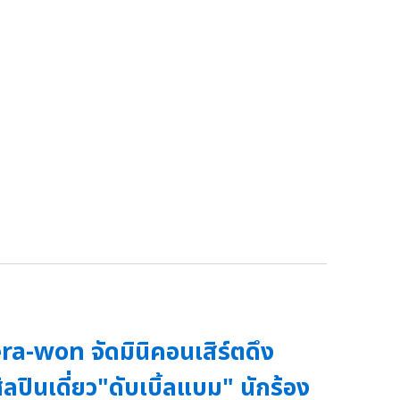
ra-won จัดมินิคอนเสิร์ตดึง
ิลปินเดี่ยว"ดับเบิ้ลแบม" นักร้อง