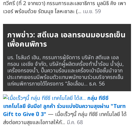
ทวีศรี (ที่ 2 จากขวา) กรรมการและเลขาธิการ มูลนิธิ คิง เพา
เวอร์ พร้อมด้วย รัตนนุช โลหะชาละ (...
เม.ย. 59
ภาพข่าว: สตีเบล เอลทรอนมอบรถเข็น
เพื่อคนพิการ
มร. โรลันด์ เฮิน, กรรมการผู้จัดการ บริษัท สตีเบล เอล
ทรอน เอเชีย จำกัด, บริษัทผู้ผลิตเครื่องทำน้ำร้อน น้ำอุ่น,
เครื่องกรองน้ำ, ปั๊มความร้อนและเครื่องเป่ามือชั้นนำจาก
ประเทศเยอรมนีพร้อมตัวแทนพนักงานร่วมบริจาครถเข็น
แก่คนพิการภายใต้โครงการ “ล้อเลื่อน...
ธ.ค. 56
กลุ่ม ทีซีซี
เทคโนโลยี จับมือ! ลูกค้า ร่วมแบ่งปันความสุขผ่าน "Turn
Gift to Give ปี 3"
— เมื่อเร็วๆนี้ กลุ่ม ทีซีซี เทคโนโลยี ได้
ส่งต่อความสุขและโอกาสให้กั...
มี.ค. 68