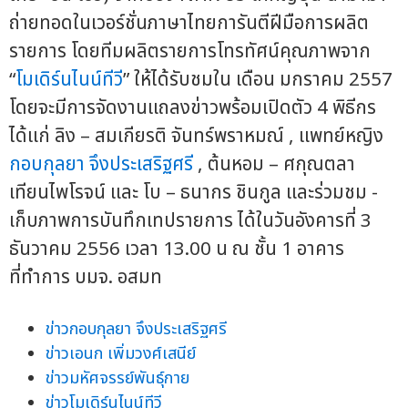
ถ่ายทอดในเวอร์ชั่นภาษาไทยการันตีฝีมือการผลิต
รายการ โดยทีมผลิตรายการโทรทัศน์คุณภาพจาก
“
โมเดิร์นไนน์ทีวี
” ให้ได้รับชมใน เดือน มกราคม 2557
โดยจะมีการจัดงานแถลงข่าวพร้อมเปิดตัว 4 พิธีกร
ได้แก่ ลิง – สมเกียรติ จันทร์พราหมณ์ , แพทย์หญิง
กอบกุลยา จึงประเสริฐศรี
, ต้นหอม – ศกุณตลา
เทียนไพโรจน์ และ โบ – ธนากร ชินกูล และร่วมชม -
เก็บภาพการบันทึกเทปรายการ ได้ในวันอังคารที่ 3
ธันวาคม 2556 เวลา 13.00 น ณ ชั้น 1 อาคาร
ที่ทำการ บมจ. อสมท
ข่าวกอบกุลยา จึงประเสริฐศรี
ข่าวเอนก เพิ่มวงศ์เสนีย์
ข่าวมหัศจรรย์พันธุ์กาย
ข่าวโมเดิร์นไนน์ทีวี