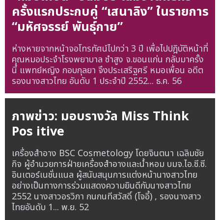
ครั้งแรกประกบคู่ “เสนาลิง” ในรายการ
“มหัศจรรย์ พันธุ์กาย”
ห่างหายจากหน้าจอโทรทัศน์ไปกว่า 3 ปี เพื่อไปปฎิบัติหน้าที่
คุณหมอประจำโรงพยาบาล ซำสูง จ.ขอนแก่น กลับมาครั้ง
นี้ แพทย์หญิง กอบกุลยา จึงประเสริฐศรี หมอเพื่อน อดีต
รองนางสาวไทย อันดับ 1 ประจำปี 2552...
ธ.ค. 56
ภาพข่าว: มอบรางวัล Miss Think
Pos itive
เครื่องสำอาง BSC Cosmetology โดยจินตนา เฉลิมชัย
กิจ ผู้อำนวยการฝ่ายเครื่องสำอางและน้ำหอม บมจ.ไอ.ซี.ซี.
อินเตอร์เนชั่นแนล ผู้สนับสนุนการแต่งหน้านางสาวไทย
อย่างเป็นทางการร่วมแสดงความยินดีกับนางสาวไทย
2552 นางสาวอรวิภา กนกนทีสวัสดิ์ (โจอี้) , รองนางสาว
ไทยอันดับ 1...
พ.ย. 52