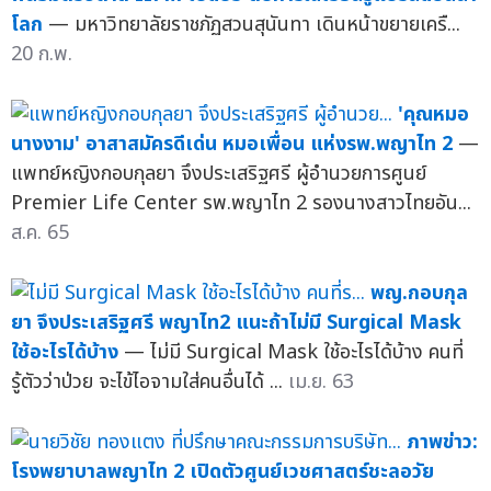
โลก
— มหาวิทยาลัยราชภัฏสวนสุนันทา เดินหน้าขยายเครื...
20 ก.พ.
'คุณหมอ
นางงาม' อาสาสมัครดีเด่น หมอเพื่อน แห่งรพ.พญาไท 2
—
แพทย์หญิงกอบกุลยา จึงประเสริฐศรี ผู้อำนวยการศูนย์
Premier Life Center รพ.พญาไท 2 รองนางสาวไทยอัน...
ส.ค. 65
พญ.กอบกุล
ยา จึงประเสริฐศรี พญาไท2 แนะถ้าไม่มี Surgical Mask
ใช้อะไรได้บ้าง
— ไม่มี Surgical Mask ใช้อะไรได้บ้าง คนที่
รู้ตัวว่าป่วย จะไข้ไอจามใส่คนอื่นได้ ...
เม.ย. 63
ภาพข่าว:
โรงพยาบาลพญาไท 2 เปิดตัวศูนย์เวชศาสตร์ชะลอวัย