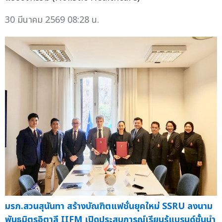
30 มีนาคม 2569 08:28 น.
มรภ.สวนสุนันทา สร้างบัณฑิตแฟชั่นยุคใหม่ SSRU ลงนาม
พันธมิตรอิตาลี IIFM เปิดประสบการณ์เรียนรู้แบรนด์ชั้นนำ