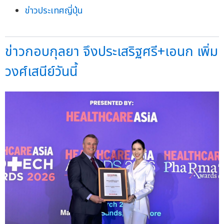
ข่าวประเทศญี่ปุ่น
ข่าวกอบกุลยา จึงประเสริฐศรี+เอนก เพิ่ม
วงศ์เสนีย์วันนี้