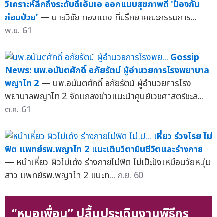
วิเคราะห์ลึกถึงระดับดีเอ็นเอ ออกแบบสุขภาพดี 'ป้องกัน
ก่อนป่วย’
— นายวิชัย ทองแตง ที่ปรึกษาคณะกรรมการ...
พ.ย. 61
Gossip
News: นพ.อนันตศักดิ์ อภัยรัตน์ ผู้อำนวยการโรงพยาบาล
พญาไท 2
— นพ.อนันตศักดิ์ อภัยรัตน์ ผู้อำนวยการโรง
พยาบาลพญาไท 2 จัดแถลงข่าวแนะนำศูนย์เวชศาสตร์ชะล...
ต.ค. 61
เหี่ยว ร่วงโรย ไม่
ฟิต แพทย์รพ.พญาไท 2 แนะเติมวิตามินชีวิตและร่างกาย
— หน้าเหี่ยว ผิวไม่เด้ง ร่างกายไม่ฟิต ไม่เป๊ะปังเหมือนวัยหนุ่ม
สาว แพทย์รพ.พญาไท 2 แนะท...
ก.ย. 60
“หมอเพื่อน” ปลื้มประเดิมงานพิธีกร