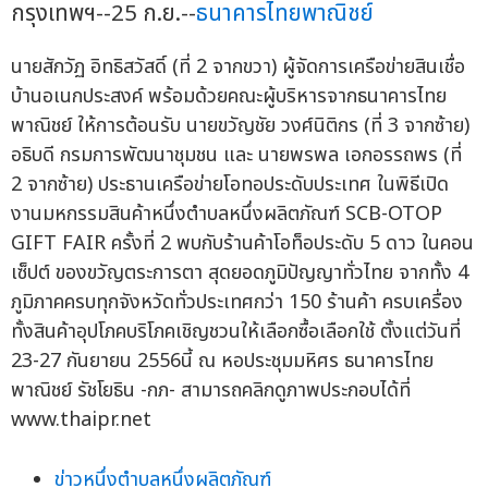
กรุงเทพฯ--25 ก.ย.--
ธนาคารไทยพาณิชย์
นายสักวัฏ อิทธิสวัสดิ์ (ที่ 2 จากขวา) ผู้จัดการเครือข่ายสินเชื่อ
บ้านอเนกประสงค์ พร้อมด้วยคณะผู้บริหารจากธนาคารไทย
พาณิชย์ ให้การต้อนรับ นายขวัญชัย วงศ์นิติกร (ที่ 3 จากซ้าย)
อธิบดี กรมการพัฒนาชุมชน และ นายพรพล เอกอรรถพร (ที่
2 จากซ้าย) ประธานเครือข่ายโอทอประดับประเทศ ในพิธีเปิด
งานมหกรรมสินค้าหนึ่งตำบลหนึ่งผลิตภัณฑ์ SCB-OTOP
GIFT FAIR ครั้งที่ 2 พบกับร้านค้าโอท็อประดับ 5 ดาว ในคอน
เซ็ปต์ ของขวัญตระการตา สุดยอดภูมิปัญญาทั่วไทย จากทั้ง 4
ภูมิภาคครบทุกจังหวัดทั่วประเทศกว่า 150 ร้านค้า ครบเครื่อง
ทั้งสินค้าอุปโภคบริโภคเชิญชวนให้เลือกซื้อเลือกใช้ ตั้งแต่วันที่
23-27 กันยายน 2556นี้ ณ หอประชุมมหิศร ธนาคารไทย
พาณิชย์ รัชโยธิน -กภ- สามารถคลิกดูภาพประกอบได้ที่
www.thaipr.net
ข่าวหนึ่งตำบลหนึ่งผลิตภัณฑ์