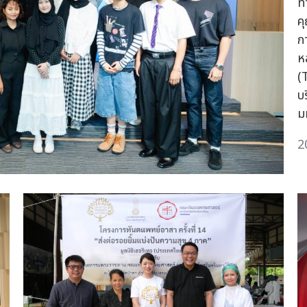
ท
ค
ก
ห
(
บ
ม
2