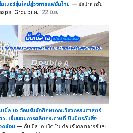
ีไซเนอร์รุ่นใหม่สู่วงการแฟชั่นไทย
— ยัสปาล กรุ๊ป
Jaspal Group) ผ...
22 มิ.ย.
ั๊บเบิ้ล เอ ต้อนรับนักศึกษาคณะวิศวกรรมศาสตร์
ศว. เยี่ยมชมการผลิตกระดาษที่เป็นมิตรกับสิ่ง
วดล้อม
— ดั๊บเบิ้ล เอ เปิดบ้านต้อนรับคณาจารย์และ