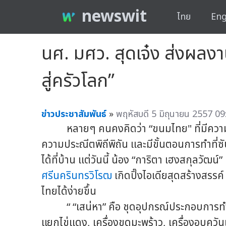
newswit
ไทย
Eng
นศ. มศว. สุดเจ๋ง ส่งผลงา
สู่ครัวโลก”
ข่าวประชาสัมพันธ์
»
พฤหัสบดี 5 มิถุนายน 2557 09
หลายๆ คนคงคิดว่า “ขนมไทย" ที่มีความสวย
ความประณีตพิถีพิถัน และมีขั้นตอนการทำที่
ได้ที่บ้าน แต่วันนี้ น้อง “การิตา เฮงสกุลวัฒน์
ศรีนครินทรวิโรฒ
เกิดปิ๊งไอเดียสุดสร้างสรรค์
ไทยได้ง่ายขึ้น
“ “เสน่หา” คือ ชุดอุปกรณ์ประกอบการทำข
แยกไข่แดง, เครื่องขูดมะพร้าว, เครื่องอบคว