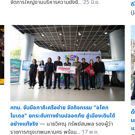
จัดการใหญ่งานบริหารความยั่งยื...
25 มิ.ย.
ด
(
ง
กทม. จับมือภาคีเครือข่าย จัดกิจกรรม "อโศก
ด
โมเดล" ยกระดับทางข้ามปลอดภัย สู่เมืองเดินได้
ม
อย่างแท้จริง
— นายวิศณุ ทรัพย์สมพล รองผู้ว่า
แ
ราชการกรุงเทพมหานคร พร้อม...
17 พ.ค.