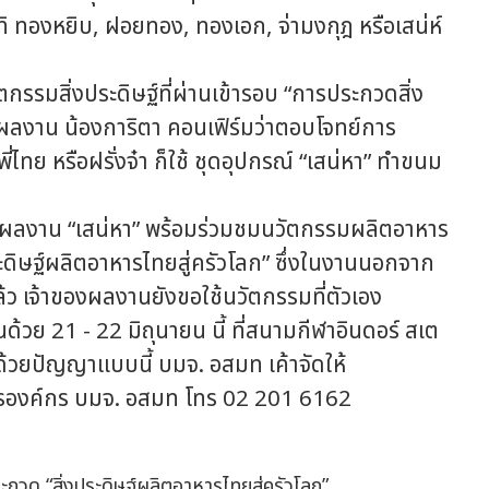
 ทองหยิบ, ฝอยทอง, ทองเอก, จ่ามงกุฎ หรือเสน่ห์
รมสิ่งประดิษฐ์ที่ผ่านเข้ารอบ “การประกวดสิ่ง
องผลงาน น้องการิตา คอนเฟิร์มว่าตอบโจทย์การ
่ไทย หรือฝรั่งจ๋า ก็ใช้ ชุดอุปกรณ์ “เสน่หา” ทำขนม
ผลงาน “เสน่หา” พร้อมร่วมชมนวัตกรรมผลิตอาหาร
ะดิษฐ์ผลิตอาหารไทยสู่ครัวโลก” ซึ่งในงานนอกจาก
้ว เจ้าของผลงานยังขอใช้นวัตกรรมที่ตัวเอง
นด้วย 21 - 22 มิถุนายน นี้ ที่สนามกีฬาอินดอร์ สเต
ด้วยปัญญาแบบนี้ บมจ. อสมท เค้าจัดให้
รองค์กร บมจ. อสมท โทร 02 201 6162