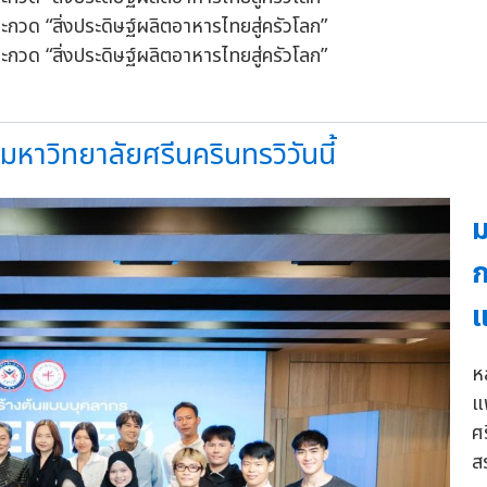
หาวิทยาลัยศรีนครินทรวิวันนี้
ม
ก
แ
ห
แ
ศ
ส