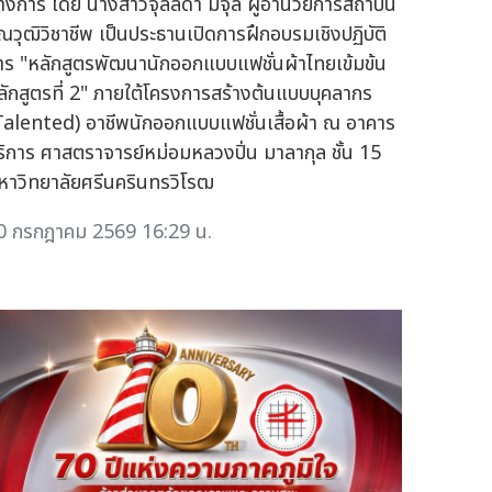
างการ โดย นางสาวจุลลดา มีจุล ผู้อำนวยการสถาบัน
ุณวุฒิวิชาชีพ เป็นประธานเปิดการฝึกอบรมเชิงปฏิบัติ
าร "หลักสูตรพัฒนานักออกแบบแฟชั่นผ้าไทยเข้มข้น
ลักสูตรที่ 2" ภายใต้โครงการสร้างต้นแบบบุคลากร
Talented) อาชีพนักออกแบบแฟชั่นเสื้อผ้า ณ อาคาร
ริการ ศาสตราจารย์หม่อมหลวงปิ่น มาลากุล ชั้น 15
หาวิทยาลัยศรีนครินทรวิโรฒ
0 กรกฎาคม 2569 16:29 น.