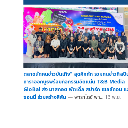
ตลาดนัดคนข่าวบันเทิง" สุดคึกคัก รวมคนข่าวศิลปิ
ดาราออกบูธพร้อมกิจกรรมอัดแน่น T&B Media
GloBal ส่ง มาสคอต พัตเดิ้ล สปาร์ค เชลล์ดอน แ
ซอนนี่ ร่วมสร้างสีสัน
— พาราไดซ์ พา...
13 พ.ย.