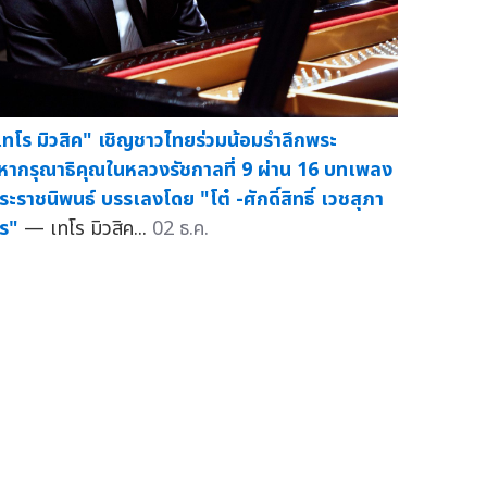
เทโร มิวสิค" เชิญชาวไทยร่วมน้อมรำลึกพระ
หากรุณาธิคุณในหลวงรัชกาลที่ 9 ผ่าน 16 บทเพลง
ระราชนิพนธ์ บรรเลงโดย "โต๋ -ศักดิ์สิทธิ์ เวชสุภา
ร"
— เทโร มิวสิค...
02 ธ.ค.