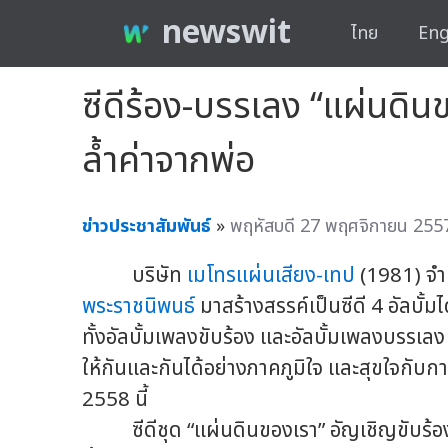
newswit
ไทย
Eng
ซีดีร้อง-บรรเลง “แผ่นดิน
ล้ำค่าจากพ่อ
ข่าวประชาสัมพันธ์
»
พฤหัสบดี 27 พฤศจิกายน 2557
บริษัท
เมโทรแผ่นเสียง-เทป
(1981) จำ
พระราชนิพนธ์
มาสร้างสรรค์เป็นซีดี 4 อัลบั้มไ
ทั้งอัลบั้มเพลงขับร้อง และอัลบั้มเพลงบรรเ
ให้กันและกันได้อย่างภาคภูมิใจ และสุขใจกับ
2558 นี้
ซีดีชุด “แผ่นดินของเรา” อัญเชิญขับร้องโด