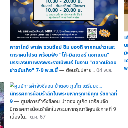
เ
บ
พาราไดซ์ พาร์ค ชวนช้อป ชิม ของดี จากคนข่าวและ
ม
ดาราคนโปรด พร้อมฟัง "โก้-มิสเตอร์ แซกแมน"
เ
บรรเลงบทเพลงพระราชนิพนธ์ ในงาน "ตลาดนัดคน
พ
ข่าวบันเทิง" 7-9 พ.ย.นี้
— ต้อนรับปลาย...
04 พ.ย.
นิทรรศการน้อมรำลึกในพระมหากรุณาธิคุณ รัชกาลที่
9
— ศูนย์การค้าจังซีลอน ป่าตอง ภูเก็ต เตรียมจัด
นิทรรศการน้อมรำลึกในพระมหากรุณาธิคุณรัชกาลที่ 9
เนื่องใน...
ต.ค. 67