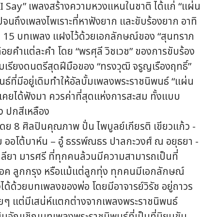
h I Say” เพลงสร้างความหวงแหนในชาติ ได้แก่ “แผ่น
 ไปจนถึงเพลงไพเราะที่หาฟังยาก และขับร้องยาก อาทิ
ทั้ง 15 บทเพลง แฝงไว้ด้วยเอกลักษณ์ของ “สุนทราภ
อยคำแต่ละคำ โดย “พรศุลี วิชเวช” ของการขับร้อง
บเรียงดนตรีสุดฝีมือของ “ทรงวุฒิ จรูญเรืองฤทธิ์”
่มีอยู่เดิมทำให้อัลบั้มเพลงพระราชนิพนธ์ “แผ่น
่เคยได้ฟังมา ควรค่าที่สุดแห่งการสะสม ทั้งแบบ
ลง ปกสีเหลือง
ย 8 ศิลปินคุณภาพ ปั่น ไพบูลย์เกียรติ เขียวแก้ว -
อม ออโต้บาห์น – อู๋ ธรรพ์ณธร ปาลกะวงศ์ ณ อยุธยา -
ทลียา มารศรี ที่ทุกคนล้วนมีความสามารถเป็นที่
ค ลูกกรุง หรือแม้แต่ลูกทุ่ง ทุกคนมีเอกลักษณ์
ด้ด้วยบทเพลงของพ่อ โดยมีอาจารย์วิรัช อยู่ถาวร
ยๆ แต่มีเสน่ห์แตกต่างจากเพลงพระราชนิพนธ์
บ" เน้นอัญเชิญบทเพลงพระราชนิพนธ์ที่เป็นที่นิยมขับ