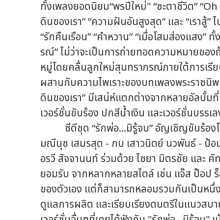
ทั้งเพลงยอดนิยม“พรปีใหม่" “ชะตาชีวิต” “O
ดินของเรา” “ความฝันอันสูงสุด” และ “เราสู้”
“รักคืนเรือน” “คำหวาน” “เมื่อโสมส่องแสง” 
รณ์” ไม่ว่าจะเป็นการถ่ายทอดความหมายของถ้
หมู่โดยคลื่นลูกใหม่สุนทราภรณ์ภายใต้การเรีย
ผสานกับความไพเราะของบทเพลงพระราชนิพนธ์ที
ดินของเรา” มีเสน่ห์แตกต่างจากหลายอัลบั้มที
เวอร์ชั่นขับร้อง ปกสีน้ำเงิน และเวอร์ชั่นบรรเ
ซีดีชุด “รักพ่อ...มิรู้จบ” อัญเชิญขับร้องโด
มณีนุช เสมรสุต - กบ เสาวนิตย์ นวพันธ์ - ป้
อรวี สัจจานนท์ ร่วมด้วย ไชยา มิตรชัย และ คั
ยอมรับ จากหลากหลายสไตล์ เช่น แจ๊ส ป๊อป ร็อ
ของตัวเอง แต่ก็สามารถหลอมรวมกันเป็นหนึ่งไ
ดูแลการผลิต และเรียบเรียงดนตรีในแนวสบา
เวอร์ชั่นอื่นๆที่เคยได้ฟังกัน "รักพ่อ...มิรู้จ