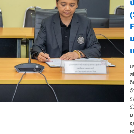
ป
F
เ
น
ส
อ
อ
ร
ร
ม
ช
ศ