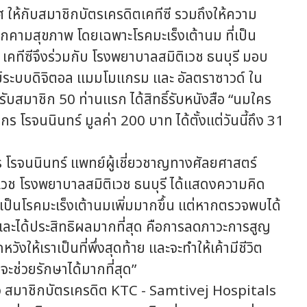
 ให้กับสมาชิกบัตรเครดิตเคทีซี รวมถึงให้ความ
ุกคามสุขภาพ โดยเฉพาะโรคมะเร็งเต้านม ที่เป็น
 เคทีซีจึงร่วมกับ โรงพยาบาลสมิติเวช ธนบุรี มอบ
ย์ระบบดิจิตอล แมมโมแกรม และ อัลตราซาวด์ ใน
บสมาชิก 50 ท่านแรก ได้สิทธิ์รับหนังสือ “นมใคร
โรจนนินทร์ มูลค่า 200 บาท ได้ตั้งแต่วันนี้ถึง 31
นนินทร์ แพทย์ผู้เชี่ยวชาญทางศัลยศาสตร์
เวช โรงพยาบาลสมิติเวช ธนบุรี ได้แสดงความคิด
ทยเป็นโรคมะเร็งเต้านมเพิ่มมากขึ้น แต่หากตรวจพบได้
งและได้ประสิทธิผลมากที่สุด คือการลดภาวะการสูญ
ังให้เราเป็นที่พึ่งสุดท้าย และจะทำให้เค้ามีชีวิต
าจะช่วยรักษาได้มากที่สุด”​
มาชิกบัตรเครดิต KTC - Samtivej Hospitals