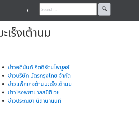
🔍︎
◐
ะเร็งเต้านม
ข่าวอดินันท์ กิตติรัตนไพบูลย์
ข่าวบริษัท บัตรกรุงไทย จำกัด
ข่าวแพ็กเกจต้านมะเร็งเต้านม
ข่าวโรงพยาบาลสมิติเวช
ข่าวประณยา นิถานานนท์