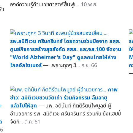
องค์ความรู้ด้านเวชศาสตร์ฟื้นฟูเ...
10 พ.ย.
ฬา
รพ.สมิติเวช ศรีนครินทร์ โดยความร่วมมือจาก สสส.
ร
ศูนย์กิจการสร้างสุขสังกัด สสส. และจส.100 จัดงาน
ใ
"World Alzheimer's Day" ดูแลคนไทยให้ห่าง
M
ไกลอัลไซเมอร์
— เพราะทุกๆ 3...
ก.ย. 66
ค
—
ภาพ
ข่าว: สมิติเวชชวนวัยเก๋า ร่วมกิจกรรม ลืมอายุ
น-
แล้วไปให้สุด
— นพ. อดินันท์ กิตติรัตนไพบูลย์ ผู้
อำนวยการ รพ. สมิติเวช ศรีนครินทร์ ร่วมกับ ยังแฮปปี้
ล
จัดกิ...
ต.ค. 61
66