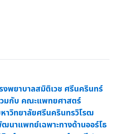
รงพยาบาลสมิติเวช ศรีนครินทร์
่วมกับ คณะแพทยศาสตร์
หาวิทยาลัยศรีนครินทรวิโรฒ
ัฒนาแพทย์เฉพาะทางด้านออร์โธ