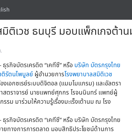
lish
มิติเวช ธนบุรี มอบแพ็กเกจต้านม
.
กิจบัตรเครดิต “เคทีซี” หรือ
บริษัท บัตรกรุงไทย
ตติรัตนไพบูลย์
ผู้อำนวยการ
โรงพยาบาลสมิติเวช
ื่องเอกซเรย์ระบบดิจิตอล (แมมโมแกรม) และอัลตรา
ศาสตราจารย์ นายแพทย์ศุภกร โรจนนินทร์ แพทย์ผู้
รรม มาร่วมให้ความรู้เรื่องมะเร็งเต้านม ณ โรง
ิจบัตรเครดิต “เคทีซี” หรือ บริษัท บัตรกรุงไทย
นโยบายทางการการตลาด มอบสิทธิประโยชน์ด้านการ