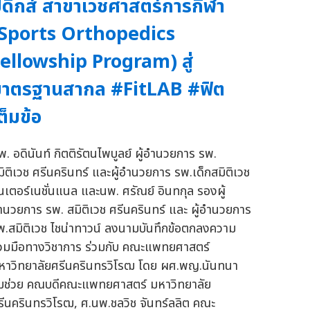
ิดิกส์ สาขาเวชศาสตร์การกีฬา
(Sports Orthopedics
ellowship Program) สู่
มาตรฐานสากล #FitLAB #ฟิต
ต็มข้อ
พ. อดินันท์ กิตติรัตนไพบูลย์ ผู้อำนวยการ รพ.
มิติเวช ศรีนครินทร์ และผู้อำนวยการ รพ.เด็กสมิติเวช
ินเตอร์เนชั่นแนล และนพ. ศรัณย์ อินทกุล รองผู้
ำนวยการ รพ. สมิติเวช ศรีนครินทร์ และ ผู้อำนวยการ
พ.สมิติเวช ไชน่าทาวน์ ลงนามบันทึกข้อตกลงความ
่วมมือทางวิชาการ ร่วมกับ คณะแพทยศาสตร์
หาวิทยาลัยศรีนครินทรวิโรฒ โดย ผศ.พญ.นันทนา
ุมช่วย คณบดีคณะแพทยศาสตร์ มหาวิทยาลัย
รีนครินทรวิโรฒ, ศ.นพ.ชลวิช จันทร์ลลิต คณะ