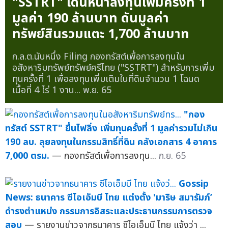
"SSTRT" เดินหน้าลงทุนเพิ่มครั้งที่ 1
มูลค่า 190 ล้านบาท ดันมูลค่า
ทรัพย์สินรวมแตะ 1,700 ล้านบาท
ก.ล.ต.นับหนึ่ง Filing กองทรัสต์เพื่อการลงทุนใน
อสังหาริมทรัพย์ทรัพย์ศรีไทย ("SSTRT") สำหรับการเพิ่ม
ทุนครั้งที่ 1 เพื่อลงทุนเพิ่มเติมในที่ดินจำนวน 1 โฉนด
เนื้อที่ 4 ไร่ 1 งาน...
พ.ย. 65
"กอง
ทรัสต์ SSTRT" ยื่นไฟลิ่ง เพิ่มทุนครั้งที่ 1 มูลค่ารวมไม่เกิน
190 ลบ. ลุยลงทุนในกรรมสิทธิ์ที่ดิน คลังเอกสาร 4 อาคาร
7,000 ตรม.
— กองทรัสต์เพื่อการลงทุน...
ก.ย. 65
Gossip
News: ธนาคาร ซีไอเอ็มบี ไทย แต่งตั้ง 'มาริษ สมารัมภ์’
ดำรงตำแหน่ง กรรมการอิสระและประธานกรรมการตรวจ
สอบ
— รายงานข่าวจากธนาคาร ซีไอเอ็มบี ไทย แจ้งว่า ...